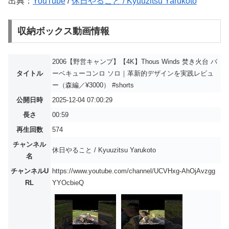
出典：
YouTube
/
休日やること / Kyuuzitsu Yarukoto
収納ボックス動画情報
2006【野営キャンプ】【4K】Thous Winds 焚き火台 バ
タイトル
ーベキューコンロ ソロ｜革新的デザインを実践レビュ
ー（森編／¥3000） #shorts
公開日時
2025-12-04 07:00:29
長さ
00:59
再生回数
574
チャンネル
休日やること / Kyuuzitsu Yarukoto
名
チャンネルU
https://www.youtube.com/channel/UCVHxg-AhOjAvzgg
RL
YYOcbieQ