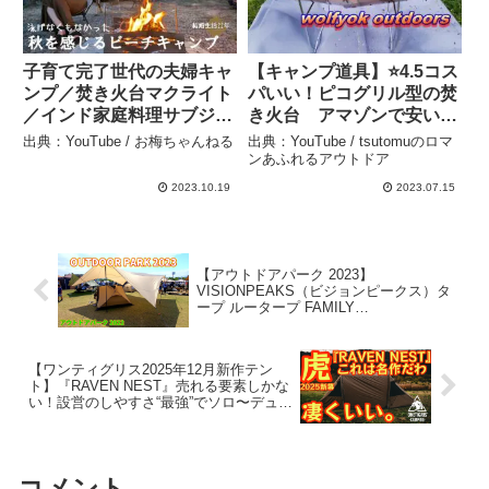
子育て完了世代の夫婦キャ
【キャンプ道具】⭐️4.5コス
ンプ／焚き火台マクライト
パいい！ピコグリル型の焚
／インド家庭料理サブジ／
き火台 アマゾンで安い日
秋が目前のレイクキャンプ
本メーカー ウルフヨック
出典：YouTube / お梅ちゃんねる
出典：YouTube / tsutomuのロマ
／知内浜オートキャンプ場
アウトドア 初心者向けゴ
ンあふれるアウトドア
(滋賀) – お梅ちゃんねる
トク – tsutomuのロマンあ
2023.10.19
2023.07.15
ふれるアウトドア
【アウトドアパーク 2023】
VISIONPEAKS（ビジョンピークス）タ
ープ ルータープ FAMILY
VP160202L13（600×540cm）の紹介 –
akoakoa
【ワンティグリス2025年12月新作テン
ト】『RAVEN NEST』売れる要素しかな
い！設営のしやすさ“最強”でソロ〜デュオ
大優勝の予感…薪スト対応4シーズン万能
テント【onetigris】#925 – Hurricane
Camp / ハリケーンキャンプ
コメント