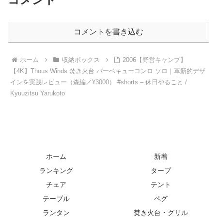
コメントを書き込む
ホーム
収納ボックス
2006【野営キャンプ】
【4K】Thous Winds 焚き火台 バーベキューコンロ ソロ｜革新的デザ
インを実践レビュー（森編／¥3000） #shorts – 休日やること /
Kyuuzitsu Yarukoto
ホーム
新着
ランキング
タープ
チェア
テント
テーブル
ペグ
ランタン
焚き火台・グリル