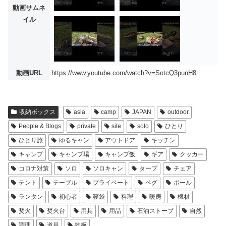
動画サムネ
イル
動画URL
https://www.youtube.com/watch?v=SotcQ3punH8
収納ボックス
asia
camp
JAPAN
outdoor
People & Blogs
private
site
solo
ひとり
ひとり旅
ゆるキャン
アウトドア
キッチン
キャンプ
キャンプ場
キャンプ飯
ギア
クッカー
コロナ対策
ソロ
ソロキャン
タープ
チェア
テント
テーブル
プライベート
ペグ
ポール
ランタン
初心者
寝袋
料理
暖房
機材
焚火
焚火台
用具
用品
石油ストーブ
自然
調理
道具
鉄板