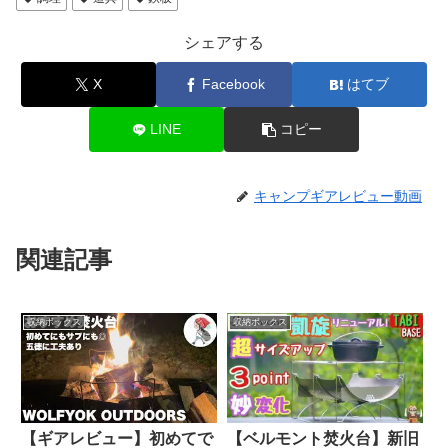
シェアする
X
Facebook
はてブ
LINE
コピー
キャンプギアレビュー動画
関連記事
収納ボックス
収納ボックス
【ギアレビュー】初めてで
【ベルモント焚火台】新旧