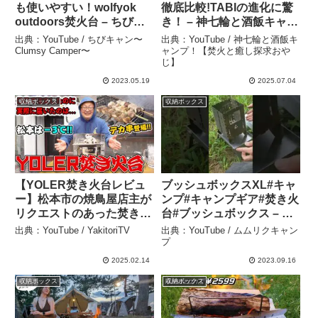
も使いやすい！wolfyok
徹底比較!TABIの進化に驚
outdoors焚火台 – ちびキ
き！ – 神七輪と酒飯キャン
ャン〜Clumsy Camper〜
プ！【焚火と癒し探求おや
出典：YouTube / ちびキャン〜
出典：YouTube / 神七輪と酒飯キ
じ】
Clumsy Camper〜
ャンプ！【焚火と癒し探求おや
じ】
2023.05.19
2025.07.04
収納ボックス
収納ボックス
【YOLER焚き火台レビュ
ブッシュボックスXL#キャ
ー】松本市の焼鳥屋店主が
ンプ#キャンプギア#焚き火
リクエストのあった焚き火
台#ブッシュボックス – ム
台で美味しく焼鳥が焼ける
ムリクキャンプ
出典：YouTube / YakitoriTV
出典：YouTube / ムムリクキャン
のか実践してみました！ –
プ
YakitoriTV
2025.02.14
2023.09.16
収納ボックス
収納ボックス