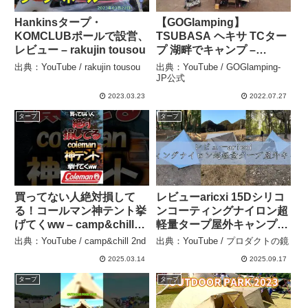
Hankinsタープ・
【GOGlamping】
KOMCLUBポールで設営、
TSUBASA ヘキサ TCター
レビュー – rakujin tousou
プ 湖畔でキャンプ –
GOGlamping-JP公式
出典：YouTube / rakujin tousou
出典：YouTube / GOGlamping-
JP公式
2023.03.23
2022.07.27
タープ
タープ
買ってない人絶対損して
レビューaricxi 15Dシリコ
る！コールマン神テント挙
ンコーティングナイロン超
げてくww – camp&chill
軽量タープ屋外キャンプテ
2nd
ントタープ – プロダクトの
出典：YouTube / camp&chill 2nd
出典：YouTube / プロダクトの鏡
鏡
2025.03.14
2025.09.17
タープ
タープ