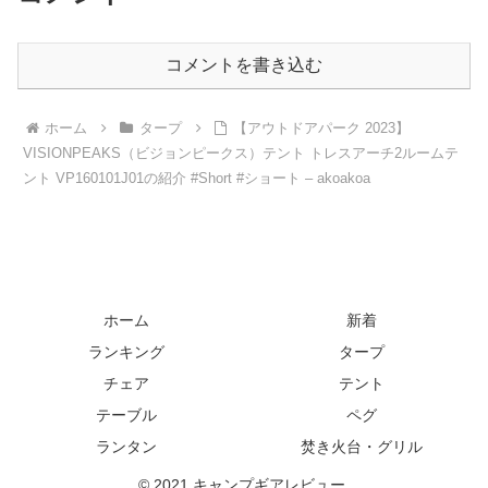
コメントを書き込む
ホーム
タープ
【アウトドアパーク 2023】
VISIONPEAKS（ビジョンピークス）テント トレスアーチ2ルームテ
ント VP160101J01の紹介 #Short #ショート – akoakoa
ホーム
新着
ランキング
タープ
チェア
テント
テーブル
ペグ
ランタン
焚き火台・グリル
© 2021 キャンプギアレビュー.