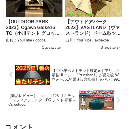
【OUTDOOR PARK
【アウトドアパーク
2023】Ogawa Gloke16
2023】VASTLAND（ヴァ
TC（小川テント グロッケ
ストランド）ドーム型ツー
16 TC）9人用の紹介
リングテント ソロ（タ
出典：YouTube / cocoa
出典：YouTube / akoakoa
#Short #ショート – cocoa
ン）の紹介 – akoakoa
2024.12.16
2025.10.17
【2025年ベストテント確定🔥】アリエク
最強ULテント「Yunshan1」が反則級 W
ウォール1発爆速設営拡張もヤバい！99g
超軽量マット他12月版レビュー【アウト
ドア】【ULギア】#927 – Hurricane
Camp / ハリケーンキャンプ
【商品レビュー】coleman 125 リミテッ
ド スフィアシェルターDR テント 新幕 –
K’s outdoor
コメント