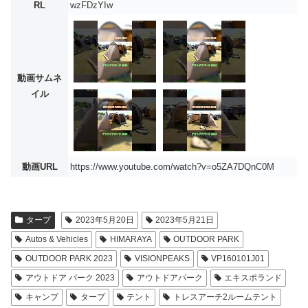
RL
wzFDzYIw
動画サムネ
イル
動画URL
https://www.youtube.com/watch?v=o5ZA7DQnC0M
タープ
2023年5月20日
2023年5月21日
Autos & Vehicles
HIMARAYA
OUTDOOR PARK
OUTDOOR PARK 2023
VISIONPEAKS
VP160101J01
アウトドア パーク 2023
アウトドアパーク
エキスポランド
キャンプ
タープ
テント
トレスアーチ2ルームテント