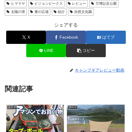
ヒマラヤ
ビジョンピークス
レビュー
万博記念公園
太陽の塔
東の広場
紹介
自然文化園
シェアする
X
Facebook
はてブ
LINE
コピー
キャンプギアレビュー動画
関連記事
タープ
タープ