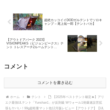
超絶カッコイイDODガルテントでソロキ
ャンプ – 尾上祐一郎【テントバカ】
【アウトドアパーク 2023】
VISIONPEAKS（ビジョンピークス）テ
ント トレスアーチ2ルームテント
VP160101J01の紹介 #Short #ショート –
akoakoa
コメント
コメントを書き込む
ホーム
テント
【2025年ベストテント確定🔥】アリ
エク最強ULテント「Yunshan1」が反則級 Wウォール1発爆速設営拡
張もヤバい！99g超軽量マット他12月版レビュー【アウトドア】【UL