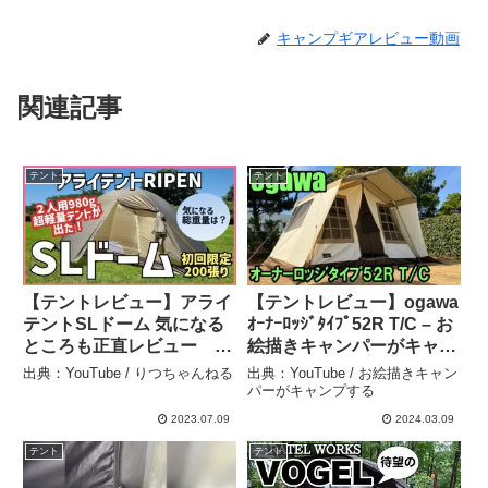
キャンプギアレビュー動画
関連記事
テント
テント
【テントレビュー】アライ
【テントレビュー】ogawa
テントSLドーム 気になる
ｵｰﾅｰﾛｯｼﾞﾀｲﾌﾟ52R T/C – お
ところも正直レビュー ト
絵描きキャンパーがキャン
レックライズ1と比較 #ア
プする
出典：YouTube / りつちゃんねる
出典：YouTube / お絵描きキャン
ライテント #SLドーム
パーがキャンプする
#テント泊登山 #２人用テ
2023.07.09
2024.03.09
ント #ULテント – りつち
テント
テント
ゃんねる