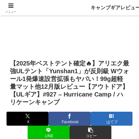
キャンプギアレビュ
メニュー
【2025年ベストテント確定🔥】アリエク最
強ULテント「Yunshan1」が反則級 Wウォ
ール1発爆速設営拡張もヤバい！99g超軽
量マット他12月版レビュー【アウトドア】
【ULギア】#927 – Hurricane Camp / ハ
リケーンキャンプ
X
Facebook
はてブ
LINE
コピー