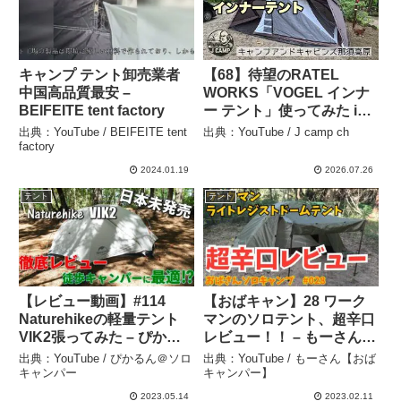
キャンプ テント卸売業者
【68】待望のRATEL
中国高品質最安 –
WORKS「VOGEL インナ
BEIFEITE tent factory
ー テント」使ってみた in
キャンプアンドキャビンズ
出典：YouTube / BEIFEITE tent
出典：YouTube / J camp ch
那須高原 – J camp ch
factory
2024.01.19
2026.07.26
テント
テント
【レビュー動画】#114
【おばキャン】28 ワーク
Naturehikeの軽量テント
マンのソロテント、超辛口
VIK2張ってみた – ぴかる
レビュー！！ – もーさん
ん＠ソロキャンパー
【おばキャンパー】
出典：YouTube / ぴかるん＠ソロ
出典：YouTube / もーさん【おば
キャンパー
キャンパー】
2023.05.14
2023.02.11