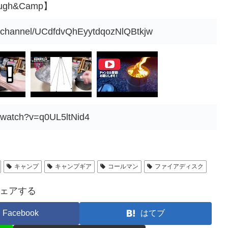
gh&Camp】
m/channel/UCdfdvQhEyytdqozNlQBtkjw
/watch?v=q0UL5ltNid4
キャンプ
キャンプギア
コールマン
ファイアディスク
ェアする
Facebook
はてブ