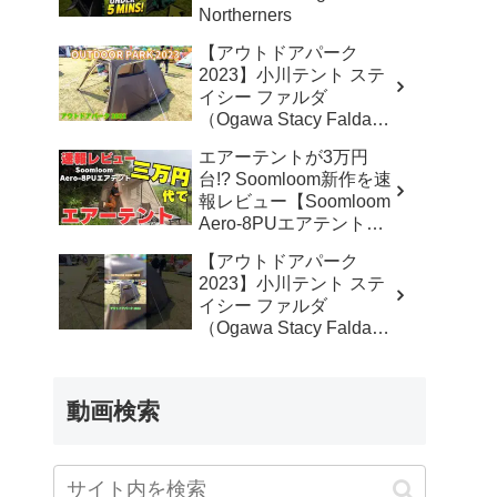
Northerners
【アウトドアパーク
2023】小川テント ステ
イシー ファルダ
（Ogawa Stacy Falda）
2から3人用の紹介 –
エアーテントが3万円
akoakoa
台!? Soomloom新作を速
報レビュー【Soomloom
Aero-8PUエアテント】
– なかしょうCAMP【ソ
【アウトドアパーク
ロキャンプで焚き火とラ
2023】小川テント ステ
ンタン】
イシー ファルダ
（Ogawa Stacy Falda）
2から3人用の紹介
#Short #ショート –
akoakoa
動画検索