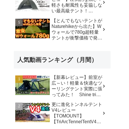
軽さも耐風性も妥協しな
い最高級テント！
#durstongear #durston #
【とんでもないテントが
ダーストン ＃xdome1
Naturehikeから出た】W
#xdome2 #テント -
ウォールで780g超軽量
Yellowknife
テントが衝撃価格で発売
Outdoorshop【イエロー
『Star Traill EXT』徹底
ナイフアウトドアショッ
解説の保存版【ULギ
プ】
ア】【キャンプ道具】
人気動画ランキング（月間）
【アウトドア】#855 -
Hurricane Camp / ハリケ
ーンキャンプ
【新幕レビュー】前室が
広～い！軽量＆快適なツ
ーリングテント実際に張
ってみた！ Shine trip
TUNNEL TENT 05 - latte
更に進化トンネルテント
な気分
V4レビュー
【TOMOUNT】
【TriArcTennelTentV4】
- 尾上祐一郎【テントバ