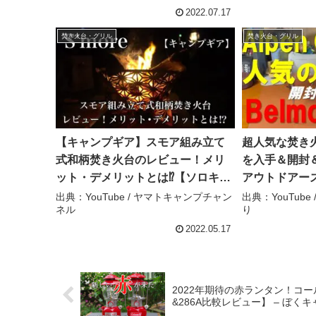
2022.07.17
焚き火台・グリル
焚き火台・グリル
【キャンプギア】スモア組み立て
超人気な焚き火台
式和柄焚き火台のレビュー！メリ
を入手＆開封
ット・デメリットとは⁉【ソロキャ
アウトドアー
ンプ】 – ヤマトキャンプチャンネ
き火台ランキン
出典：YouTube / ヤマトキャンプチャン
出典：YouTub
ネル
り
ル
ャンぷ沼のほ
2022.05.17
2022年期待の赤ランタン！コ
&286A比較レビュー】 – ぼ