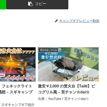
コピー
キャンプギアレビュー動画
焚き火台・グリル
】フェネックライト
激安￥2,000 の焚火台【Taiiti】ピ
想 – スギキャンプ
コグリル風 – 宮チャン☆dai☆
出典：YouTube / 宮チャン☆dai☆
e / スギキャンプギア紹介