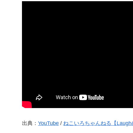
出典：
YouTube
/
ねこいろちゃんねる【Laugh&