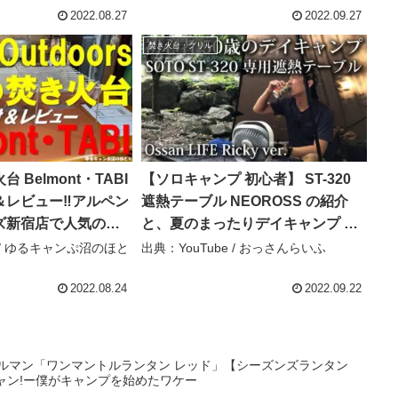
2022.08.27
2022.09.27
焚き火台・グリル
 Belmont・TABI
【ソロキャンプ 初心者】 ST-320
＆レビュー‼アルペン
遮熱テーブル NEOROSS の紹介
ズ新宿店で人気の焚
と、夏のまったりデイキャンプ 焚
グ第３位‼ – ゆるキ
火・タープ・レビュー・兵式飯
e / ゆるキャンぷ沼のほと
出典：YouTube / おっさんらいふ
とり
盒・同時炊飯・九州・おっさん・
福岡・昭和の森・猫石 – おっさん
2022.08.24
2022.09.22
らいふ
ールマン「ワンマントルランタン レッド」【シーズンズランタン
くキャン!ー僕がキャンプを始めたワケー