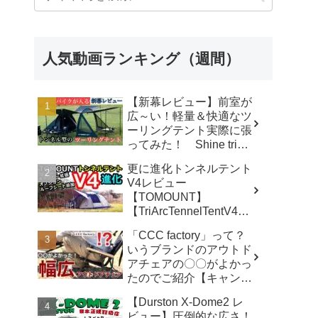
人気動画ランキング（週間）
【新幕レビュー】前室が
広～い！軽量＆快適なツ
ーリングテント実際に張
ってみた！ Shine trip
TUNNEL TENT 05 - latte
更に進化トンネルテント
な気分
V4レビュー
【TOMOUNT】
【TriArcTennelTentV4】
- 尾上祐一郎【テントバ
「CCC factory」って？
カ】
いうブランドのアウトド
アチェアの〇〇がよかっ
たのでご紹介【キャンプ
用品】 - さざなみキャン
【Durston X-Dome2 レ
プ
ビュー】圧倒的な広さ！