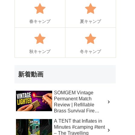
春キャンプ
夏キャンプ
秋キャンプ
冬キャンプ
新着動画
SOMGEM Vintage
Permanent Match
Review | Refillable
Brass Survival Fire
Starter – Skinner’s 100%
A TENT that Inflates in
Honest Reviews
Minutes #camping #tent
– The Travelling