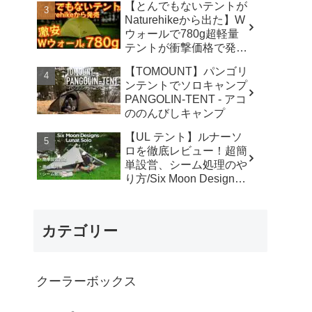
【とんでもないテントが
カ】
Naturehikeから出た】W
ウォールで780g超軽量
テントが衝撃価格で発売
『Star Traill EXT』徹底
【TOMOUNT】パンゴリ
解説の保存版【ULギ
ンテントでソロキャンプ
ア】【キャンプ道具】
PANGOLIN-TENT - アコ
【アウトドア】#855 -
ののんびしキャンプ
Hurricane Camp / ハリケ
ーンキャンプ
【UL テント】ルナーソ
ロを徹底レビュー！超簡
単設営、シーム処理のや
り方/Six Moon Designs
Lunar Solo - RIKU徒歩キ
ャンプ
カテゴリー
クーラーボックス