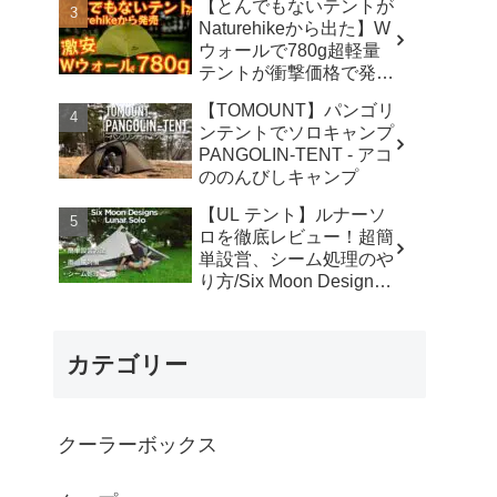
【とんでもないテントが
カ】
Naturehikeから出た】W
ウォールで780g超軽量
テントが衝撃価格で発売
『Star Traill EXT』徹底
【TOMOUNT】パンゴリ
解説の保存版【ULギ
ンテントでソロキャンプ
ア】【キャンプ道具】
PANGOLIN-TENT - アコ
【アウトドア】#855 -
ののんびしキャンプ
Hurricane Camp / ハリケ
ーンキャンプ
【UL テント】ルナーソ
ロを徹底レビュー！超簡
単設営、シーム処理のや
り方/Six Moon Designs
Lunar Solo - RIKU徒歩キ
ャンプ
カテゴリー
クーラーボックス