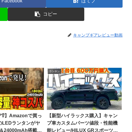
Facebook
はてブ
コピー
キャンプギアレビュー動画
ランタン
️】Amazonで買っ
【新型ハイラックス購入】キャン
のLEDランタンがヤ
プ車カスタムパーツ値段・性能機
m＆24000mAh搭載の
能レビュー/HILUX GRスポーツ