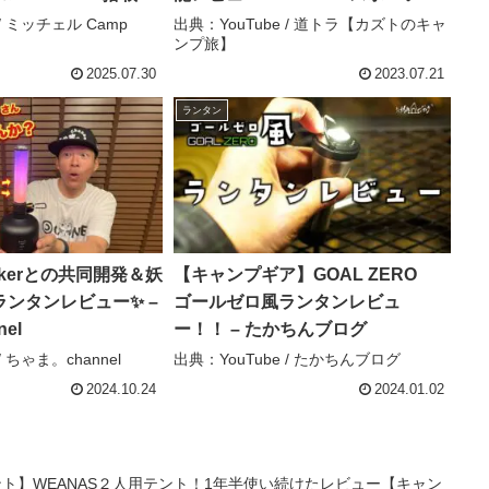
レビュー） – ミッ
gun125 – 道トラ【カズトのキャン
 / ミッチェル Camp
出典：YouTube / 道トラ【カズトのキャ
ンプ旅】
ouring
プ旅】
2025.07.30
2023.07.21
ランタン
kerとの共同開発＆妖
【キャンプギア】GOAL ZERO
ンタンレビュー✨ –
ゴールゼロ風ランタンレビュ
el
ー！！ – たかちんブログ
/ ちゃま。channel
出典：YouTube / たかちんブログ
2024.10.24
2024.01.02
ント】WEANAS２人用テント！1年半使い続けたレビュー【キャン