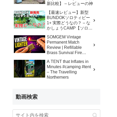
新比較】 – レビューの神
【最速レビュー】新型
BUNDOKソロティピー
1+ 実際どうなの？ – な
かしょうCAMP【ソロキ
ャンプで焚き火とランタ
SOMGEM Vintage
ン】
Permanent Match
Review | Refillable
Brass Survival Fire
Starter – Skinner’s 100%
A TENT that Inflates in
Honest Reviews
Minutes #camping #tent
– The Travelling
Northerners
動画検索