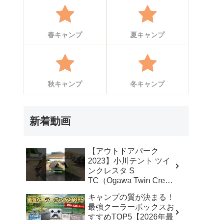
春キャンプ
夏キャンプ
秋キャンプ
冬キャンプ
新着動画
【アウトドアパーク
2023】小川テント ツイ
ンクレスタ S
TC（Ogawa Twin Cresta
S TC）2から3人用の紹
キャンプの質が決まる！
介 #Short #ショート –
最強クーラーボックスお
akoakoa
すすめTOP5【2026年最