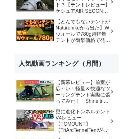
ト？【テントレビュー】
ケシュアAIR SECONDS
FAMILY 4.2
【とんでもないテントが
FRESH&BLACK - 脱サ
Naturehikeから出た】W
ラ さいとう夫婦
ウォールで780g超軽量
テントが衝撃価格で発売
『Star Traill EXT』徹底
解説の保存版【ULギ
ア】【キャンプ道具】
人気動画ランキング（月間）
【アウトドア】#855 -
Hurricane Camp / ハリケ
ーンキャンプ
【新幕レビュー】前室が
広～い！軽量＆快適なツ
ーリングテント実際に張
ってみた！ Shine trip
TUNNEL TENT 05 - latte
更に進化トンネルテント
な気分
V4レビュー
【TOMOUNT】
【TriArcTennelTentV4】
- 尾上祐一郎【テントバ