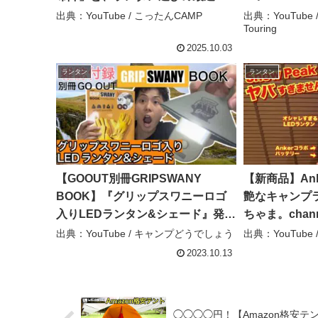
(キャンプギア紹介) │ おすすめの
神ギア（開封＆
出典：YouTube / こったんCAMP
出典：YouTube
Touring
LEDランタン3選＋〇〇 – こったん
チェル Camp T
CAMP
2025.10.03
ランタン
ランタン
【GOOUT別冊GRIPSWANY
【新商品】An
BOOK】『グリップスワニーロゴ
艶なキャンプラ
入りLEDランタン&シェード』発売
ちゃま。chann
日当日レビュー！【2023年10月13
出典：YouTube / キャンプどうでしょう
出典：YouTube 
日発売】【雑誌付録】【811】 – キ
2023.10.13
ャンプどうでしょう
◯◯◯◯円！【Amazon格安テ