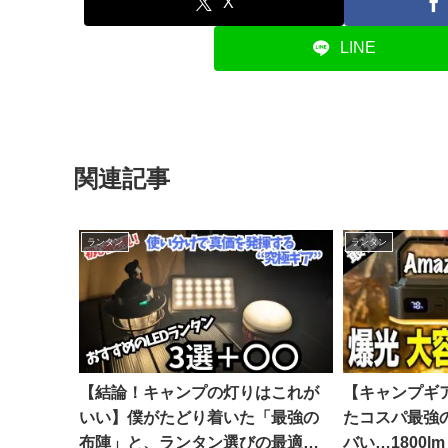
X
LINE
関連記事
ランタン
ランタン
【結論！キャンプの灯りはこれが
【キャンプギア⁉
いい】僕がたどり着いた「最強の
たコスパ最強
布陣」と、ランタン選びの最適解
バい…1800l