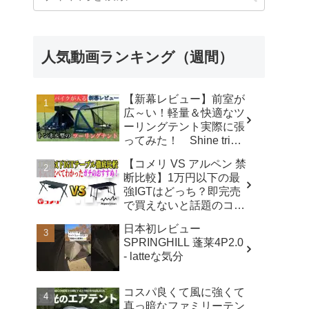
人気動画ランキング（週間）
【新幕レビュー】前室が
広～い！軽量＆快適なツ
ーリングテント実際に張
ってみた！ Shine trip
TUNNEL TENT 05 - latte
【コメリ VS アルペン 禁
な気分
断比較】1万円以下の最
強IGTはどっち？即完売
で買えないと話題のコメ
リテーブルを徹底レビュ
日本初レビュー
ー！【アウトドアシステ
SPRINGHILL 蓬莱4P2.0
ムテーブル VS アルミユ
- latteな気分
ニットテーブル】 - ヤミ
ツキソロキャンプ
コスパ良くて風に強くて
真っ暗なファミリーテン