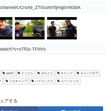
om/channel/UCrsA9_ZTIGuNV5jmgbVM3dA
m/watch?v=sTfSz-TFNVc
ujack
どうとら
みちとら
キャンプ
キャンプギア
ク
ソロキャンプ
ハイラックス
ユージャック
ェアする