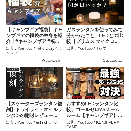
【キャンプギア福袋】キャ
ガスランタンを使ってみて
ンプギアの福袋の中身を紹
分かったこと、LEDとの比
介！#キャンプギア #福袋 #
較【プリムス マイクロン
レビュー – Totto Diary△
ランタン レビュー】 – Tシ
出典：YouTube / Totto Diary△キ
出典：YouTube / Tシマ
キャンプ
マ
ャンプ
2024.03.07
2022.09.21
ランタン
ランタン
【スケーターズランタン復
おすすめLEDランタン比
刻】トワイライトオイルラ
較。ゴールゼロVSスーム
ンタンの開封レビュー
ルーム【キャンプギア】 –
（Thous Winds） – ushi
KENJI PERM CAMP
出典：YouTube / ushi channel
出典：YouTube / KENJI PERM
channel
CAMP