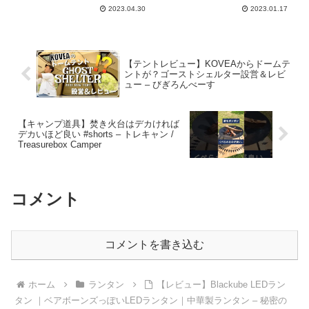
2023.04.30
2023.01.17
【テントレビュー】KOVEAからドームテ
ントが？ゴーストシェルター設営＆レビ
ュー – びぎろんべーす
【キャンプ道具】焚き火台はデカければ
デカいほど良い #shorts – トレキャン /
Treasurebox Camper
コメント
コメントを書き込む
ホーム
ランタン
【レビュー】Blackube LEDラン
タン ｜ベアボーンズっぽいLEDランタン｜中華製ランタン – 秘密の