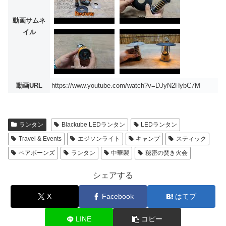
動画サムネ
イル
動画URL
https://www.youtube.com/watch?v=DJyN2HybC7M
ランタン
Blackube LEDランタン
LEDランタン
Travel & Events
エジソンライト
キャンプ
スティック
ベアボーンズ
ランタン
中華製
秘密の焚き火会
シェアする
X
Facebook
はてブ
LINE
コピー