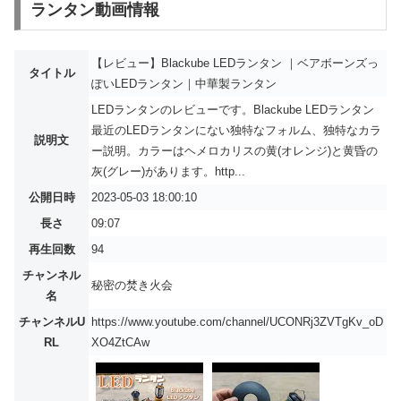
ランタン動画情報
【レビュー】Blackube LEDランタン ｜ベアボーンズっ
タイトル
ぽいLEDランタン｜中華製ランタン
LEDランタンのレビューです。Blackube LEDランタン
最近のLEDランタンにない独特なフォルム、独特なカラ
説明文
ー説明。カラーはヘメロカリスの黄(オレンジ)と黄昏の
灰(グレー)があります。http...
公開日時
2023-05-03 18:00:10
長さ
09:07
再生回数
94
チャンネル
秘密の焚き火会
名
チャンネルU
https://www.youtube.com/channel/UCONRj3ZVTgKv_oD
RL
XO4ZtCAw