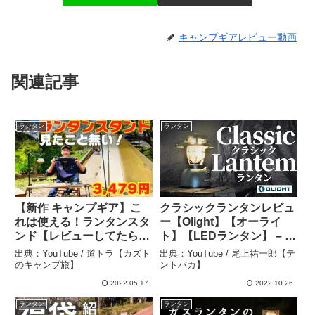
キャンプギアレビュー動画
関連記事
ランタン
ランタン
【新作 キャンプギア】こ
クラシックランタンレビュ
れは使える！ランタンスタ
ー【Olight】【オーライ
ンド【レビューしてたらメ
ト】【LEDランタン】 – 尾
ーカー社長来た】 UJack
上祐一郎【テントバカ】
出典：YouTube / 道トラ【カズト
出典：YouTube / 尾上祐一郎【テ
アンバサダー就任のご報告
のキャンプ旅】
ントバカ】
– 道トラ【カズトのキャン
2022.05.17
2022.10.26
プ旅】
ランタン
ランタン