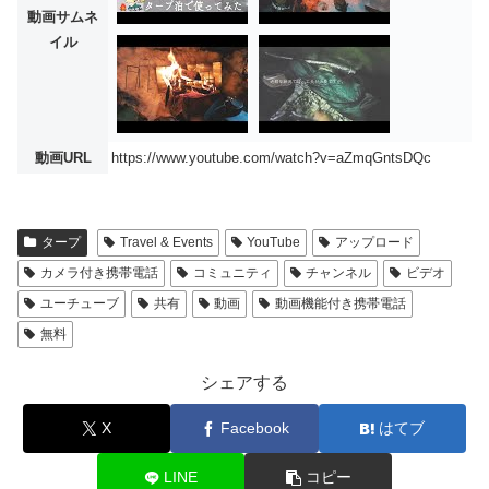
動画サムネ
イル
動画URL
https://www.youtube.com/watch?v=aZmqGntsDQc
タープ
Travel & Events
YouTube
アップロード
カメラ付き携帯電話
コミュニティ
チャンネル
ビデオ
ユーチューブ
共有
動画
動画機能付き携帯電話
無料
シェアする
X
Facebook
はてブ
LINE
コピー