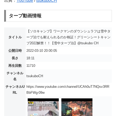
出典：
YouTube
/
tsukuboCH
タープ動画情報
【ソロキャンプ】ワークマンのダウンシュラフは雪中タ
タイトル
ープ泊でも耐えられるのか検証！グリーンシートキャン
プ2022解禁！！【雪中タープ泊】@tsukubo CH
公開日時
2022-03-10 20:00:05
長さ
18:11
再生回数
11710
チャンネル
tsukuboCH
名
チャンネルU
https://www.youtube.com/channel/UCAh0uT7NQsv3RR
RL
BbFWg-09w