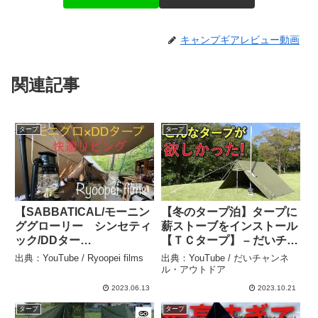
キャンプギアレビュー動画
関連記事
タープ
タープ
【SABBATICAL/モーニン
【冬のタープ泊】タープに
ググローリー シンセティ
薪ストーブをインストール
ック/DDター
【ＴＣタープ】 – だいチャ
プ/cinematic】DDタープ
ンネル・アウトドア
出典：YouTube / Ryoopei films
出典：YouTube / だいチャンネ
連結で快適キャンプ 〈フ
ル・アウトドア
ォレストパークあだたら〉
2023.06.13
2023.10.21
– Ryoopei films
タープ
タープ