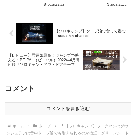
ト スチールフレーム 組立
シェード アウトドア 収納
2025.11.22
2025.11.22
簡単 商用 アウトドア用
ケース付 2-6人用 4サイズ
（キャスターバッグ ペグ
– ガジェット暮らし
ロープ ウェイトバ – 暮ら
しの道具
【ソロキャンプ】タープ泊で食って呑む
– sasashin channel
【レビュー】雰囲気最高！キャンプで映
える！BE-PAL（ビーパル）2022年4月号
付録「ソロキャン・アウトドアテーブ
ル」【×木くず多し…】 – ぼくキャン!ー
僕がキャンプを始めたワケー
コメント
コメントを書き込む
ホーム
タープ
【ソロキャンプ】ワークマンのダウ
ンシュラフは雪中タープ泊でも耐えられるのか検証！グリーンシート