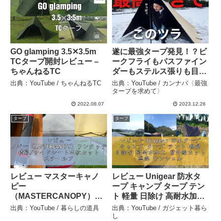
GO glamping 3.5✕3.5m
遂に最強タープ発見！？ビ
TCタープ開封レビュー –
ークフライもパスファイン
ちゃんねるTC
ダーもステルス張りも目じ
ゃない！巨大な空間を簡単
出典：YouTube / ちゃんねるTC
出典：YouTube / カンナバ〈最強
設営で実現したタープテン
タープを求めて〉
トの貼り方をしっかりレビ
2022.08.07
2023.12.26
ュー – カンナバ〈最強ター
タープ
タープ
プを求めて〉
レビュー マスターキャノ
レビュー Unigear 防水タ
ピー
ープ キャンプ タープ テン
（MASTERCANOPY）ワ
ト 軽量 日除け 高耐水加工
ンタッチタープテント 横
紫外線カット 遮熱 サンシ
出典：YouTube / 暮らしの道具
出典：YouTube / ガジェット暮ら
幕/サイドシート四枚セッ
ェルター ポータブル 天幕
し