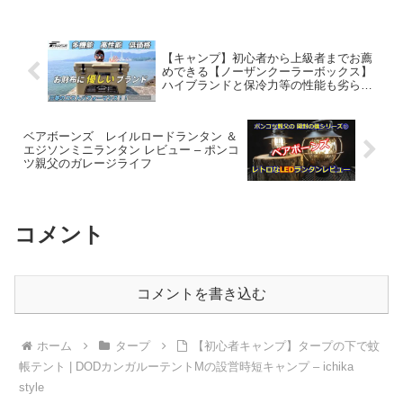
簡単 商用 アウトドア用
（キャスターバッグ ペグ
ロープ ウェイトバ – 暮ら
【キャンプ】初心者から上級者までお薦
しの道具
めできる【ノーザンクーラーボックス】
ハイブランドと保冷力等の性能も劣ら
ず、しかも３分の1程度のお値段で手に入
る‼︎ – 中年HERO
ベアボーンズ レイルロードランタン ＆
エジソンミニランタン レビュー – ポンコ
ツ親父のガレージライフ
コメント
コメントを書き込む
ホーム
タープ
【初心者キャンプ】タープの下で蚊
帳テント | DODカンガルーテントMの設営時短キャンプ – ichika
style