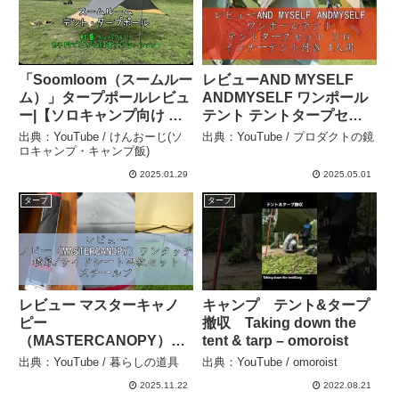
「Soomloom（スームルー
レビューAND MYSELF
ム）」タープポールレビュ
ANDMYSELF ワンポール
ー|【ソロキャンプ向け キ
テント テントタープセッ
ャンプ道具】 – けんおーじ
ト ソロ インナーテント付
出典：YouTube / けんおーじ(ソ
出典：YouTube / プロダクトの鏡
(ソロキャンプ・キャンプ
き 1人用 軽量 収納コンパ
ロキャンプ・キャンプ飯)
飯)
クト アウトドアテント キ
2025.01.29
2025.05.01
ャンプ スカート付き 出入
タープ
タープ
口2ヶ所 – プロダクトの鏡
レビュー マスターキャノ
キャンプ テント&タープ
ピー
撤収 Taking down the
（MASTERCANOPY）ワ
tent & tarp – omoroist
ンタッチタープテント 横
出典：YouTube / 暮らしの道具
出典：YouTube / omoroist
幕/サイドシート四枚セッ
2025.11.22
2022.08.21
ト スチールフレーム 組立