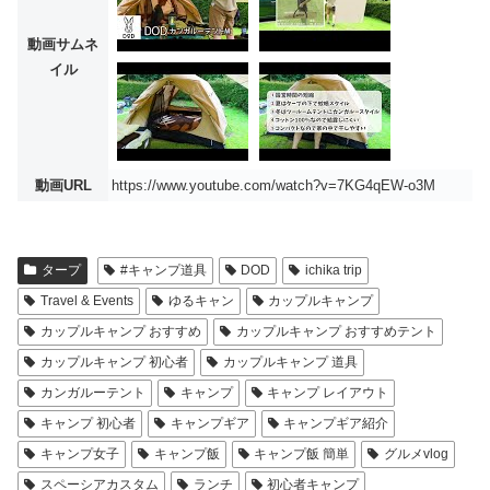
動画サムネ
イル
動画URL
https://www.youtube.com/watch?v=7KG4qEW-o3M
タープ
#キャンプ道具
DOD
ichika trip
Travel & Events
ゆるキャン
カップルキャンプ
カップルキャンプ おすすめ
カップルキャンプ おすすめテント
カップルキャンプ 初心者
カップルキャンプ 道具
カンガルーテント
キャンプ
キャンプ レイアウト
キャンプ 初心者
キャンプギア
キャンプギア紹介
キャンプ女子
キャンプ飯
キャンプ飯 簡単
グルメvlog
スペーシアカスタム
ランチ
初心者キャンプ