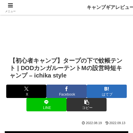
キャンプギアレビュ
メニュー
【初心者キャンプ】タープの下で蚊帳テン
ト | DODカンガルーテントMの設営時短キ
ャンプ – ichika style
X
Facebook
はてブ
LINE
コピー
2022.08.19
2022.09.13