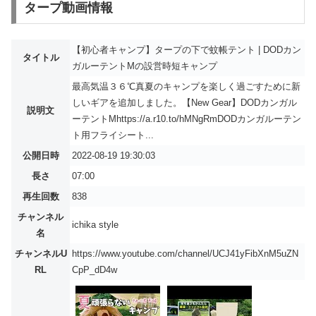
タープ動画情報
【初心者キャンプ】タープの下で蚊帳テント | DODカン
タイトル
ガルーテントMの設営時短キャンプ
最高気温３６℃真夏のキャンプを楽しく過ごすために新
しいギアを追加しました。【New Gear】DODカンガル
説明文
ーテントMhttps://a.r10.to/hMNgRmDODカンガルーテン
ト用フライシート...
公開日時
2022-08-19 19:30:03
長さ
07:00
再生回数
838
チャンネル
ichika style
名
チャンネルU
https://www.youtube.com/channel/UCJ41yFibXnM5uZN
RL
CpP_dD4w