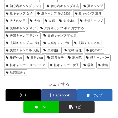
初心者キャンプ テント
初心者キャンプ道具
夏キャンプ
夏キャンプ 女子
夏キャンプ 暑さ対策
夏キャンプ 道具
大人の休日
大分
夫婦
夫婦vlog
夫婦キャンプ
夫婦キャンプ ギア
夫婦キャンプ ギア おすすめ
夫婦キャンプ テント
夫婦キャンプ 初心者
夫婦キャンプ 車中泊
夫婦キャンプ飯
夫婦チャンネル
夫婦チャンネル 人気
夫婦旅行
宮崎 移住
散策vlog
旅行vlog
日常vlog
温泉女子
湯布院
軽キャンパー
軽キャンパー スペーシア
軽キャンパー女子
霧島
青島
鹿児島旅行
シェアする
X
Facebook
はてブ
LINE
コピー