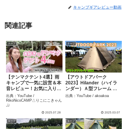
キャンプギアレビュー動画
関連記事
タープ
タープ
【テンマクテント4選】雨
【アウトドアパーク
キャンプで一気に設営＆本
2023】Hilander（ハイラ
音レビュー！お気に入りば
ンダー）Ａ型フレーム グ
かりです⛺☔️｜アラフォー
ランピアン2 テント シェル
出典：YouTube /
出典：YouTube / akoakoa
キャンパーRIKO🐰 –
ター（A-Frame Grampian
RikoNicoCAMP△りこにこきゃん
ぷ
RikoNicoCAMP△りこに
2）HCA2043の紹介 –
こきゃんぷ
akoakoa
2025.07.28
2025.03.07
タープ
タープ