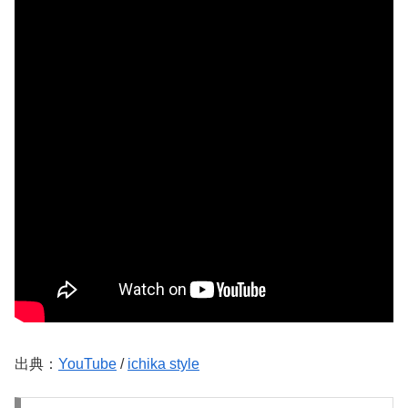
出典：
YouTube
/
ichika style