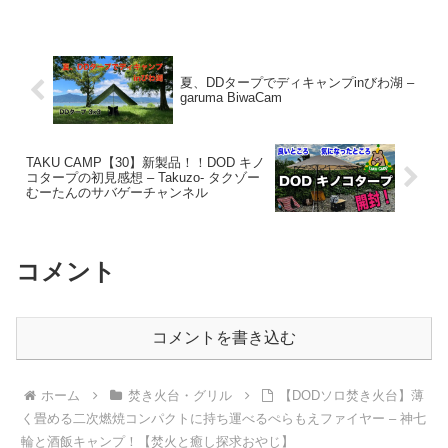
夏、DDタープでディキャンプinびわ湖 –
garuma BiwaCam
TAKU CAMP【30】新製品！！DOD キノ
コタープの初見感想 – Takuzo- タクゾー
むーたんのサバゲーチャンネル
コメント
コメントを書き込む
ホーム
焚き火台・グリル
【DODソロ焚き火台】薄
く畳める二次燃焼コンパクトに持ち運べるぺらもえファイヤー – 神七
輪と酒飯キャンプ！【焚火と癒し探求おやじ】