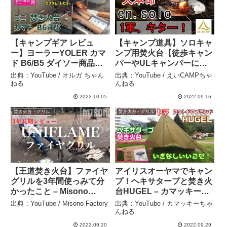
【キャンプギア レビュ
【キャンプ道具】ソロキャ
ー】ヨーラーYOLER カマ
ンプ用焚火台【徒歩キャン
ド B6/B5 ダイソー商品で
パーやULキャンパーにも
カスタム改造した焚き火台
オススメ】 – えいCAMPち
出典：YouTube / オルガ ちゃん
出典：YouTube / えいCAMPちゃ
をレビュー。ソロキャンに
ゃんねる
ねる
んねる
最適トランスフォームで使
2022.10.05
2022.09.16
いやすくなりました。 – オ
焚き火台・グリル
焚き火台・グリル
ルガ ちゃんねる
【王道焚き火台】ファイヤ
アイリスオーヤマでキャン
グリルを3年間使っみて分
プ！ヘキサタープと焚き火
かったこと – Misono
台HUGEL – カマッキーち
Factory
ゃんねる
出典：YouTube / Misono Factory
出典：YouTube / カマッキーちゃ
んねる
2022.09.20
2022.09.29