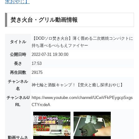
求おやじ】
焚き火台・グリル動画情報
【DODソロ焚き火台】薄く畳める二次燃焼コンパクトに
タイトル
持ち運べるぺらもえファイヤー
公開日時
2022-07-31 19:30:00
長さ
17:53
再生回数
29175
チャンネル
神七輪と酒飯キャンプ！【焚火と癒し探求おやじ】
名
チャンネルU
https://www.youtube.com/channel/UCwVFkPEygcpSxgs
RL
CTYrcdeA
動画サムネ