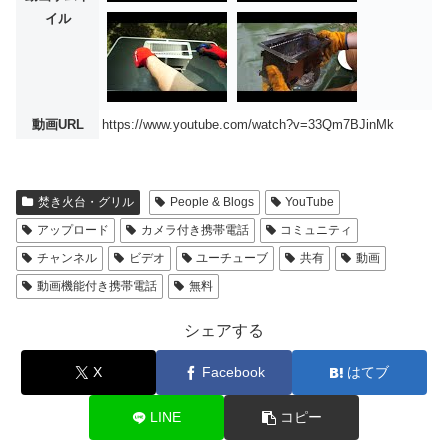
イル
動画URL
https://www.youtube.com/watch?v=33Qm7BJinMk
焚き火台・グリル
People & Blogs
YouTube
アップロード
カメラ付き携帯電話
コミュニティ
チャンネル
ビデオ
ユーチューブ
共有
動画
動画機能付き携帯電話
無料
シェアする
X
Facebook
はてブ
LINE
コピー