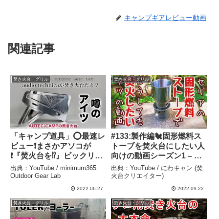
キャンプギアレビュー動画
関連記事
焚き火台・グリル
焚き火台・グリル
「キャンプ道具」⭕️最速レ
#133:製作編🐔固形燃料ス
ビュー❗️まさかアソコが
トーブを焚火台にしたい人
❗️『焚火台を⁉︎』ビックリな
向けの動画シーズン1 – に
audio-technicaの『キャン
わキャン (焚火台クリエイ
出典：YouTube / minimum365
出典：YouTube / にわキャン (焚
プギア』AUTEC CAMPの
ター)
Outdoor Gear Lab
火台クリエイター)
『COOK PIT』異業種参入
2022.06.27
2022.09.22
アウトドアギアは如何に –
焚き火台・グリル
焚き火台・グリル
minimum365 Outdoor
Gear Lab