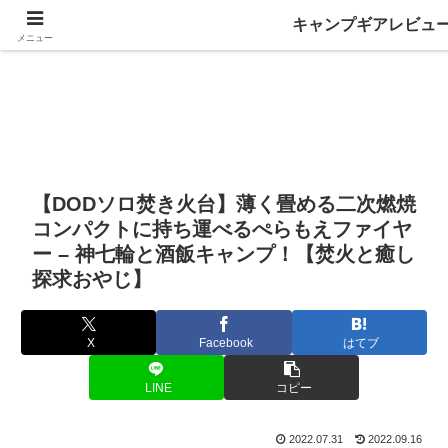
キャンプギアレビュ
メニュー
【DODソロ焚き火台】薄く畳める二次燃焼
コンパクトに持ち運べるぺらもえファイヤ
ー – 神七輪と酒飯キャンプ！【焚火と癒し
探求おやじ】
X
Facebook
はてブ
LINE
コピー
2022.07.31
2022.09.16