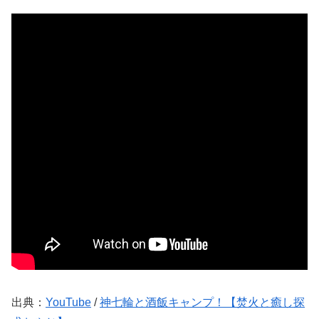
出典：
YouTube
/
神七輪と酒飯キャンプ！【焚火と癒し探