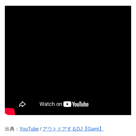
出典：
YouTube
/
アウトドアするDJ【Gami】