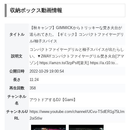
収納ボックス動画情報
【秋キャンプ】GIMMICKからトリッキーな焚き火台が
タイトル
送られてきた。【ギミック】コンパクトファイヤーグリ
ル/柚子スパイス
コンパクトファイヤーグリルと柚子スパイスが出たらし
説明文
い。▼2WAYコンパクトファイヤーグリル焚き火台[アマ
ゾン] https://amzn.to/3zpPslf[楽天] https://a.r10.to...
公開日時
2022-10-29 19:00:54
長さ
11:24
再生回数
358
チャンネル
アウトドアするDJ【Gami】
名
チャンネルU
https://www.youtube.com/channel/UCvu-TSdER1g75LIm
RL
2oiStIw