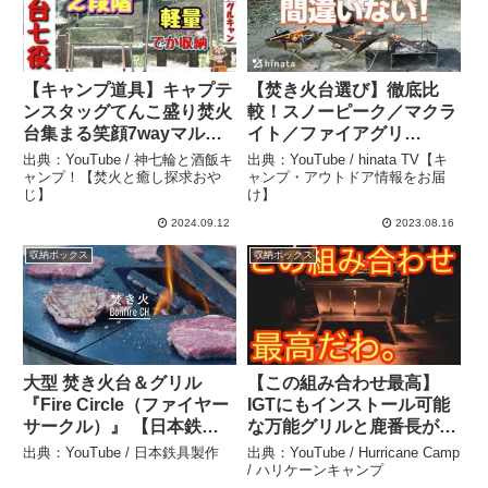
【キャンプ道具】キャプテ
【焚き火台選び】徹底比
ンスタッグてんこ盛り焚火
較！スノーピーク／マクラ
台集まる笑顔7wayマルチ
イト／ファイアグリ
ファイアグリル – 神七輪と
ル・・・人気の秘密とは!?
出典：YouTube / 神七輪と酒飯キ
出典：YouTube / hinata TV【キ
酒飯キャンプ！【焚火と癒
– hinata TV【キャンプ・
ャンプ！【焚火と癒し探求おや
ャンプ・アウトドア情報をお届
じ】
け】
し探求おやじ】
アウトドア情報をお届け】
2024.09.12
2023.08.16
収納ボックス
収納ボックス
大型 焚き火台＆グリル
【この組み合わせ最高】
『Fire Circle（ファイヤー
IGTにもインストール可能
サークル）』 【日本鉄具
な万能グリルと鹿番長がま
製作】 – 日本鉄具製作
さかのコラボで最強グリル
出典：YouTube / 日本鉄具製作
出典：YouTube / Hurricane Camp
が完成【キャプテンスタッ
/ ハリケーンキャンプ