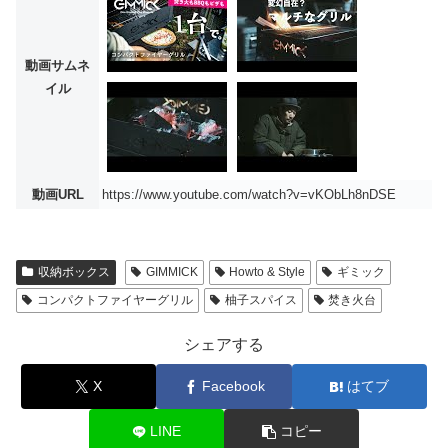
動画サムネ
イル
動画URL
https://www.youtube.com/watch?v=vKObLh8nDSE
収納ボックス
GIMMICK
Howto & Style
ギミック
コンパクトファイヤーグリル
柚子スパイス
焚き火台
シェアする
X
Facebook
はてブ
LINE
コピー