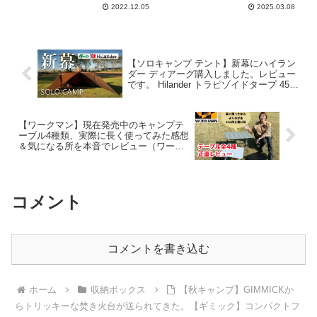
グ】【soomloom】【アウ
2022.12.05
2025.03.08
トドア】#801 – Hurricane
Camp / ハリケーンキャン
プ
【ソロキャンプ テント】新幕にハイラン
ダー ディアーグ購入しました。レビュー
です。 Hilander トラピゾイドタープ 450
ナチュラム ソロ キャンプ テント 用品 道
具 ギア グッズ – ちまっとCAMP！
【ワークマン】現在発売中のキャンプテ
ーブル4種類、実際に長く使ってみた感想
＆気になる所を本音でレビュー（ワーク
マンキャンプグッズ） – サリーのキャン
プチャンネル
コメント
コメントを書き込む
ホーム
収納ボックス
【秋キャンプ】GIMMICKか
らトリッキーな焚き火台が送られてきた。【ギミック】コンパクトフ