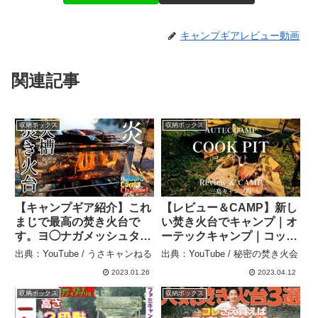
キャンプギアレビュー動画
関連記事
収納ボックス
収納ボックス
【キャンプギア紹介】これ
【レビュー＆CAMP】新し
まじで最高の焚き火台で
い焚き火台でキャンプ｜オ
す。ヨ◯ナガメッシュタキ
ーテックキャンプ｜コック
ビダイ！？ – うさキャンね
ピット｜高知県｜四万十町
出典：YouTube / うさキャンねる
出典：YouTube / 秘密の焚き火会
る
｜三島キャンプ場 – 秘密の
2023.01.26
2023.04.12
焚き火会
収納ボックス
収納ボックス