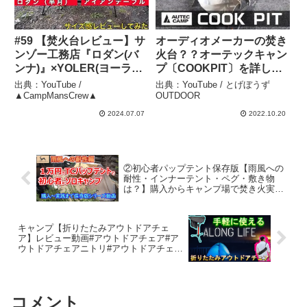
#59 【焚火台レビュー】サ
オーディオメーカーの焚き
ンゾー工務店『ロダン(バ
火台？？オーテックキャン
ンナ)』×YOLER(ヨーラー)
プ〔COOKPIT〕を詳しく
アイアンテーブル組み合わ
紹介 – とげぼうず
出典：YouTube /
出典：YouTube / とげぼうず
せレビュー！！ –
OUTDOOR
▲CampMansCrew▲
OUTDOOR
▲CampMansCrew▲
2024.07.07
2022.10.20
②初心者パップテント保存版【雨風への
耐性・インナーテント・ペグ・敷き物
は？】購入からキャンプ場で焚き火実践
までシリーズ動画・100均Campギアフル
活用 – 猿【Saru】camper
キャンプ【折りたたみアウトドアチェ
ア】レビュー動画#アウトドアチェア#ア
ウトドアチェアニトリ#アウトドアチェア
コンパクト#アウトドアチェアワークマン
#アウトドアチェア安い#アウトドアチェ
ア最強 – 気まぐれチャンネルKimagure
channel
コメント