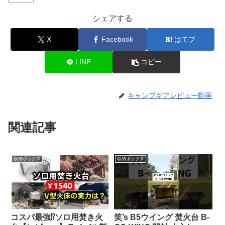
シェアする
X
Facebook
はてブ
LINE
コピー
キャンプギアレビュー動画
関連記事
収納ボックス
収納ボックス
コスパ最強⁉ソロ用焚き火
笑’s B5ウイング 焚火台 B-