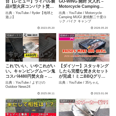
台【レビュー】ライバル製
GO-WING 開封 火入れ –
品V型火床コンパクト焚き
Motorcycle Camping
火台も紹介 – flyder【地球
MUGI 麦焼酎二十度ロック
出典：YouTube / flyder【地球と
出典：YouTube / Motorcycle
と遊ぶ】
バイク キャンプ
遊ぶ】
Camping MUGI 麦焼酎二十度ロ
ック バイク キャンプ
2023.05.20
2026.05.20
収納ボックス
収納ボックス
これでいい、いやこれがい
【ダイソー】スタッキング
い。キャンピングムーン鬼
したら完璧な焚き火セット
コスパ4480円焚火台 – よ
が完成！ミニBBQグリル
すけのOutdoor News24
に収まる薪だけで焚き火し
出典：YouTube / よすけの
出典：YouTube / 35ちゃん
てみた【キャンプギア】 –
Outdoor News24
35ちゃん
2025.08.11
2023.01.06
収納ボックス
収納ボックス