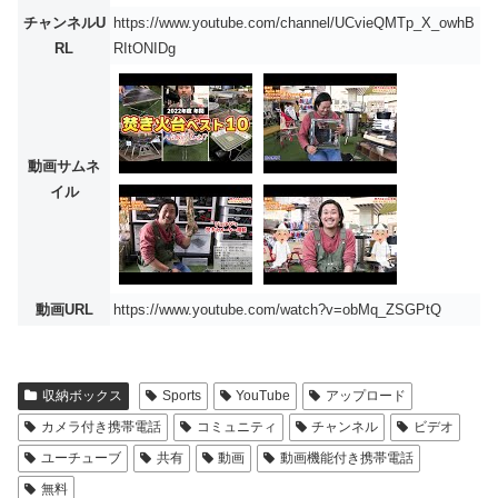
チャンネルU
https://www.youtube.com/channel/UCvieQMTp_X_owhB
RL
RItONIDg
動画サムネ
イル
動画URL
https://www.youtube.com/watch?v=obMq_ZSGPtQ
収納ボックス
Sports
YouTube
アップロード
カメラ付き携帯電話
コミュニティ
チャンネル
ビデオ
ユーチューブ
共有
動画
動画機能付き携帯電話
無料