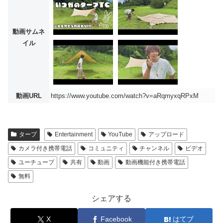
動画サムネ
イル
動画URL
https://www.youtube.com/watch?v=aRqmyxqRPxM
タープ
Entertainment
YouTube
アップロード
カメラ付き携帯電話
コミュニティ
チャンネル
ビデオ
ユーチューブ
共有
動画
動画機能付き携帯電話
無料
シェアする
X
Facebook
はてブ