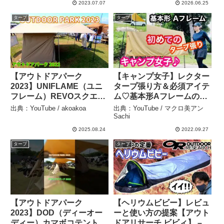
2023.07.07
2026.06.25
タープ
タープ
【アウトドアパーク
【キャンプ女子】レクター
2023】UNIFLAME（ユニ
タープ張り方＆必須アイテ
フレーム）REVOスクエア
ム♡基本形Aフレームのタ
タープ solo TAN（タン）
ープを初めて張ってみた
出典：YouTube / akoakoa
出典：YouTube / マクロ美アン
の紹介 – akoakoa
468 – マクロ美アン Sachi
Sachi
2025.08.24
2022.09.27
タープ
タープ
【アウトドアパーク
【ヘリウムビビー】レビュ
2023】DOD（ディーオー
ーと使い方の提案【アウト
ディー）カマボコテント
ドアリサーチ ビビィ】 –