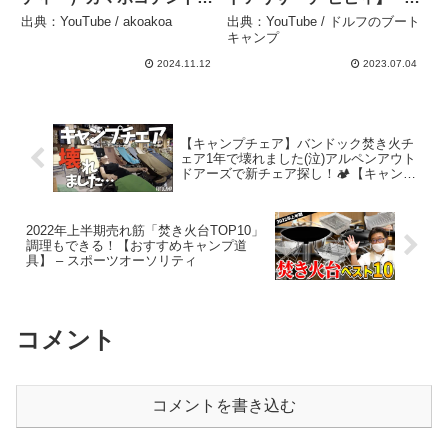
3M タン（KAMABOKO
ドルフのブートキャンプ
出典：YouTube / akoakoa
出典：YouTube / ドルフのブート
TENT 3M TAN）T5 689
キャンプ
TN 広いリビングを備えた2
2024.11.12
2023.07.04
ルーム型トンネルテントの
紹介 – akoakoa
【キャンプチェア】バンドック焚き火チ
ェア1年で壊れました(泣)アルペンアウト
ドアーズで新チェア探し！🏕【キャンプ
ギアレビュー】 – fuyu CAMP
2022年上半期売れ筋「焚き火台TOP10」
調理もできる！【おすすめキャンプ道
具】 – スポーツオーソリティ
コメント
コメントを書き込む