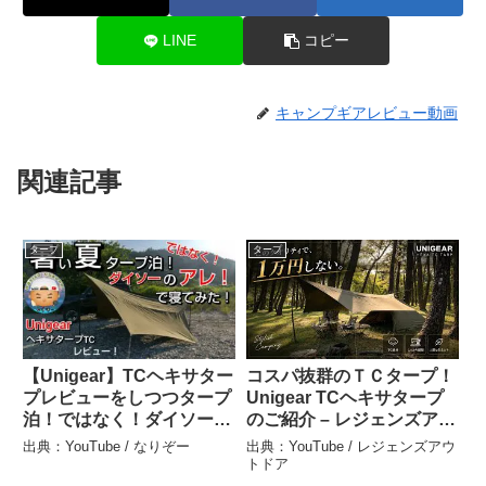
LINE
コピー
キャンプギアレビュー動画
関連記事
タープ
タープ
【Unigear】TCヘキサター
コスパ抜群のＴＣタープ！
プレビューをしつつタープ
Unigear TCヘキサタープ
泊！ではなく！ダイソーの
のご紹介 – レジェンズアウ
『アレ』で一晩寝てみた
トドア
出典：YouTube / なりぞー
出典：YouTube / レジェンズアウ
ら・・・意外と○○○った！
トドア
ｗｗ – なりぞー