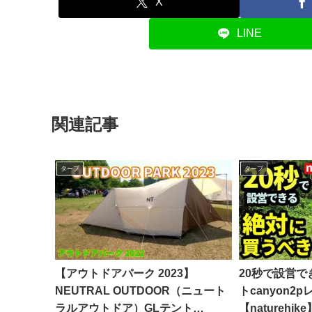
X
LINE
関連記事
タープ
タープ
【アウトドアパーク 2023】
20秒で設営
NEUTRAL OUTDOOR（ニュート
トcanyon2
ラルアウトドア）GLテント
【naturehi