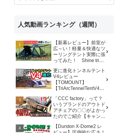
人気動画ランキング（週間）
【新幕レビュー】前室が
広～い！軽量＆快適なツ
ーリングテント実際に張
ってみた！ Shine trip
TUNNEL TENT 05 - latte
更に進化トンネルテント
な気分
V4レビュー
【TOMOUNT】
【TriArcTennelTentV4】
- 尾上祐一郎【テントバ
「CCC factory」って？
カ】
いうブランドのアウトド
アチェアの〇〇がよかっ
たのでご紹介【キャンプ
用品】 - さざなみキャン
【Durston X-Dome2 レ
プ
ビュー】圧倒的な広さ！