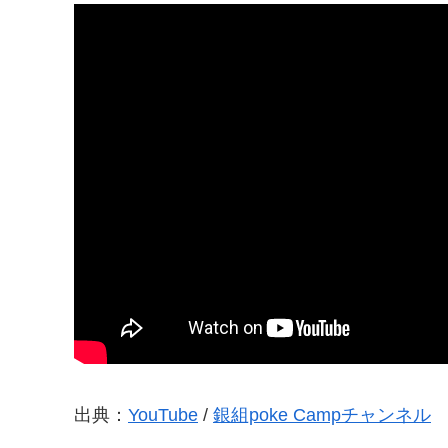
出典：
YouTube
/
銀組poke Campチャンネル