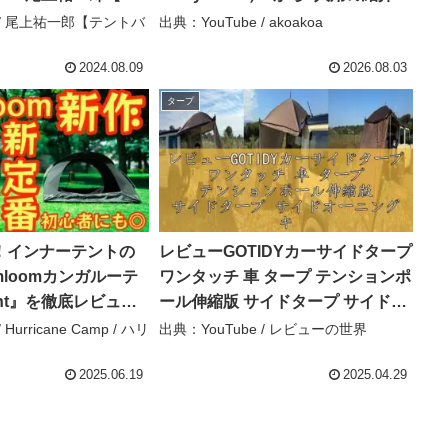
akoakoa
e / 尾上祐一郎【テントバ
出典：YouTube / akoakoa
2024.08.09
2026.08.03
タープ
！インナーテントの
レビューGOTIDYカーサイドタープ
mloomカンガルーテ
ワンタッチ 車 タープ テンションポ
ght』を徹底レビュー
ール伸縮版 サイドタープ サイドオ
ススメひとつは持っ
ーニング キャンプ 4~6人用 UV加工
Hurricane Camp / ハリ
出典：YouTube / レビューの世界
ントです【アウトド
済 210Ｄオックス生地 高さ調整可
具】 #841 –
能 専用横幕/サ – レビューの世界
2025.06.19
2025.04.29
Camp / ハリケーンキャ