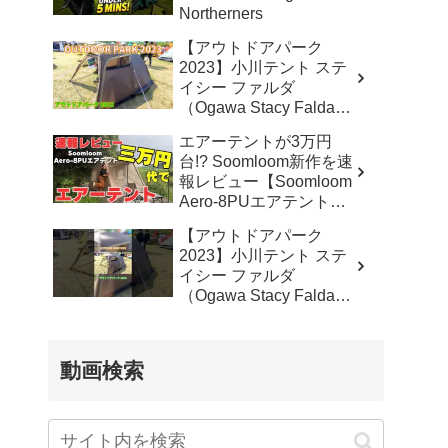
Northerners
【アウトドアパーク
2023】小川テント ステ
イシー ファルダ
（Ogawa Stacy Falda）
2から3人用の紹介 –
エアーテントが3万円
akoakoa
台!? Soomloom新作を速
報レビュー【Soomloom
Aero-8PUエアテント】
– なかしょうCAMP【ソ
【アウトドアパーク
ロキャンプで焚き火とラ
2023】小川テント ステ
ンタン】
イシー ファルダ
（Ogawa Stacy Falda）
2から3人用の紹介
#Short #ショート –
akoakoa
動画検索