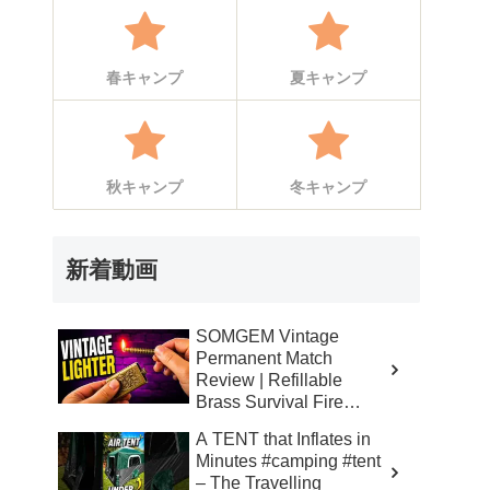
春キャンプ
夏キャンプ
秋キャンプ
冬キャンプ
新着動画
SOMGEM Vintage
Permanent Match
Review | Refillable
Brass Survival Fire
Starter – Skinner’s 100%
A TENT that Inflates in
Honest Reviews
Minutes #camping #tent
– The Travelling