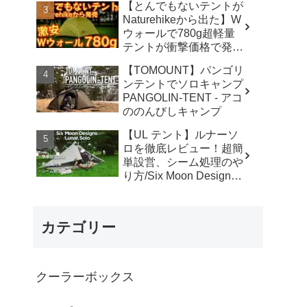
【とんでもないテントが
カ】
Naturehikeから出た】W
ウォールで780g超軽量
テントが衝撃価格で発売
『Star Traill EXT』徹底
【TOMOUNT】パンゴリ
解説の保存版【ULギ
ンテントでソロキャンプ
ア】【キャンプ道具】
PANGOLIN-TENT - アコ
【アウトドア】#855 -
ののんびしキャンプ
Hurricane Camp / ハリケ
ーンキャンプ
【UL テント】ルナーソ
ロを徹底レビュー！超簡
単設営、シーム処理のや
り方/Six Moon Designs
Lunar Solo - RIKU徒歩キ
ャンプ
カテゴリー
クーラーボックス