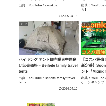
3.0（NT-TE42）の紹介 – akoakoa
ントバカ】
出典：YouTube / akoakoa
出典：YouTub
カ】
2025.04.18
タープ
タープ
ハイキング テント卸売業者中国良
【コスパ最強
い卸売価格 – Beifeite family travel
新定番】Soo
tents
ント『Migni
初心者にもオ
出典：YouTube / Beifeite family travel
出典：YouTube / 
tents
ケーンキャンプ
ておきたいテ
ア】【キャンプ道
2024.04.10
Hurricane 
ンプ