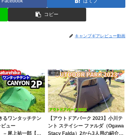
Facebook
はてブ
コピー
キャンプギアレビュー動画
タープ
できるワンタッチテン
【アウトドアパーク 2023】小川テ
pレビュー
ント ステイシー ファルダ（Ogawa
ke】 – 尾上祐一郎【テ
Stacy Falda）2から3人用の紹介 –