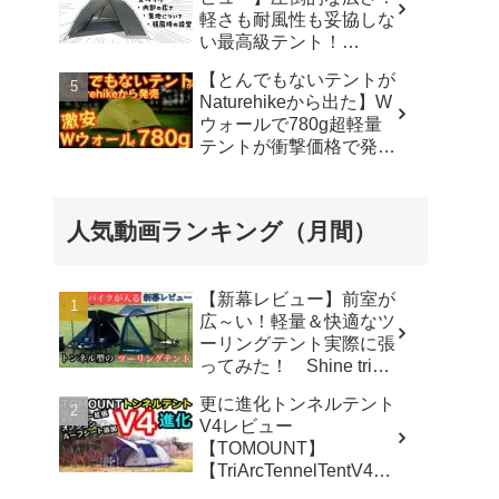
軽さも耐風性も妥協しな
い最高級テント！
#durstongear #durston #
【とんでもないテントが
ダーストン ＃xdome1
Naturehikeから出た】W
#xdome2 #テント -
ウォールで780g超軽量
Yellowknife
テントが衝撃価格で発売
Outdoorshop【イエロー
『Star Traill EXT』徹底
ナイフアウトドアショッ
解説の保存版【ULギ
プ】
ア】【キャンプ道具】
人気動画ランキング（月間）
【アウトドア】#855 -
Hurricane Camp / ハリケ
ーンキャンプ
【新幕レビュー】前室が
広～い！軽量＆快適なツ
ーリングテント実際に張
ってみた！ Shine trip
TUNNEL TENT 05 - latte
更に進化トンネルテント
な気分
V4レビュー
【TOMOUNT】
【TriArcTennelTentV4】
- 尾上祐一郎【テントバ