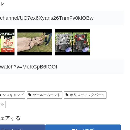
ル
om/channel/UC7ex6Xyans26TnmFv0kIOBw
om/watch?v=MeKCpB6IOOI
ソロキャンプ
ツールームテント
ホリスティックパーク
野市
ェアする