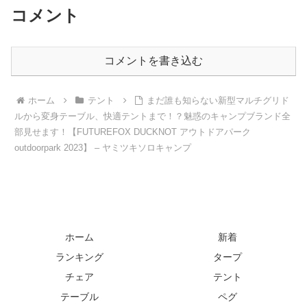
コメント
コメントを書き込む
ホーム
テント
まだ誰も知らない新型マルチグリド
ルから変身テーブル、快適テントまで！？魅惑のキャンプブランド全
部見せます！【FUTUREFOX DUCKNOT アウトドアパーク
outdoorpark 2023】 – ヤミツキソロキャンプ
ホーム
新着
ランキング
タープ
チェア
テント
テーブル
ペグ