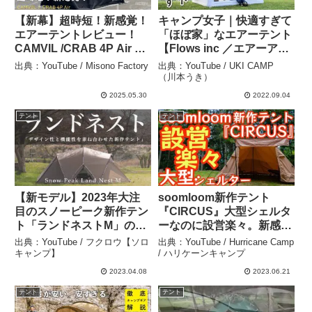
【新幕】超時短！新感覚！
キャンプ女子｜快適すぎて
エアーテントレビュー！
「ほぼ家」なエアーテント
CAMVIL /CRAB 4P Air –
【Flows inc ／エアーアー
Misono Factory
キテクチャ】レビュー –
出典：YouTube / Misono Factory
出典：YouTube / UKI CAMP
UKI CAMP （川本うき）
（川本うき）
2025.05.30
2022.09.04
テント
テント
【新モデル】2023年大注
soomloom新作テント
目のスノーピーク新作テン
『CIRCUS』大型シェルタ
ト「ランドネストM」の設
ーなのに設営楽々。新感覚
営レビュー。 – フクロウ
ワンポールテントが驚きの
出典：YouTube / フクロウ【ソロ
出典：YouTube / Hurricane Camp
【ソロキャンプ】
価格で登場です！【TC】
キャンプ】
/ ハリケーンキャンプ
【キャンプ道具】【アウト
2023.04.08
2023.06.21
ドア】#532 – Hurricane
テント
テント
Camp / ハリケーンキャン
プ