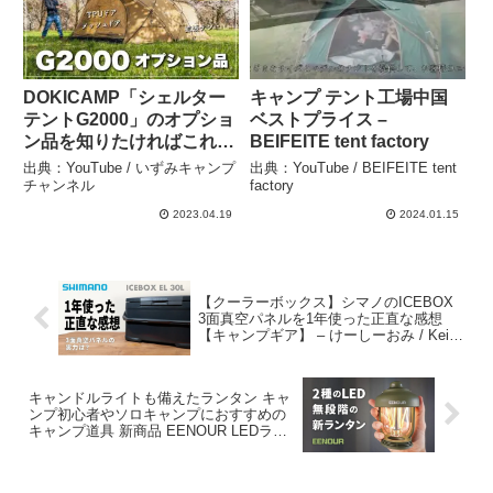
DOKICAMP「シェルター
キャンプ テント工場中国
テントG2000」のオプショ
ベストプライス –
ン品を知りたければこれを
BEIFEITE tent factory
見よ！開封から設営まで徹
出典：YouTube / いずみキャンプ
出典：YouTube / BEIFEITE tent
底レビュー！ – いずみキャ
チャンネル
factory
ンプチャンネル
2023.04.19
2024.01.15
【クーラーボックス】シマノのICEBOX
3面真空パネルを1年使った正直な感想
【キャンプギア】 – けーしーおみ / Kei
Shiomi
キャンドルライトも備えたランタン キャ
ンプ初心者やソロキャンプにおすすめの
キャンプ道具 新商品 EENOUR LEDラン
タン SB6620の紹介 – ぱーた / PAHTA