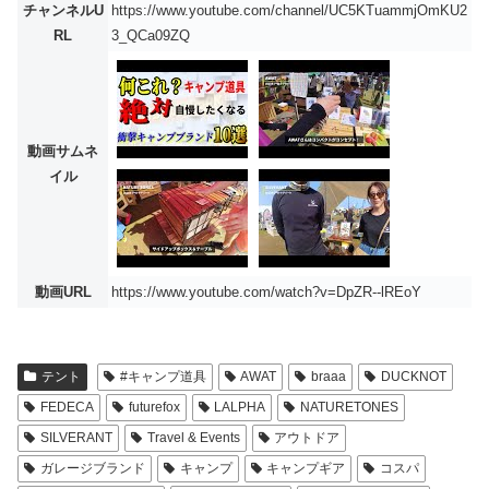
チャンネルU
https://www.youtube.com/channel/UC5KTuammjOmKU2
RL
3_QCa09ZQ
動画サムネ
イル
動画URL
https://www.youtube.com/watch?v=DpZR--lREoY
テント
#キャンプ道具
AWAT
braaa
DUCKNOT
FEDECA
futurefox
LALPHA
NATURETONES
SILVERANT
Travel & Events
アウトドア
ガレージブランド
キャンプ
キャンプギア
コスパ