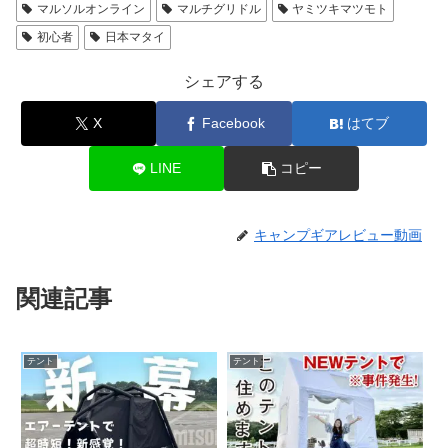
マルソルオンライン
マルチグリドル
ヤミツキマツモト
初心者
日本マタイ
シェアする
X
Facebook
はてブ
LINE
コピー
キャンプギアレビュー動画
関連記事
テント
テント