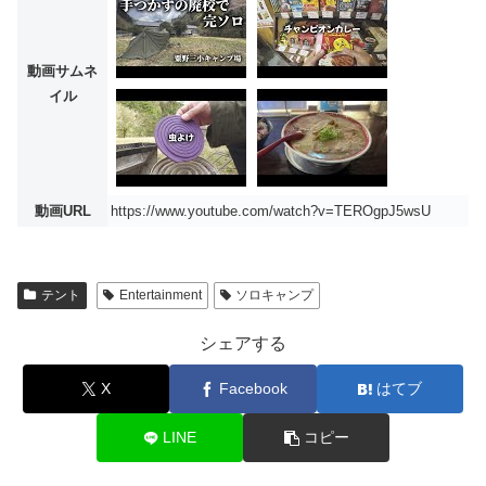
動画サムネ
イル
動画URL
https://www.youtube.com/watch?v=TEROgpJ5wsU
テント
Entertainment
ソロキャンプ
シェアする
X
Facebook
はてブ
LINE
コピー