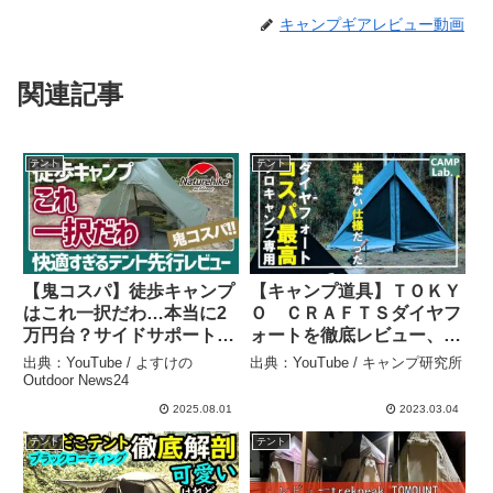
キャンプギアレビュー動画
関連記事
テント
テント
【鬼コスパ】徒歩キャンプ
【キャンプ道具】ＴＯＫＹ
はこれ一択だわ…本当に2
Ｏ ＣＲＡＦＴＳダイヤフ
万円台？サイドサポートポ
ォートを徹底レビュー、ソ
ールで劇的進化した
ロキャンプ最強テントの１
出典：YouTube / よすけの
出典：YouTube / キャンプ研究所
Naturehike新作テントが快
つだと思います⛺ – キャン
Outdoor News24
適すぎる▼キャンプギア –
プ研究所
2025.08.01
2023.03.04
よすけのOutdoor News24
テント
テント