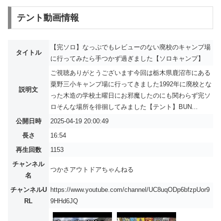
テント動画情報
【完ソロ】なっぷでもレビューのない廃校のキャンプ場
タイトル
に行ってみたら手つかず過ぎました【ソロキャンプ】
ご視聴ありがとうございます今回は栃木県鹿沼市にある
粟野三小キャンプ場に行ってきました1992年に廃校とな
説明文
った木造の学校土曜日にお邪魔したのにも関わらず完ソ
ロそんな場所を徘徊してみました【テント】BUN...
公開日時
2025-04-19 20:00:49
長さ
16:54
再生回数
1153
チャンネル
つかさアウトドアちゃんねる
名
チャンネルU
https://www.youtube.com/channel/UC8uqODp6bfzpUor9
RL
9HHd6JQ