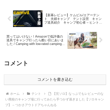
【新幕レビュー】ケムビル/エアーテン
ト 夫婦キャンプ テント設営 キャン
プ道具紹介 キャンプ初心者 – ヒントチ
ャンネル
買ってはいけない！Amazonで低評価の
道具でキャンプ行ったら酷い目にあいま
した / Camping with low-rated camping
gear on Amazon – ありキャン – Arisa
Camp – 女子ソロキャンプ
コメント
コメントを書き込む
ホーム
テント
【完ソロ】なっぷでもレビューのな
い廃校のキャンプ場に行ってみたら手つかず過ぎました【ソロキャン
プ】 – つかさアウトドアちゃんねる