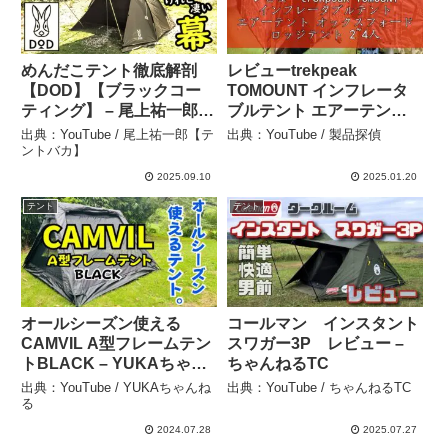
めんだこテント徹底解剖
レビューtrekpeak
【DOD】【ブラックコー
TOMOUNT インフレータ
ティング】 – 尾上祐一郎
ブルテント エアーテント
【テントバカ】
オックスフォード ロッジ
出典：YouTube / 尾上祐一郎【テ
出典：YouTube / 製品探偵
テント 2~4人用 煙突穴付き
ントバカ】
ファミリーテント キャン
2025.09.10
2025.01.20
プテント 組立簡単 アウト
テント
テント
ドア 遮熱 耐 – 製品探偵
オールシーズン使える
コールマン インスタント
CAMVIL A型フレームテン
スワガー3P レビュー –
トBLACK – YUKAちゃん
ちゃんねるTC
ねる
出典：YouTube / YUKAちゃんね
出典：YouTube / ちゃんねるTC
る
2024.07.28
2025.07.27