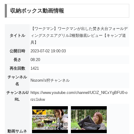
収納ボックス動画情報
【ワークマン】ワークマンが出した焚き火台フォールデ
タイトル
ィングスクエアグリル2種類徹底レビュー【キャンプ道
具】
公開日時
2023-07-02 19:00:03
長さ
08:20
再生回数
1421
チャンネル
Nozomi's狩チャンネル
名
チャンネルU
https://www.youtube.com/channel/UCIZ_NlCxYgBFU0-o
RL
rzc1skw
動画サムネ