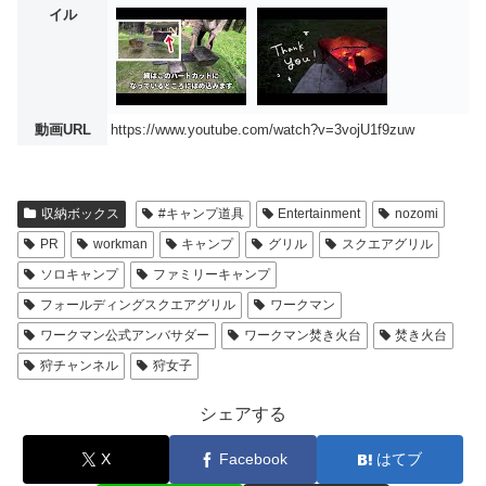
イル
動画URL
https://www.youtube.com/watch?v=3vojU1f9zuw
収納ボックス
#キャンプ道具
Entertainment
nozomi
PR
workman
キャンプ
グリル
スクエアグリル
ソロキャンプ
ファミリーキャンプ
フォールディングスクエアグリル
ワークマン
ワークマン公式アンバサダー
ワークマン焚き火台
焚き火台
狩チャンネル
狩女子
シェアする
X
Facebook
はてブ