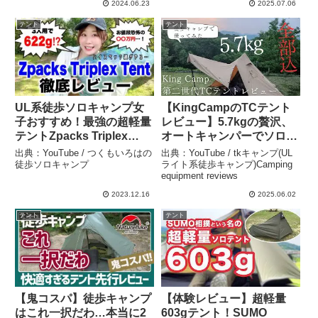
2024.06.23
2025.07.06
テント
テント
UL系徒歩ソロキャンプ女
【KingCampのTCテント
子おすすめ！最強の超軽量
レビュー】5.7kgの贅沢、
テントZpacks Triplex
オートキャンパーでソロキ
Tent徹底レビュー！【ウル
ャンプなら、これでもうい
出典：YouTube / つくもいろはの
出典：YouTube / tkキャンプ(UL
トラライト】 – つくもいろ
いかも！徒歩キャンプ目線
徒歩ソロキャンプ
ライト系徒歩キャンプ)Camping
equipment reviews
はの徒歩ソロキャンプ
でもレビュー！ – tkキャン
プ(ULライト系徒歩キャン
2023.12.16
2025.06.02
プ)Camping equipment
テント
テント
reviews
【鬼コスパ】徒歩キャンプ
【体験レビュー】超軽量
はこれ一択だわ…本当に2
603gテント！SUMO