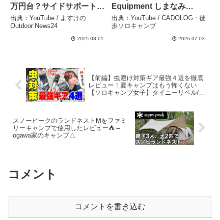
万円台？サイドサポートポ
Equipment しまなみ
ールで劇的進化した
Editionで1泊してみた。 –
出典：YouTube / よすけの
出典：YouTube / CADOLOG・徒
Naturehike新作テントが快
CADOLOG・徒歩ソロキャ
Outdoor News24
歩ソロキャンプ
適すぎる▼キャンプギア –
ンプ
2025.08.01
2026.07.03
よすけのOutdoor News24
【前編】虫避け対策ギア最強４選を徹底
レビュー！夏キャンプはもう怖くない
【ソロキャンプ女子】タイニーリペル/マ
ックスリペル/殺虫ライト/ヒートイット
（HEATIT）/フレックステイルギア/虫避
けランタン – つくもいろはの徒歩ソロキ
スノーピークのランドネストMをファミ
ャンプ
リーキャンプで使用したレビュー⛺️ –
ogawa家のキャンプ△
コメント
コメントを書き込む