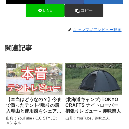
LINE
コピー
キャンプギアレビュー動画
関連記事
テント
テント
【本当はどうなの？】今ま
(北海道キャンプ) TOKYO
で買ったテント4張りの購
CRAFTS ナイトローバー
入理由と使用感をシェアし
初張りレビュー – 趣味楽人
ます – C.C STYLEチャン
出典：YouTube / C.C STYLEチ
出典：YouTube / 趣味楽人
ネル
ャンネル