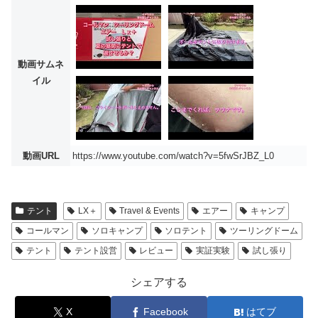
動画サムネ
イル
動画URL
https://www.youtube.com/watch?v=5fwSrJBZ_L0
テント
LX＋
Travel & Events
エアー
キャンプ
コールマン
ソロキャンプ
ソロテント
ツーリングドーム
テント
テント設営
レビュー
実証実験
試し張り
シェアする
X
Facebook
はてブ