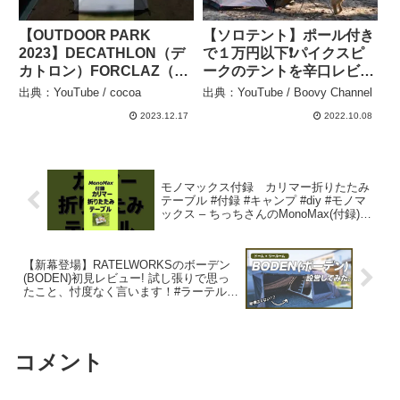
【OUTDOOR PARK
【ソロテント】ポール付き
2023】DECATHLON（デ
で１万円以下❗️パイクスピ
カトロン）FORCLAZ（フ
ークのテントを辛口レビュ
ォルクラ）トレッキング
ー【テントレビュー】 –
出典：YouTube / cocoa
出典：YouTube / Boovy Channel
ドームテント MT900 2人用
Boovy Channel
2023.12.17
2022.10.08
ホワイトエディションの紹
介#short #ショート –
cocoa
モノマックス付録 カリマー折りたたみ
テーブル #付録 #キャンプ #diy #モノマ
ックス – ちっちさんのMonoMax(付録)レ
ビューレビューレビュー
【新幕登場】RATELWORKSのボーデン
(BODEN)初見レビュー! 試し張りで思っ
たこと、忖度なく言います！#ラーテルワ
ークス #ボーデン #新幕 #キャンプ #テン
ト – G-Log【アウトドアch】
コメント