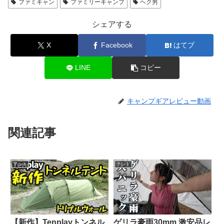
ファミキャン
ファミリーキャンプ
ヘク男
シェアする
X
Facebook
はてブ
LINE
コピー
キャンプギアレビュー動画
関連記事
テント
テント
【新作】Tenplayトンネル
ゲリラ豪雨30mm 激安品レ