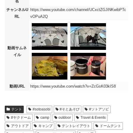
名
チャンネルU
https://www.youtube.com/channel/UCxctZGJiNKwibPTc
RL
vOPuA2Q
動画サムネ
イル
動画URL
https://www.youtube.com/watch?v=ZcGsK03kIS8
テント
#sotoasobi
#そとあそび
#ソトアソビ
#ヤクドーム
camp
outdoor
Travel & Events
アウトドア
キャンプ
テントレイアウト
ドームテント