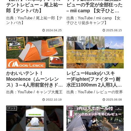
テントレビュー – 尾上祐一
ビューの予定が全部狂った
郎【テントバカ】
– mii camp 【女子ひとり
徒歩キャンプ】
出典：YouTube / 尾上祐一郎【テ
出典：YouTube / mii camp 【女
ントバカ】
子ひとり徒歩キャンプ】
2024.04.25
2025.08.15
テント
テント
かわいいテント！
レビューHusky(ハスキ
Moonlence（ムーンレン
ー)Fighter(ファイター) 耐
ス）3～4人用前室付きドー
水圧11000mm 2人用3人用
ムテント詳細レビュー！
ソロテント ドームテント
出典：YouTube / キャンプ大魔王
出典：YouTube / レビューの世界
YouTube初？ – キャンプ
コンパクト 登山 軽量 防水
2022.10.19
2025.06.08
大魔王
ツーリングテント キャン
プ (グリーン) – レビューの
テント
テント
世界