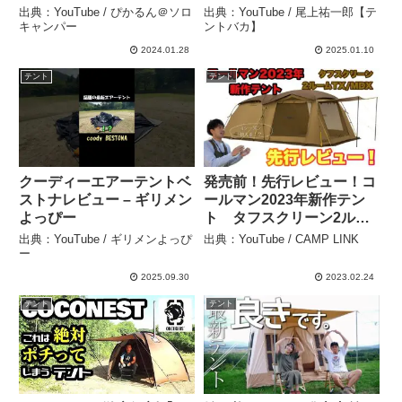
ンゲルコンパクト張ってみ
一郎【テントバカ】
出典：YouTube / ぴかるん＠ソロ
出典：YouTube / 尾上祐一郎【テ
た – ぴかるん＠ソロキャン
キャンパー
ントバカ】
パー
2024.01.28
2025.01.10
テント
テント
クーディーエアーテントベ
発売前！先行レビュー！コ
ストナレビュー – ギリメン
ールマン2023年新作テン
よっぴー
ト タフスクリーン2ルー
ムTX/MDX – CAMP LINK
出典：YouTube / ギリメンよっぴ
出典：YouTube / CAMP LINK
ー
2025.09.30
2023.02.24
テント
テント