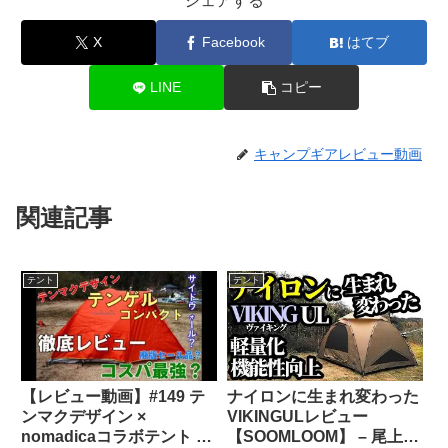
シェアする
X
Facebook
はてブ
LINE
コピー
キャンプギアレビュー動画
関連記事
テント
テント
【レビュー動画】#149 テ
ナイロンに生まれ変わった
ンマクデザイン ×
VIKINGULレビュー
nomadicaコラボテント テ
【SOOMLOOM】 – 尾上祐