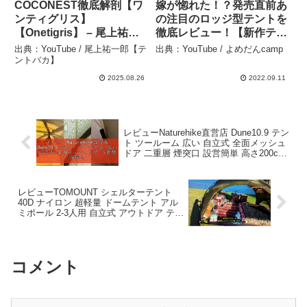
COCONEST徹底解剖【ワ
嫁が惚れた！？発売直前あ
ンティグリス】
の注目のロッジ型テントを
【Onetigris】 – 尾上祐一
徹底レビュー！【新作テン
郎【テントバカ】
ト紹介】【北海道キャン
出典：YouTube / 尾上祐一郎【テ
出典：YouTube / よめだんcamp
プ】【S’more】【ドルチ
ントバカ】
ェロッジ】 – よめだん
2025.08.26
2022.09.11
camp
レビューNaturehike直営店 Dune10.9 テン
ト ツールーム 広い 自立式 全面メッシュ
ドア 二重層 煙突口 設営簡単 高さ200cm
UVカット UPF50+ 防水防風 耐水圧
3000m – 製品探偵
レビューTOMOUNT シェルターテント
40D ナイロン 超軽量 ドームテント アル
ミポール 2-3人用 自立式 アウトドア テン
ト【TPUドア + メッシュドア】煙突穴付
き 多機能 キャノピー 4 – 商品レビュー
コメント