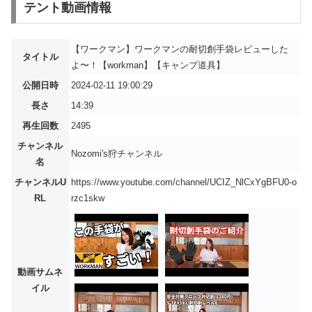
テント動画情報
【ワークマン】ワークマンの耐切創手袋レビューした
タイトル
よ〜！【workman】【キャンプ道具】
公開日時
2024-02-11 19:00:29
長さ
14:39
再生回数
2495
チャンネル
Nozomi's狩チャンネル
名
チャンネルU
https://www.youtube.com/channel/UCIZ_NlCxYgBFU0-o
RL
rzc1skw
動画サムネ
イル