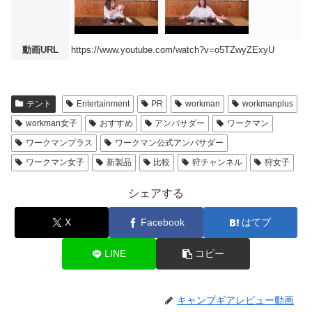
動画URL
https://www.youtube.com/watch?v=o5TZwyZExyU
テント
Entertainment
PR
workman
workmanplus
workman女子
おすすめ
アンバサダー
ワークマン
ワークマンプラス
ワークマン公式アンバサダー
ワークマン女子
新製品
比較
狩チャンネル
狩女子
シェアする
X
Facebook
はてブ
LINE
コピー
キャンプギアレビュー動画