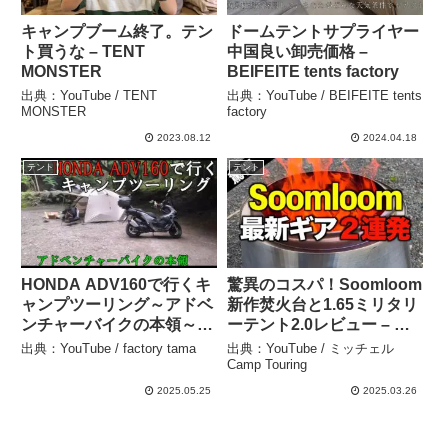
キャンプブーム終了。テン
ドームテントサプライヤー
ト買うな – TENT
中国良い卸売価格 –
MONSTER
BEIFEITE tents factory
出典：YouTube / TENT
出典：YouTube / BEIFEITE tents
MONSTER
factory
2023.08.12
2024.04.18
テント
テント
HONDA ADV160で行くキ
驚異のコスパ！Soomloom
ャンプツーリング～アドベ
新作焚火台と1.65ミリタリ
ンチャーバイクの本領～ –
ーテント2.0レビュー – ミ
factory tama
ッチェル Camp Touring
出典：YouTube / factory tama
出典：YouTube / ミッチェル
Camp Touring
2025.05.25
2025.03.26