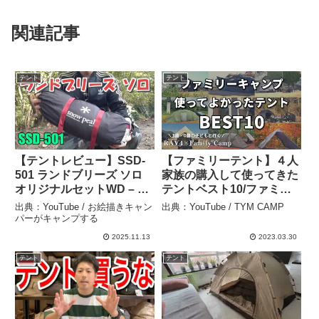
関連記事
テント
テント
【テントレビュー】SSD-
【ファミリーテント】４人
501 ランドブリーズ ソロ
家族の購入して使ってきた
オリジナルセットWD – お
テントベスト10/ファミリ
絵描きキャンパーがキャン
ーキャンプ – TYM CAMP
出典：YouTube / お絵描きキャン
出典：YouTube / TYM CAMP
プする
パーがキャンプする
2025.11.13
2023.03.30
テント
テント