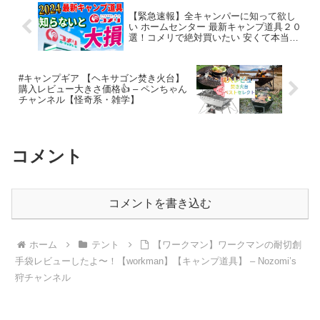
【緊急速報】全キャンパーに知って欲し
い ホームセンター 最新キャンプ道具２０
選！コメリで絶対買いたい 安くて本当に
使えるおすすめギア決定版！
【NaturalSeason 2024新商品体験会】 –
ヤミツキソロキャンプ
#キャンプギア 【ヘキサゴン焚き火台】
購入レビュー大きさ価格👍 – ペンちゃん
チャンネル【怪奇系・雑学】
コメント
コメントを書き込む
ホーム
テント
【ワークマン】ワークマンの耐切創
手袋レビューしたよ〜！【workman】【キャンプ道具】 – Nozomi’s
狩チャンネル