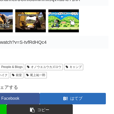
m/watch?v=S-tvfRdHQc4
People & Blogs
オノウエユウカズロウ
キャンプ
ハイク
前室
尾上祐一郎
ェアする
Facebook
はてブ
コピー