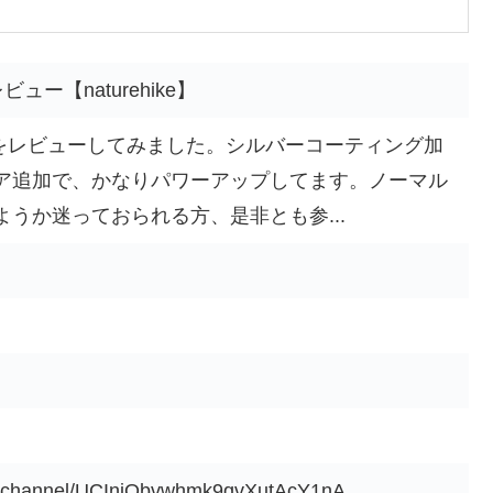
ュー【naturehike】
ードをレビューしてみました。シルバーコーティング加
ドア追加で、かなりパワーアップしてます。ノーマル
うか迷っておられる方、是非とも参...
】
m/channel/UCIniObvwhmk9qvXutAcY1nA