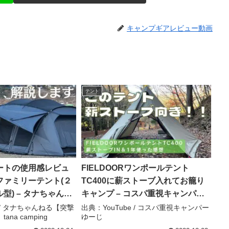
キャンプギアレビュー動画
テント
ートの使用感レビュ
FIELDOORワンポールテント
ファミリーテント(２
TC400に薪ストーブ入れてお籠り
型) – タナちゃんね
キャンプ – コスパ重視キャンパー
パー取材】tana
ゆーじ
e / タナちゃんねる【突撃
出典：YouTube / コスパ重視キャンパー
na camping
ゆーじ