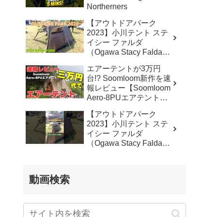
Northerners
【アウトドアパーク
2023】小川テント ステ
イシー ファルダ
（Ogawa Stacy Falda）
2から3人用の紹介 –
エアーテントが3万円
akoakoa
台!? Soomloom新作を速
報レビュー【Soomloom
Aero-8PUエアテント】
– なかしょうCAMP【ソ
【アウトドアパーク
ロキャンプで焚き火とラ
2023】小川テント ステ
ンタン】
イシー ファルダ
（Ogawa Stacy Falda）
2から3人用の紹介
#Short #ショート –
akoakoa
動画検索