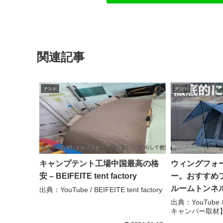
関連記事
テント
テント
キャンプテント工場中国最高の格
ウィングフォ
安 – BEIFEITE tent factory
ー。おすすめ
ルームトンネル
出典：YouTube / BEIFEITE tent factory
る【突撃キャン
出典：YouTub
キャンパー取材】ta
camping