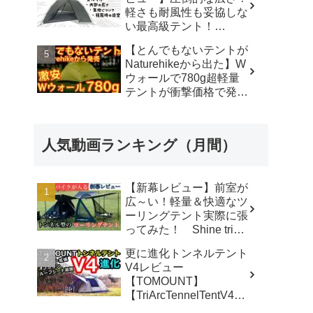
軽さも耐風性も妥協しな
い最高級テント！
#durstongear #durston #
【とんでもないテントが
ダーストン ＃xdome1
Naturehikeから出た】W
#xdome2 #テント -
ウォールで780g超軽量
Yellowknife
テントが衝撃価格で発売
Outdoorshop【イエロー
『Star Traill EXT』徹底
ナイフアウトドアショッ
解説の保存版【ULギ
プ】
ア】【キャンプ道具】
人気動画ランキング（月間）
【アウトドア】#855 -
Hurricane Camp / ハリケ
ーンキャンプ
【新幕レビュー】前室が
広～い！軽量＆快適なツ
ーリングテント実際に張
ってみた！ Shine trip
TUNNEL TENT 05 - latte
更に進化トンネルテント
な気分
V4レビュー
【TOMOUNT】
【TriArcTennelTentV4】
- 尾上祐一郎【テントバ