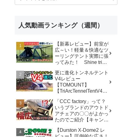
人気動画ランキング（週間）
【新幕レビュー】前室が
広～い！軽量＆快適なツ
ーリングテント実際に張
ってみた！ Shine trip
TUNNEL TENT 05 - latte
更に進化トンネルテント
な気分
V4レビュー
【TOMOUNT】
【TriArcTennelTentV4】
- 尾上祐一郎【テントバ
「CCC factory」って？
カ】
いうブランドのアウトド
アチェアの〇〇がよかっ
たのでご紹介【キャンプ
用品】 - さざなみキャン
【Durston X-Dome2 レ
プ
ビュー】圧倒的な広さ！