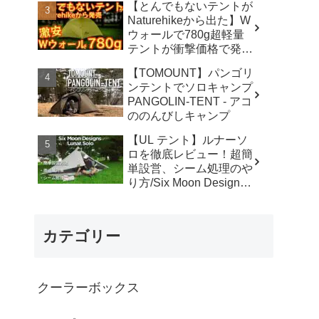
【とんでもないテントが
カ】
Naturehikeから出た】W
ウォールで780g超軽量
テントが衝撃価格で発売
『Star Traill EXT』徹底
【TOMOUNT】パンゴリ
解説の保存版【ULギ
ンテントでソロキャンプ
ア】【キャンプ道具】
PANGOLIN-TENT - アコ
【アウトドア】#855 -
ののんびしキャンプ
Hurricane Camp / ハリケ
ーンキャンプ
【UL テント】ルナーソ
ロを徹底レビュー！超簡
単設営、シーム処理のや
り方/Six Moon Designs
Lunar Solo - RIKU徒歩キ
ャンプ
カテゴリー
クーラーボックス