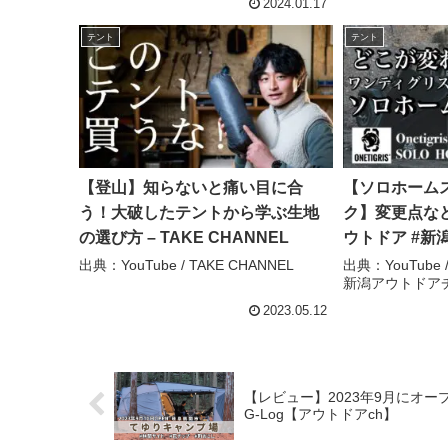
2024.01.17
テント
テント
【登山】知らないと痛い目に合
【ソロホーム
う！大破したテントから学ぶ生地
ク】変更点な
の選び方 – TAKE CHANNEL
ウトドア #新
グリス #ソロホームステッド –
出典：YouTube / TAKE CHANNEL
出典：YouTube 
新潟アウトドア
FOURTEEN
アチャンネル
2023.05.12
【レビュー】2023年9月にオー
G-Log【アウトドアch】