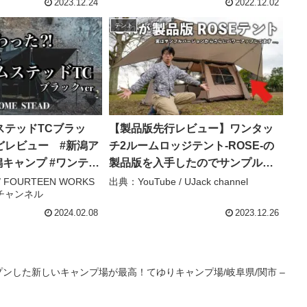
2023.12.24
2022.12.02
テント
ステッドTCブラッ
【製品版先行レビュー】ワンタッ
どレビュー #新潟ア
チ2ルームロッジテント-ROSE-の
潟キャンプ #ワンティ
製品版を入手したのでサンプル版
との違いをご紹介します – UJack
/ FOURTEEN WORKS
出典：YouTube / UJack channel
チャンネル
 WORKS新潟アウトド
channel
2024.02.08
2023.12.26
プンした新しいキャンプ場が最高！てゆりキャンプ場/岐阜県/関市 –