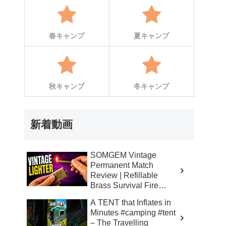
春キャンプ
夏キャンプ
秋キャンプ
冬キャンプ
新着動画
SOMGEM Vintage
Permanent Match
Review | Refillable
Brass Survival Fire
Starter – Skinner’s 100%
A TENT that Inflates in
Honest Reviews
Minutes #camping #tent
– The Travelling