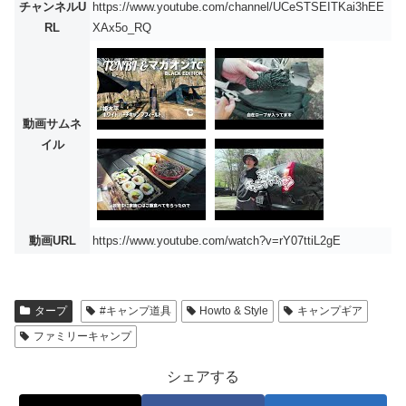
チャンネルU
https://www.youtube.com/channel/UCeSTSEITKai3hEE
RL
XAx5o_RQ
動画サムネ
イル
動画URL
https://www.youtube.com/watch?v=rY07ttiL2gE
タープ
#キャンプ道具
Howto & Style
キャンプギア
ファミリーキャンプ
シェアする