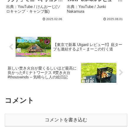
ープ ｜フルセット揃った
Junki Nakamura
出典：YouTube / けんおーじ(ソ
出典：YouTube / Junki
初心者にオススメのタープ
ロキャンプ・キャンプ飯)
Nakamura
– けんおーじ(ソロキャン
2025.02.06
2025.08.01
プ・キャンプ飯)
【東京で新幕 Utgard レビュー‼️】庇ター
プも連結するよ‼️ – まーこの行く道
新しい焚き火台が愛くるしいほど最高に
良かった#ミナトワークス #焚き火台
#thouswinds – 気晴らし人の絵日記
コメント
コメントを書き込む