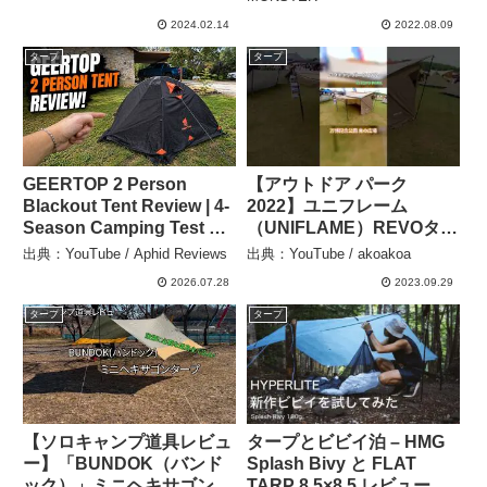
AIR SECONDS 5.2
2024.02.14
2022.08.09
FRESH&BLACKの紹介 –
タープ
タープ
cocoa
GEERTOP 2 Person
【アウトドア パーク
Blackout Tent Review | 4-
2022】ユニフレーム
Season Camping Test –
（UNIFLAME）REVOター
Aphid Reviews
プ ソロ（solo）TANの紹
出典：YouTube / Aphid Reviews
出典：YouTube / akoakoa
介 #shorts #ショート #レ
2026.07.28
2023.09.29
ビュー #紹介 #インテック
ス大阪 – akoakoa
タープ
タープ
【ソロキャンプ道具レビュ
タープとビビイ泊 – HMG
ー】「BUNDOK（バンド
Splash Bivy と FLAT
ック）」ミニヘキサゴンタ
TARP 8.5×8.5 レビュー –