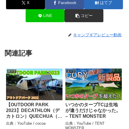
X
Facebook
はてブ
LINE
コピー
キャンプギアレビュー動画
関連記事
タープ
タープ
【OUTDOOR PARK
いつかのタープTCは生地
2023】DECATHLON（デ
が違うだけじゃなかった。
カトロン）QUECHUA（ケ
– TENT MONSTER
シュア）キャンプ ファミ
出典：YouTube / cocoa
出典：YouTube / TENT
リーテント エアーテント
MONSTER