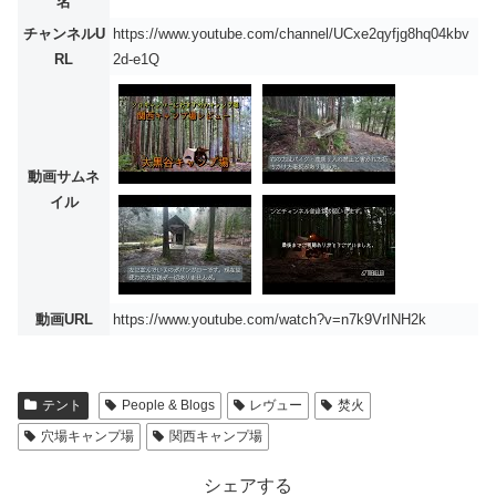
名
チャンネルU
https://www.youtube.com/channel/UCxe2qyfjg8hq04kbv
RL
2d-e1Q
動画サムネ
イル
動画URL
https://www.youtube.com/watch?v=n7k9VrINH2k
テント
People & Blogs
レヴュー
焚火
穴場キャンプ場
関西キャンプ場
シェアする