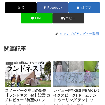
X
Facebook
はてブ
LINE
コピー
キャンプギアレビュー動画
関連記事
テント
テント
スノーピーク注目の新作
レビューPYKES PEAK (パ
【ランドネストM】設営 ガ
イクスピーク) ドームテン
チレビュー / 待望のエント
ト ツーリング テント ソロ
リーモデルはどうなの？ –
1人用 2～3人用 TOURING