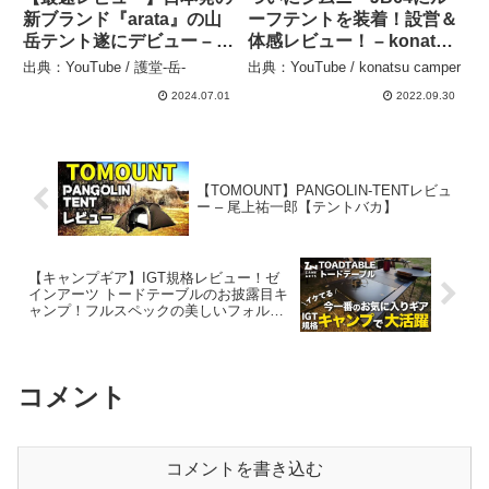
新ブランド『arata』の山
ーフテントを装着！設営＆
岳テント遂にデビュー – 護
体感レビュー！ – konatsu
堂-岳-
camper
出典：YouTube / 護堂-岳-
出典：YouTube / konatsu camper
2024.07.01
2022.09.30
【TOMOUNT】PANGOLIN-TENTレビュ
ー – 尾上祐一郎【テントバカ】
【キャンプギア】IGT規格レビュー！ゼ
インアーツ トードテーブルのお披露目キ
ャンプ！フルスペックの美しいフォル
ム、佐世保バーガーも美味しく調理でき
ました – ノビトノアソビ
コメント
コメントを書き込む