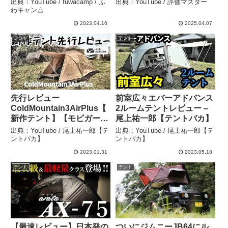
出典：YouTube / fuwacamp / ふ
出典：YouTube / 評価マスター
fuwacamp / ふわキャン△
DOME 5色 軽量 コンパク
わキャン△
ト キャンプ テント バイク
2023.04.16
2025.04.07
積載 (OFFW – 評価マスタ
テント
テント
ー
先行レビュー
前室広々エバーアドバンス
ColdMountain3AirPlus【
2ルームテントレビュー –
新作テント】【モビガーデ
尾上祐一郎【テントバカ】
ン】 – 尾上祐一郎【テント
出典：YouTube / 尾上祐一郎【テ
出典：YouTube / 尾上祐一郎【テ
バカ】
ントバカ】
ントバカ】
2023.01.31
2023.05.18
テント
テント
【最速レビュー】日本発の
ついにジムニーJB64にル