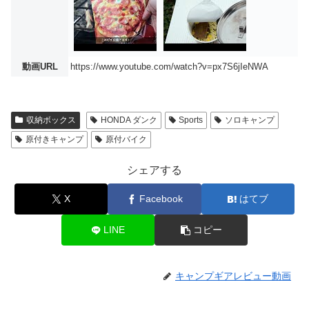
動画URL
https://www.youtube.com/watch?v=px7S6jIeNWA
収納ボックス
HONDA ダンク
Sports
ソロキャンプ
原付きキャンプ
原付バイク
シェアする
X
Facebook
はてブ
LINE
コピー
キャンプギアレビュー動画