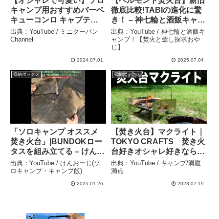
【オシャレで可愛い】ソロ
【ベルモント焚火台】新旧
キャンプ用おすすめバーベ
徹底比較!TABIの進化に驚
キューコンロ キャプテン
き！ – 神七輪と酒飯キャン
スタッグ 卓上グリル V型
プ！【焚火と癒し探求おや
出典：YouTube / ミニクーパン
出典：YouTube / 神七輪と酒飯キ
焚き火台 – ミニクーパン
じ】
Channel
ャンプ！【焚火と癒し探求おや
じ】
Channel
2024.07.01
2025.07.04
収納ボックス
収納ボックス
「ソロキャンプ オススメ
【焚き火台】マクライト｜
焚き火台」|BUNDOKロー
TOKYO CRAFTS 焚き火
タスを組み立てる – けんお
台好きオシャレ好きならこ
ーじ(ソロキャンプ・キャ
れ！ – キャンプ/満腹満点
出典：YouTube / けんおーじ(ソ
出典：YouTube / キャンプ/満腹
ンプ飯)
ロキャンプ・キャンプ飯)
満点
2025.01.26
2023.07.19