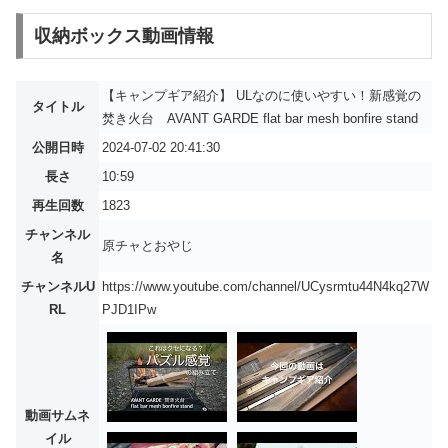
収納ボックス動画情報
【キャンプギア紹介】 ULなのに使いやすい！新感覚の
タイトル
焚き火台 AVANT GARDE flat bar mesh bonfire stand
公開日時
2024-07-02 20:41:30
長さ
10:59
再生回数
1823
チャンネル
原チャとおやじ
名
チャンネルU
https://www.youtube.com/channel/UCysrmtu44N4kq27W
RL
PJD1IPw
動画サムネ
イル