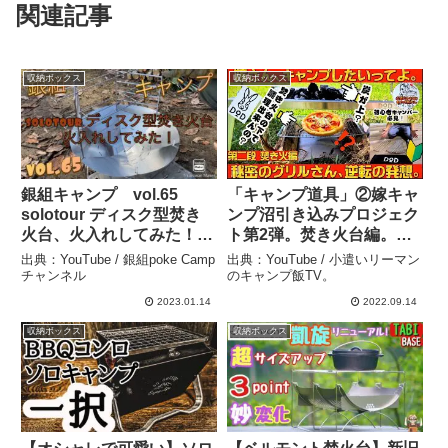
関連記事
収納ボックス
収納ボックス
銀組キャンプ vol.65
「キャンプ道具」②嫁キャ
solotour ディスク型焚き
ンプ沼引き込みプロジェク
火台、火入れしてみた！ –
ト第2弾。焚き火台編。
銀組poke Campチャンネ
「DOD秘密のグリルさん
出典：YouTube / 銀組poke Camp
出典：YouTube / 小遣いリーマン
ル
使ってみた。」 – 小遣いリ
チャンネル
のキャンプ飯TV。
ーマンのキャンプ飯TV。
2023.01.14
2022.09.14
収納ボックス
収納ボックス