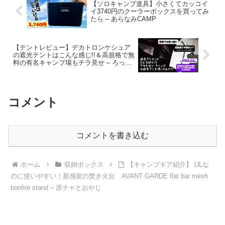
【ソロキャンプ道具】小さくてカッコイ
イ3740円のクーラーボックスを買ってみ
たら – あらなみCAMP
【テントレビュー】デカトロンケシュア
の遮光テントはこんな感じ!!＆高規格で無
料の有名キャンプ場もチラ見せ – ろっさ
きゃんぷ!!
コメント
コメントを書き込む
ホーム
収納ボックス
【キャンプギア紹介】 ULな
のに使いやすい！新感覚の焚き火台 AVANT GARDE flat bar mesh
bonfire stand – 原チャとおやじ