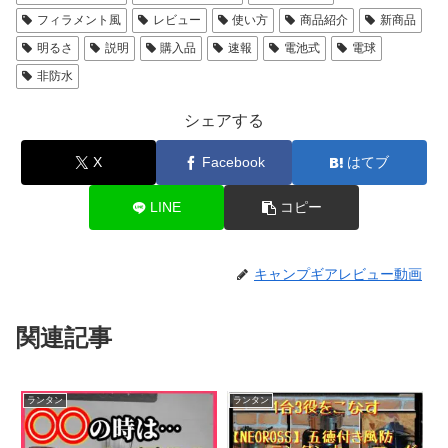
フィラメント風
レビュー
使い方
商品紹介
新商品
明るさ
説明
購入品
速報
電池式
電球
非防水
シェアする
X
Facebook
はてブ
LINE
コピー
キャンプギアレビュー動画
関連記事
ランタン
ランタン