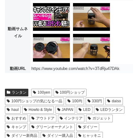
動画サムネ
イル
動画URL
https://www.youtube.com/watch?v=3TdRju47DAk
ランタン
100yen
100円ショップ
100円ショップの気になる一品
100均
330円
daiso
haul
Howto & Style
JAPAN
LED
LEDランタン
おすすめ
アウトドア
インテリア
ガジェット
キャンプ
グリーンオーナメント
ダイソー
ダイソー新商品
ダイソー購入品
ヒャッキニ