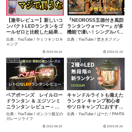
【激辛レビュー】新しいコ
『NEOROSS五徳付き風防
ンパクトLEDランタンをゴ
ランタンウォーマー』が多
ールゼロと比較した結果…
機能で凄い！シングルバー
– ヤミツキソロキャンプ
ナーとオイルランタンとア
出典：YouTube / ヤミツキソロキ
出典：YouTube / 焚き火ファン
ルコールストーブで使用感
ャンプ
を徹底検証 【キャンプギ
2022.04.24
2024.01.19
ア紹介】【商品レビュー】
ランタン
ランタン
– 焚き火ファン
ベアボーンズ レイルロー
キャンドルライトも備えた
ドランタン ＆ エジソンミ
ランタン キャンプ初心者
ニランタン レビュー – ポ
やソロキャンプにおすすめ
ンコツ親父のガレージライ
のキャンプ道具 新商品
出典：YouTube / ポンコツ親父の
出典：YouTube / ぱーた / PAHTA
フ
EENOUR LEDランタン
ガレージライフ
SB6620の紹介 – ぱーた /
2022.08.20
2023.05.24
PAHTA