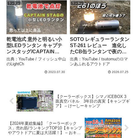
ランタン
ランタン
乾電池式 意外と明るい小
SOTO レギュラーランタン
型LEDランタン キャプテ
ST-261 レビュー 進化し
ンスタッグ/CAPTAIN
たCB缶ランタンで夜のキ
STAG NEWグロリア アル
ャンプを楽しむ – tsutomu
出典：YouTube / フィッシュ中山
出典：YouTube / tsutomuのロマ
ミLEDランタン&ライト 商
のロマンあふれるアウトド
のLightCh
ンあふれるアウトドア
品レビュー – フィッシュ中
ア
2023.07.30
2026.07.25
山のLightCh
【クーラーボックス】シマノICEBOX 3
面真空パネル 3年目の真実【キャンプギ
ア】 – けーしーキャンプ
【2024年夏総集編】「クーラーボック
ス」売れ筋/ランキングTOP10【キャンプ
やアウトドアに夏は大活躍！】 – おキャ
ンプGO!GO!!