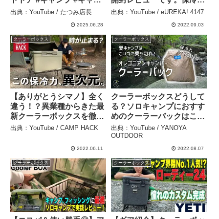
プ飯 #bbq #海 #山 #川 #釣
の比較をした結果・・・。
出典：YouTube / たつみ店長
出典：YouTube / eUREKA! 4147
り #便利 #商品紹介 #レビ
– eUREKA! 4147
2025.06.28
2022.09.03
ュー #キャンプギア #夏 –
たつみ店長
クーラーボックス
クーラーボックス
【ありがとうシマノ】全く
クーラーボックスどうして
違う！？異業種からきた最
る？ソロキャンプにおすす
新クーラーボックスを徹底
めのクーラーバックはこれ
レビュー【切断あり】 –
だ！ – YANOYA
出典：YouTube / CAMP HACK
出典：YouTube / YANOYA
CAMP HACK
OUTDOOR
OUTDOOR
2022.06.11
2022.08.07
クーラーボックス
クーラーボックス