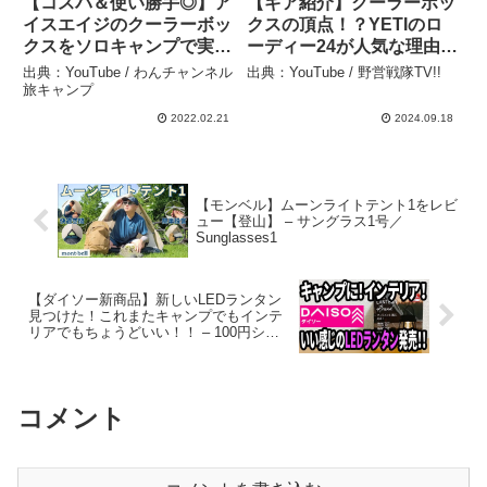
【コスパ＆使い勝手◎】ア
【ギア紹介】クーラーボッ
イスエイジのクーラーボッ
クスの頂点！？YETIのロ
クスをソロキャンプで実践
ーディー24が人気な理由が
レビュー！【イエティと比
わかる！！ – 野営戦隊TV!!
出典：YouTube / わんチャンネル
出典：YouTube / 野営戦隊TV!!
較】 – わんチャンネル旅キ
旅キャンプ
ャンプ
2022.02.21
2024.09.18
【モンベル】ムーンライトテント1をレビ
ュー【登山】 – サングラス1号／
Sunglasses1
【ダイソー新商品】新しいLEDランタン
見つけた！これまたキャンプでもインテ
リアでもちょうどいい！！ – 100円ショ
ップの気になる一品（ヒャッキニ）
コメント