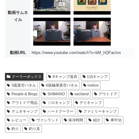
動画サムネ
イル
動画URL
https://www.youtube.com/watch?v=bM_hQFacIxs
クーラーボックス
#キャンプ道具
1泊キャンプ
3面真空パネル
6面極厚真空パネル
icebox
People & Blogs
SHIMANO
vaciland
アウトドア
アウトドア用品
ソロキャンプ
デイキャンプ
デュオキャンプ
ハードクーラー
ファミリーキャンプ
レビュー
ヴァシランド
保冷時間
紹介
車中泊
釣り
釣り具