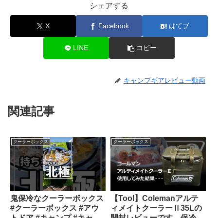
シェアする
X
Facebook
はてブ
LINE
コピー
キャンプギアレビュー動画
関連記事
クーラーボックス
クーラーボックス
鬼保冷なクーラーボックス
【Tool】Colemanアルテ
#クーラーボックス #アウ
ィメイトクーラーⅡ35Lの
トドア #キャンプ #キャン
開封レビューです。保冷力