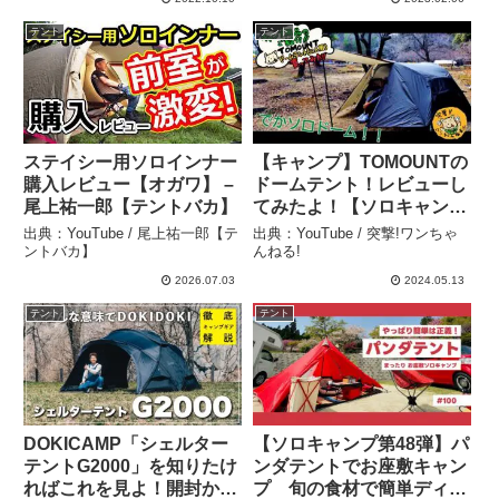
Life【テルズライフ】-アウ
テント
テント
トドアチャンネル
ステイシー用ソロインナー
【キャンプ】TOMOUNTの
購入レビュー【オガワ】 –
ドームテント！レビューし
尾上祐一郎【テントバカ】
てみたよ！【ソロキャン
プ】 #キャンプギア
出典：YouTube / 尾上祐一郎【テ
出典：YouTube / 突撃!ワンちゃ
#TOMOUNT #BUNDOK
ントバカ】
んねる!
– 突撃!ワンちゃんねる!
2026.07.03
2024.05.13
テント
テント
DOKICAMP「シェルター
【ソロキャンプ第48弾】パ
テントG2000」を知りたけ
ンダテントでお座敷キャン
ればこれを見よ！開封から
プ 旬の食材で簡単ディナ