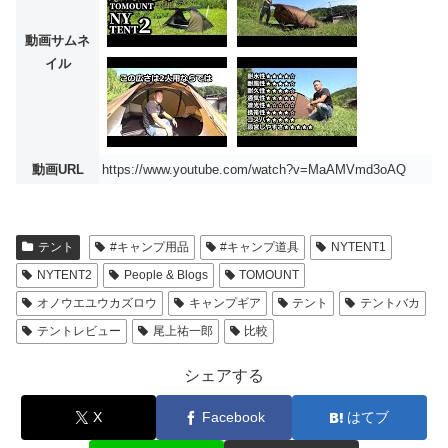
動画サムネ
イル
動画URL
https://www.youtube.com/watch?v=MaAMVmd3oAQ
テント
#キャンプ用品
#キャンプ道具
NYTENT1
NYTENT2
People & Blogs
TOMOUNT
オノウエユウカズロウ
キャンプギア
テント
テントバカ
テントレビュー
尾上祐一郎
比較
シェアする
X
Facebook
はてブ