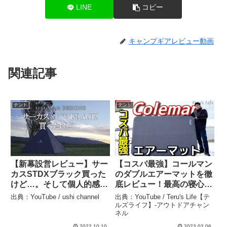
LINE
コピー
キャンプギアレビュー動画
関連記事
テント
テント
【新幕設営レビュー】サー
【コスパ最強】コールマン
カスSTDXブラック買った
のダブルエアーマットを徹
けど…。そして個人的感想
底レビュー！最高の寝心地
– ushi channel
で快眠確定！#coleman #
出典：YouTube / ushi channel
出典：YouTube / Teru's Life【テ
インフレーターマット #キ
ルズライフ】-アウトドアチャン
ネル
ャンプ #キャンプギア #車
中泊 #自動膨張 – Teru’s
2022.10.10
2023.02.06