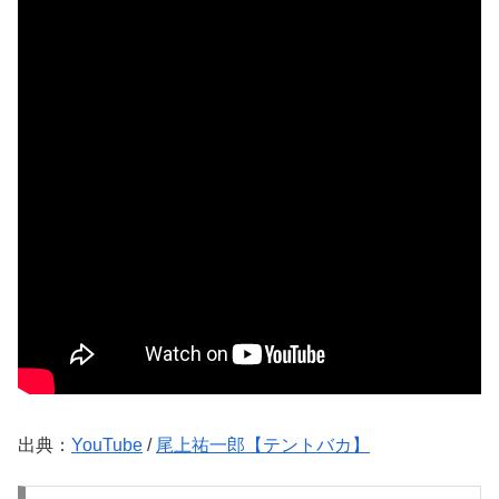
出典：
YouTube
/
尾上祐一郎【テントバカ】