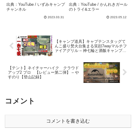
設営まで徹底レビュー！ –
ー カフェ開店情報も【か
出典：YouTube / いずみキャンプ
出典：YouTube / かんれきガール
いずみキャンプチャンネル
んれきガールのトライ& エ
チャンネル
のトライ&エラー
ラー#100】 – かんれきガ
2023.03.31
2023.05.12
ールのトライ&エラー
【キャンプ道具】キャプテンスタッグて
んこ盛り焚火台集まる笑顔7wayマルチフ
ァイアグリル – 神七輪と酒飯キャンプ！
【焚火と癒し探求おやじ】
【テント】ネイチャーハイク クラウド
アップ2 プロ 【レビュー第二弾】 – や
すのり【登山記録】
コメント
コメントを書き込む