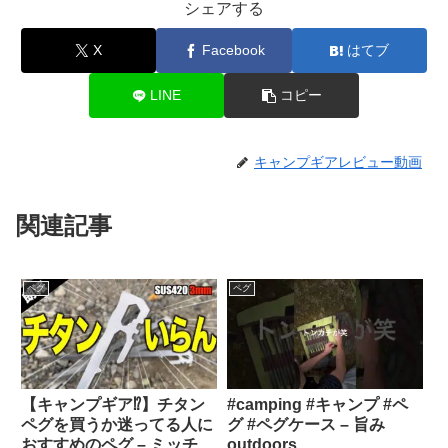
シェアする
X
Facebook
はてブ
LINE
コピー
キャンプギアレビュー動画
関連記事
ペグ
ペグ
【キャンプギア⁉️】チタン
#camping #キャンプ #ペ
ペグを買うか迷ってる人に
グ #ペグケース – 旨み
おすすめのペグ – ミッチェ
outdoors