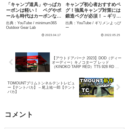
「キャンプ道具」やっぱカ
キャンプ初心者おすすめペ
ーボンは軽い！ ペグやポ
グ！強風キャンプ対策には
ールも時代はカーボンなの
鍛造ペグが必須！ – ギリメ
か！？「ULキャンプ」
ンよっぴー
出典：YouTube / minimum365
出典：YouTube / ギリメンよっぴ
「ソロキャンプ」 でも
Outdoor Gear Lab
ー
「アウトドアギア」は軽い
2023.04.17
2022.05.25
方が持ち運び楽 –
minimum365 Outdoor
Gear Lab
【アウトドアパーク 2023】DOD（ディー
オーディー）キノコタープ レッド
（KINOKO TARP RED）TT5 928 RD 自
立式ワンタッチタープの紹介 #Short #シ
ョート – akoakoa
TOMOUNTブリムトンネルテントレビュ
ー【テントバカ】 – 尾上祐一郎【テント
バカ】
コメント