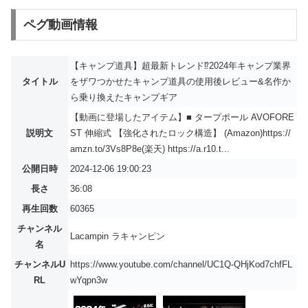
ペグ動画情報
【キャンプ道具】超最新トレンド⁉️2024年キャンプ業界
タイトル
をザワつかせたキャンプ道具の使用後レビュー&名作か
ら乗り換えたキャンプギア
【動画に登場したアイテム】■ タープポール AVOFORE
説明文
ST 伸縮式 【強化されたロック構造】 (Amazon)https://
amzn.to/3Vs8P8e(楽天) https://a.r10.t...
公開日時
2024-12-06 19:00:23
長さ
36:08
再生回数
60365
チャンネル
Lacampin ラキャンピン
名
チャンネルU
https://www.youtube.com/channel/UC1Q-QHjKod7chfFL
RL
wYqpn3w