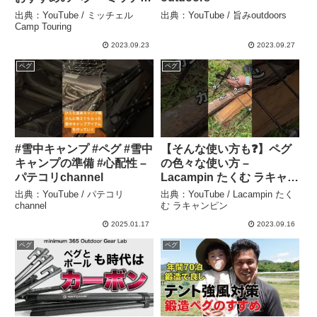
ル Camp Touring
出典：YouTube / ミッチェル
出典：YouTube / 旨みoutdoors
Camp Touring
2023.09.23
2023.09.27
ペグ
ペグ
#雪中キャンプ #ペグ #雪中
【そんな使い方も❓】ペグ
キャンプの準備 #心配性 –
の色々な使い方 –
パテコリchannel
Lacampin たくむ ラキャン
ピン
出典：YouTube / パテコリ
出典：YouTube / Lacampin たく
channel
む ラキャンピン
2025.01.17
2023.09.16
ペグ
ペグ