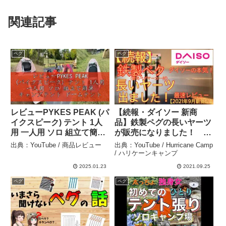
関連記事
ペグ
ペグ
レビューPYKES PEAK (パ
【続報・ダイソー 新商
イクスピーク) テント 1人
品】鉄製ペグの長いヤーツ
用 一人用 ソロ 組立て簡単
が販売になりました！ こ
キャンプテント ドームテ
れはかなり使えそうで
出典：YouTube / 商品レビュー
出典：YouTube / Hurricane Camp
ント シルバーコーティン
す！ 最速でレビューしま
/ ハリケーンキャンプ
グ ペグ・ロープ・キャリ
す！【キャンプ道具】【ペ
2025.01.23
2021.09.25
ーバッグ付き APRIBEIGE
グ】【100均アウトドア】
ペグ
ペグ
– 商品レビュー
#98 – Hurricane Camp /
ハリケーンキャンプ