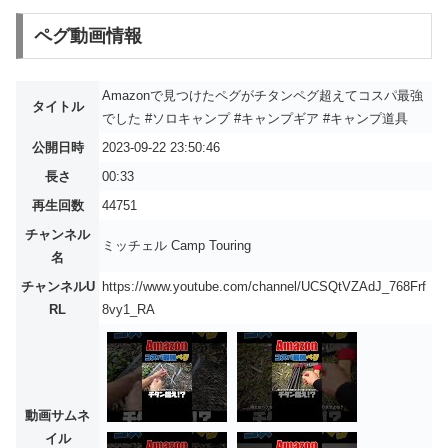
ペグ動画情報
Amazonで見つけたペグがチタンペグ超えてコスパ最強
タイトル
でした #ソロキャンプ #キャンプギア #キャンプ道具
公開日時
2023-09-22 23:50:46
長さ
00:33
再生回数
44751
チャンネル
ミッチェル Camp Touring
名
チャンネルU
https://www.youtube.com/channel/UCSQtVZAdJ_768Frf
RL
8vy1_RA
動画サムネ
イル