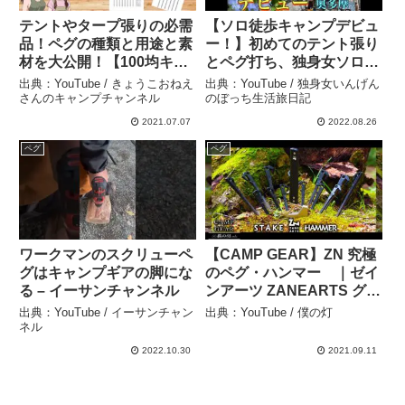
テントやタープ張りの必需
【ソロ徒歩キャンプデビュ
品！ペグの種類と用途と素
ー！】初めてのテント張り
材を大公開！【100均キャ
とペグ打ち、独身女ソロで
ンプ道具】 – きょうこおね
キャンプ場デビュー！ 奥
出典：YouTube / きょうこおねえ
出典：YouTube / 独身女いんげん
えさんのキャンプチャンネ
多摩氷川キャンプ場 – 独身
さんのキャンプチャンネル
のぼっち生活旅日記
ル
女いんげんのぼっち生活旅
2021.07.07
2022.08.26
日記
ペグ
ペグ
ワークマンのスクリューペ
【CAMP GEAR】ZN 究極
グはキャンプギアの脚にな
のペグ・ハンマー ｜ゼイ
る – イーサンチャンネル
ンアーツ ZANEARTS グラ
ートハンマー グラートス
出典：YouTube / イーサンチャン
出典：YouTube / 僕の灯
テイク Yペグ Vペグ
ネル
GRARTHAMMER GRART
2022.10.30
2021.09.11
STAKE ペグハンマー – 僕
の灯