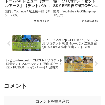
ドーム240レビュー【ホー
強！ ソロ用テントセット
ルアース】【テントバカ】
SKY EYE 自立式TCテント
– 尾上祐一郎【テントバ
と専用フライシート –
出典：YouTube / 尾上祐一郎【テ
出典：YouTube / GOGlamping-
カ】
GOGlamping-JP公式
ントバカ】
JP公式
2022.09.13
2023.09.13
レビューGeer Top GEERTOP テント 2人
用 ソロテント 軽量 4シーズン 二重層 耐
水圧5000MM 防水 登山テント スカート
付き 防寒 キャンプ バイク アウトドア ツ
ーリング 冬用 – 商品レビュー
レビューtrekpeak TOMOUNT ソロテント
軽量テント 2ルームテント 登山 40Dナイ
ロン PU3000mm インナー付き 煙突穴付
き コンパクト 組立簡単 徒歩 ハイキング
アウトドア – 製品探偵
コメント
コメントを書き込む