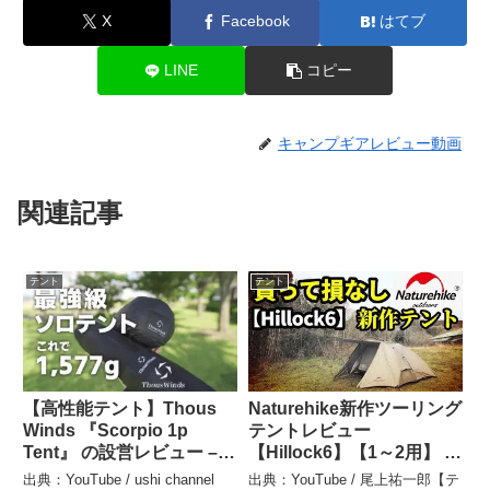
X
Facebook
はてブ
LINE
コピー
キャンプギアレビュー動画
関連記事
テント
テント
【高性能テント】Thous
Naturehike新作ツーリング
Winds 『Scorpio 1p
テントレビュー
Tent』 の設営レビュー –
【Hillock6】【1～2用】 –
ushi channel
尾上祐一郎【テントバカ】
出典：YouTube / ushi channel
出典：YouTube / 尾上祐一郎【テ