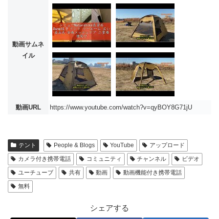
動画サムネ
イル
動画URL
https://www.youtube.com/watch?v=qyBOY8G71jU
テント
People & Blogs
YouTube
アップロード
カメラ付き携帯電話
コミュニティ
チャンネル
ビデオ
ユーチューブ
共有
動画
動画機能付き携帯電話
無料
シェアする