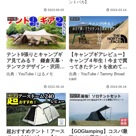
ントバカ】
2023.06.05
2024.03.14
テント
テント
テント9張りとキャンプギ
【キャンプギアレビュー】
ア見てみる？ 鎌倉天幕・
キャンプ４年生！今まで買
テンマクデザイン・沢田・
ってきたテントを改めてギ
ZULUGEAR・[flames] –
アレビュー！ – Tammy
出典：YouTube / はるメモ
出典：YouTube / Tammy Broad
はるメモ
Broad cast
cast
2022.09.16
2024.06.16
テント
テント
超おすすめテント！アース
【GOGlamping】コスパ最