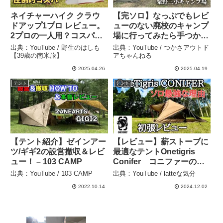
ネイチャーハイク クラウ
【完ソロ】なっぷでもレビ
ドアップ1プロ レビュー。
ューのない廃校のキャンプ
2プロの一人用？コスパ最
場に行ってみたら手つかず
強の軽量自立式テント – 野
過ぎました【ソロキャン
出典：YouTube / 野生のはしも
出典：YouTube / つかさアウトド
生のはしも【39歳の南米
プ】 – つかさアウトドアち
【39歳の南米旅】
アちゃんねる
旅】
ゃんねる
2025.04.26
2025.04.19
テント
テント
【テント紹介】ゼインアー
【レビュー】薪ストーブに
ツ/ギギ2の設営撤収＆レビ
最適なテントOnetigris
ュー！ – 103 CAMP
Conifer コニファーの楽
しみ方 – latteな気分
出典：YouTube / 103 CAMP
出典：YouTube / latteな気分
2022.10.14
2024.12.02