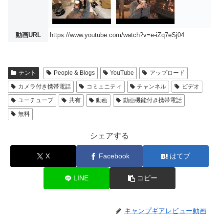
動画URL
https://www.youtube.com/watch?v=e-iZq7eSj04
テント
People & Blogs
YouTube
アップロード
カメラ付き携帯電話
コミュニティ
チャンネル
ビデオ
ユーチューブ
共有
動画
動画機能付き携帯電話
無料
シェアする
X
Facebook
はてブ
LINE
コピー
キャンプギアレビュー動画