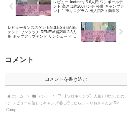
レビューUnafreely 5-6人用 ワンポールテ
ント 高さは約200センチ 軽量 キャンプテ
ント 1.75キログラム 出入口2つ 簡単設営
防水 内料理・焚火可 3-4人用テント
(Dark Gr – プロダクトの鏡
レビュータンスのゲン ENDLESS BASE
テント ワンタッチ RENEW 幅200 2-3人
用 ポップアップテント サンシェード 耐
水 キャンプ アウトドア 43500002(88859)
– 商品レビュー道場
コメント
コメントを書き込む
ホーム
テント
【ソロキャンプ】人気と噂だったの
で..レビューを信じてキャンプ場に行ったら。 – りおきゃんぷ Rio
Camp