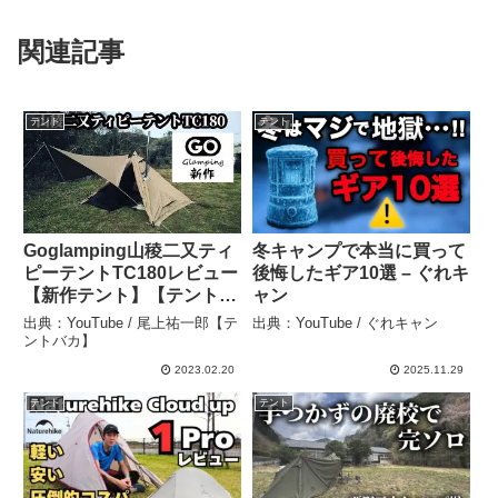
関連記事
テント
テント
Goglamping山稜二又ティ
冬キャンプで本当に買って
ピーテントTC180レビュー
後悔したギア10選 – ぐれキ
【新作テント】【テントバ
ャン
カ】 – 尾上祐一郎【テント
出典：YouTube / 尾上祐一郎【テ
出典：YouTube / ぐれキャン
バカ】
ントバカ】
2023.02.20
2025.11.29
テント
テント