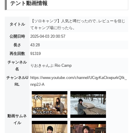
テント動画情報
【ソロキャンプ】人気と噂だったので..レビューを信じ
タイトル
てキャンプ場に行ったら。
公開日時
2025-04-03 20:00:57
長さ
43:28
再生回数
91319
チャンネル
りおきゃんぷ Rio Camp
名
チャンネルU
https://www.youtube.com/channel/UCqyKaCkwpurkQIk_
RL
nnp2J-A
動画サムネ
イル