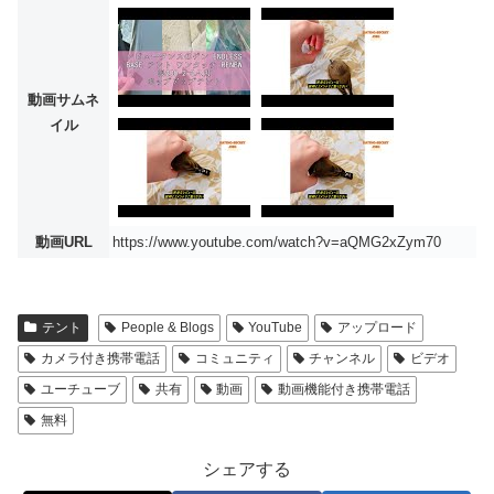
動画サムネ
イル
動画URL
https://www.youtube.com/watch?v=aQMG2xZym70
テント
People & Blogs
YouTube
アップロード
カメラ付き携帯電話
コミュニティ
チャンネル
ビデオ
ユーチューブ
共有
動画
動画機能付き携帯電話
無料
シェアする