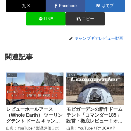
X
Facebook
はてブ
LINE
コピー
キャンプギアレビュー動画
関連記事
テント
テント
レビューホールアース
モビガーデンの新作ドーム
（Whole Earth） ツーリン
テント「コマンダー185」
グテント ドーム キャンプ
設営・徹底レビュー！オプ
EARTH TRIPPER 2.0
ション品は必要!? –
出典：YouTube / 製品評価ラボ
出典：YouTube / RYUCAMP