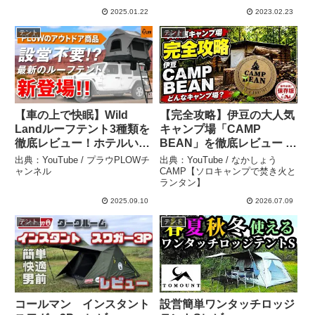
WE2KDA10 21 （サンドベ
RYUCAMP
2025.01.22
2023.02.23
ージュ/ＦＦ） – 製品評価
ラボ
テント
テント
【車の上で快眠】Wild
【完全攻略】伊豆の大人気
Landルーフテント3種類を
キャンプ場「CAMP
徹底レビュー！ホテルいら
BEAN」を徹底レビュー –
ずの“空中泊”体験 – プラウ
なかしょうCAMP【ソロキ
出典：YouTube / プラウPLOWチ
出典：YouTube / なかしょう
PLOWチャンネル
ャンプで焚き火とランタ
ャンネル
CAMP【ソロキャンプで焚き火と
ランタン】
ン】
2025.09.10
2026.07.09
テント
テント
コールマン インスタント
設営簡単ワンタッチロッジ