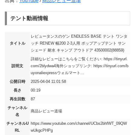
出典：
YouTube
/
商品レビュー道場
テント動画情報
レビュータンスのゲン ENDLESS BASE テント ワンタ
タイトル
ッチ RENEW 幅200 2-3人用 ポップアップテント サン
シェード 耐水 キャンプ アウトドア 43500002(88859)
詳細なレビューはこちらをご覧ください: https://tinyurl.
説明文
com/2blydwa4海外ショップリンク: https://tinyurl.com/b
uyonaliexpressウォルマート...
公開日時
2025-04-04 11:01:58
長さ
00:19
再生回数
87
チャンネル
商品レビュー道場
名
チャンネルU
https://www.youtube.com/channel/UCbs2bhfWT_09QW
RL
wUkgcPHPg