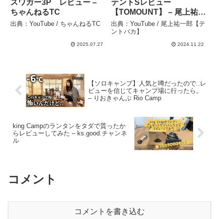
スワガー3P レビュー –
テントSレビュー
ちゃんねるTC
【TOMOUNT】 – 尾上祐一
郎【テントバカ】
出典：YouTube / ちゃんねるTC
出典：YouTube / 尾上祐一郎【テ
ントバカ】
2025.07.27
2024.11.22
【ソロキャンプ】人気と噂だったので..レ
ビューを信じてキャンプ場に行ったら。
– りおきゃんぷ Rio Camp
king Campのランタンをタダで貰ったか
らレビューしてみた – ks.good.チャンネ
ル
コメント
コメントを書き込む