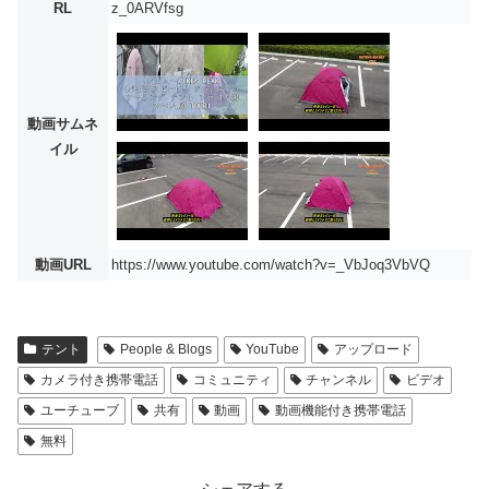
RL
z_0ARVfsg
動画サムネ
イル
動画URL
https://www.youtube.com/watch?v=_VbJoq3VbVQ
テント
People & Blogs
YouTube
アップロード
カメラ付き携帯電話
コミュニティ
チャンネル
ビデオ
ユーチューブ
共有
動画
動画機能付き携帯電話
無料