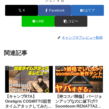
シェアする
X
Facebook
はてブ
LINE
コピー
キャンプギアレビュー動画
関連記事
テント
テント
【キャンプRTA】
【神コスパ降臨】バージョ
Onetigris COSMITTO設営
ンアップなのに値下げ!?
タイムアタックしてみた
Soomloom RENATTA2P