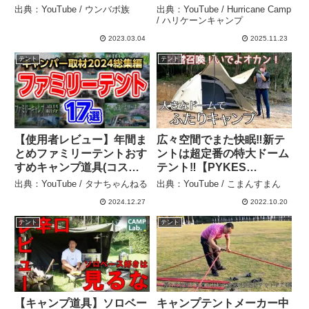
（ついでにレビュー） – ウ
がヤバすぎた…！軽量・広
出典：YouTube / ウンバボ族
出典：YouTube / Hurricane Camp
ンバボ族
い・強いの三拍子そろう最
/ ハリケーンキャンプ
強ハイキングテント徹底レ
2023.03.04
2025.11.23
ビュー【アウトドア】
テント
テント
#918 – Hurricane Camp /
ハリケーンキャンプ
【使用者レビュー】年間ま
広々空間でまた快眠‼新テ
とめファミリーテントおす
ントは超定番の特大ドーム
すめキャンプ道具(コスパ/
テント‼【PYKES
設営簡単/春夏秋冬) – タナ
PEAK】【パーティードー
出典：YouTube / タナちゃんねる
出典：YouTube / こまんすまん
ちゃんねる
ムテント】 – こまんすまん
2024.12.27
2022.10.20
テント
テント
【キャンプ道具】ソロベー
キャンプテントメーカー中