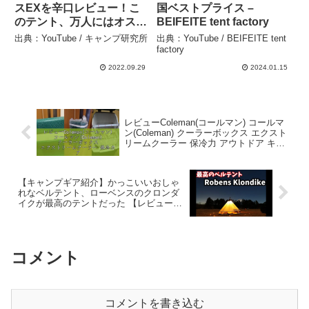
スEXを辛口レビュー！こ
国ベストプライス –
のテント、万人にはオスス
BEIFEITE tent factory
メしません⛺ – キャンプ研
出典：YouTube / キャンプ研究所
出典：YouTube / BEIFEITE tent
究所
factory
2022.09.29
2024.01.15
レビューColeman(コールマン) コールマ
ン(Coleman) クーラーボックス エクスト
リームクーラー 保冷力 アウトドア キャ
ンプ – 商品レビュー道場
【キャンプギア紹介】かっこいいおしゃ
れなベルテント、ローベンスのクロンダ
イクが最高のテントだった 【レビュー】
– TAKAHIRO CAMP
コメント
コメントを書き込む