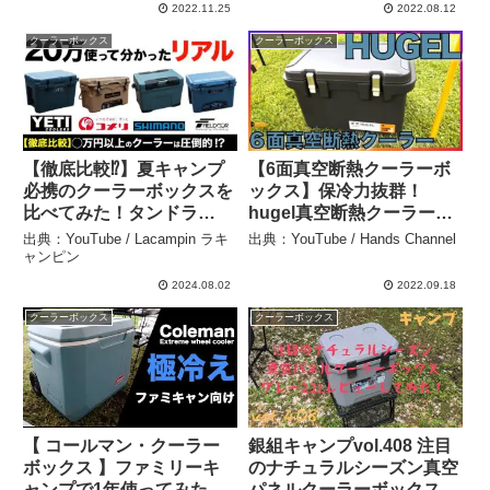
Shiomi
2022.11.25
2022.08.12
クーラーボックス
クーラーボックス
【徹底比較⁉️】夏キャンプ
【6面真空断熱クーラーボ
必携のクーラーボックスを
ックス】保冷力抜群！
比べてみた！タンドラ
hugel真空断熱クーラーボ
(YETIイエティ)vsコメリvs
ックス４０L アイリスオー
出典：YouTube / Lacampin ラキ
出典：YouTube / Hands Channel
ヴァシランド PRO(シマ
ヤマ – Hands Channel
ャンピン
ノ)vsノーザンクーラーボ
2024.08.02
2022.09.18
ックス(FIELDOOR) –
クーラーボックス
クーラーボックス
Lacampin ラキャンピン
【 コールマン・クーラー
銀組キャンプvol.408 注目
ボックス 】ファミリーキ
のナチュラルシーズン真空
ャンプで1年使ってみた感
パネルクーラーボックス、