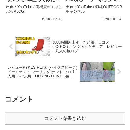
想 / 良い所悪い所 / エクス
グレー22Lレビューしてみ
出典：YouTube / 高橋真樹 / ぷら
出典：YouTube / 銀組OUTDOOR
トリーム・ホイールクーラ
た！ – 銀組OUTDOORチャ
ぷらVLOG
チャンネル
ー 50QT × ロゴス保冷剤 –
ンネル
2022.07.08
2026.06.24
高橋真樹 / ぷらぷらVLOG
3000時間以上座った結果。ロゴス
(LOGOS) キングあぐらチェア レビュー
– 凡人の旅ログ
レビューPYKES PEAK (パイクスピーク)
ドームテント ツーリング テント ソロ 1
人用 2～3人用 TOURING DOME 5色 軽
量 コンパクト キャンプ テント バイク積
載 (OFFW – 評価マスター
コメント
コメントを書き込む