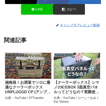
LINE
コピー
キャンプギアレビュー動画
関連記事
クーラーボックス
クーラーボックス
湘南発！お洒落でソロに最
【クーラーボックス】シマ
適なクーラーボックス
ノのICEBOX 3面真空パネ
UNPLUGGD CP (アンプラ
ルってどうなの？実際使っ
グトキャンプ)CHILL 15QT
てみた感想【キャンプギ
出典：YouTube / 67Traveler
出典：YouTube / けーしーおみ /
レビュー – 67Traveler
ア】 – けーしーおみ / Kei
Kei Shiomi