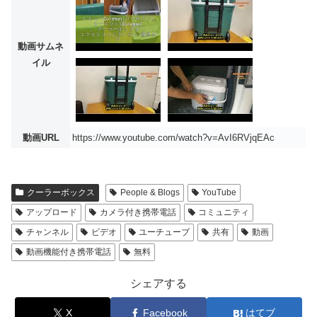
動画サムネ
イル
動画URL
https://www.youtube.com/watch?v=AvI6RVjqEAc
クーラーボックス
People & Blogs
YouTube
アップロード
カメラ付き携帯電話
コミュニティ
チャンネル
ビデオ
ユーチューブ
共有
動画
動画機能付き携帯電話
無料
シェアする
X
Facebook
はてブ