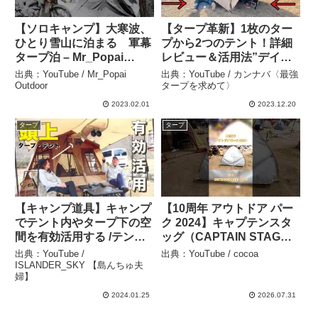
【ソロキャンプ】大寒波、
【タープ革新】1枚のター
ひとり雪山に泊まる 軍幕
プから2つのテント！詳細
タープ泊 – Mr_Popai
レビュー＆活用法”デイキ
Outdoor
ャンプにはもってこい！？
出典：YouTube / Mr_Popai
出典：YouTube / カンナバ〈最強
– カンナバ〈最強タープを
Outdoor
タープを求めて〉
求めて〉
2023.02.01
2023.12.20
タープ
タープ
【キャンプ道具】キャンプ
【10周年 アウトドア パー
でテント内やタープ下の空
ク 2024】キャプテンスタ
間を有効活用する /テント
ッグ（CAPTAIN STAG）
はogawa オーナーロッジ
ディズニー ポップアップ
出典：YouTube /
出典：YouTube / cocoa
タイプ78R –
テント フルクローズ
ISLANDER_SKY 【島んちゅ夫
婦】
ISLANDER_SKY 【島んち
UV（くまのプーさん こん
ゅ夫婦】
にちは）MA-1093の紹介
2024.01.25
2026.07.31
#Short – cocoa