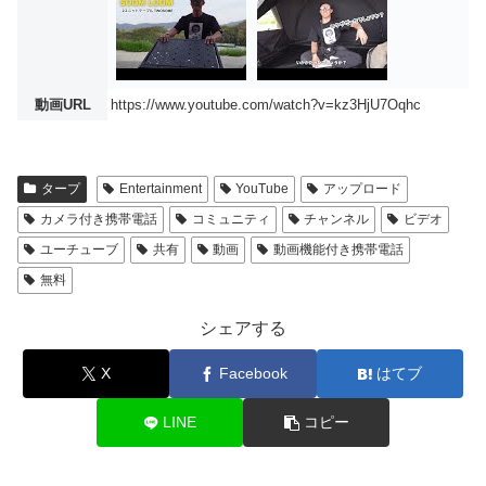
動画URL
https://www.youtube.com/watch?v=kz3HjU7Oqhc
タープ
Entertainment
YouTube
アップロード
カメラ付き携帯電話
コミュニティ
チャンネル
ビデオ
ユーチューブ
共有
動画
動画機能付き携帯電話
無料
シェアする
X
Facebook
はてブ
LINE
コピー