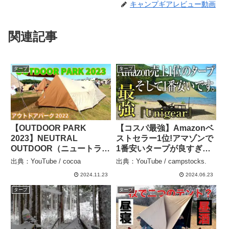
キャンプギアレビュー動画
関連記事
タープ
タープ
【OUTDOOR PARK
【コスパ最強】Amazonベ
2023】NEUTRAL
ストセラー1位!アマゾンで
OUTDOOR（ニュートラル
1番安いタープが良すぎま
アウトドア）GLテント
した（Unigear 比較 種類
出典：YouTube / cocoa
出典：YouTube / campstocks.
3.0（NT-TE42）の紹介 –
貼り方 キャンプギア キャ
2024.11.23
2024.06.23
cocoa
ンプ道具） – campstocks.
タープ
タープ