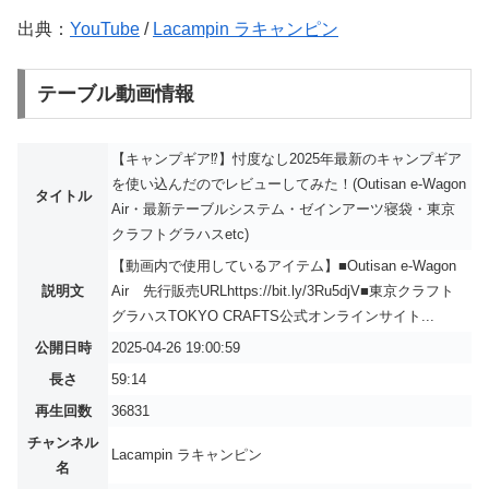
出典：
YouTube
/
Lacampin ラキャンピン
テーブル動画情報
【キャンプギア⁉️】忖度なし2025年最新のキャンプギア
を使い込んだのでレビューしてみた！(Outisan e-Wagon
タイトル
Air・最新テーブルシステム・ゼインアーツ寝袋・東京
クラフトグラハスetc)
【動画内で使用しているアイテム】■Outisan e-Wagon
説明文
Air 先行販売URLhttps://bit.ly/3Ru5djV■東京クラフト
グラハスTOKYO CRAFTS公式オンラインサイト...
公開日時
2025-04-26 19:00:59
長さ
59:14
再生回数
36831
チャンネル
Lacampin ラキャンピン
名