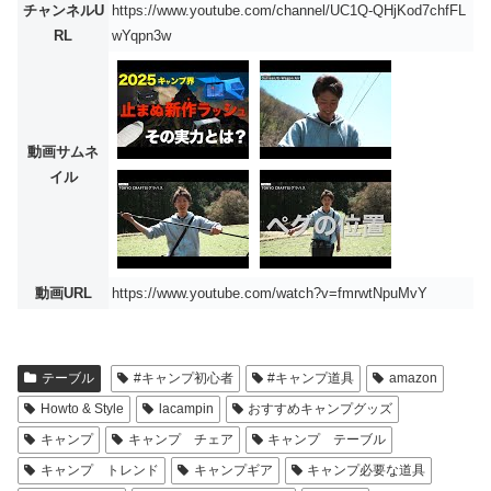
チャンネルU
https://www.youtube.com/channel/UC1Q-QHjKod7chfFL
RL
wYqpn3w
動画サムネ
イル
動画URL
https://www.youtube.com/watch?v=fmrwtNpuMvY
テーブル
#キャンプ初心者
#キャンプ道具
amazon
Howto & Style
lacampin
おすすめキャンプグッズ
キャンプ
キャンプ チェア
キャンプ テーブル
キャンプ トレンド
キャンプギア
キャンプ必要な道具