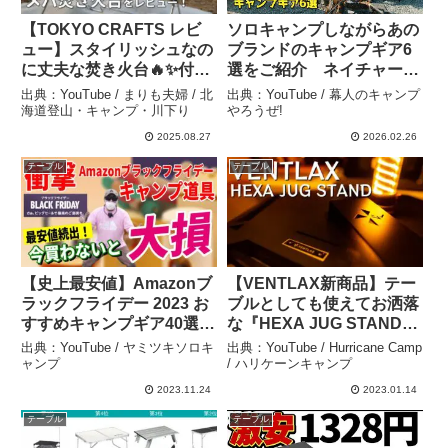
【TOKYO CRAFTS レビ
ソロキャンプしながらあの
ュー】スタイリッシュなの
ブランドのキャンプギア6
に丈夫な焚き火台🔥✨️付属
選をご紹介 ネイチャート
プレートでのBBQが最高
ーンズ The Typha stand
出典：YouTube / まりも夫婦 / 北
出典：YouTube / 幕人のキャンプ
でした！｜メバ焚き火台
カーチステーブル in 青野
海道登山・キャンプ・川下り
やろうぜ!
+コードユニット – 東京ク
原オートキャンプ場 【レ
2025.08.27
2026.02.26
ラフト – まりも夫婦 / 北海
ビュー・紹介】 – 幕人のキ
テーブル
テーブル
道登山・キャンプ・川下り
ャンプやろうぜ!
【史上最安値】Amazonブ
【VENTLAX新商品】テー
ラックフライデー 2023 お
ブルとしても使えてお洒落
すすめキャンプギア40選！
な『HEXA JUG STAND』
│お得な買い方も紹介！
開封レビューこれキャンプ
出典：YouTube / ヤミツキソロキ
出典：YouTube / Hurricane Camp
【Amazonセール 2023 目
以外に自宅でもカッコよく
ャンプ
/ ハリケーンキャンプ
玉商品】 – ヤミツキソロキ
使えます！【コット】【キ
2023.11.24
2023.01.14
ャンプ
ャンプ道具】【アウトド
テーブル
テーブル
ア】#456 – Hurricane
Camp / ハリケーンキャン