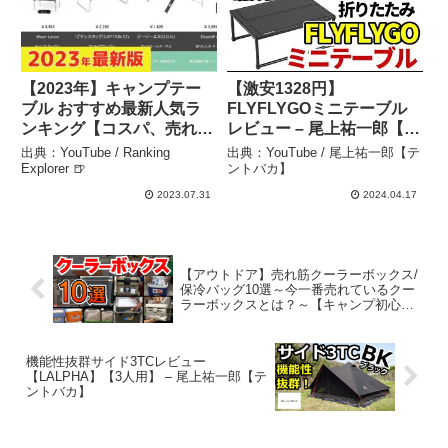
プ
【2023年】キャンプテー
【激安1328円】
ブル おすすめ最新人気ラ
FLYFLYGOミニテーブル
ンキング【コスパ、売れ
レビュー – 尾上祐一郎【テ
筋】 – Ranking Explorer
ントバカ】
出典：YouTube / Ranking
出典：YouTube / 尾上祐一郎【テ
🍺
Explorer 🍺
ントバカ】
2023.07.31
2024.04.17
【アウトドア】売れ筋クーラーボックス/
保冷バッグ10選～今一番売れているクー
ラーボックスとは？～【キャンプ初心
者】 – メガスポーツ
機能性抜群サイド3TCレビュー
【LALPHA】【3人用】 – 尾上祐一郎【テ
ントバカ】