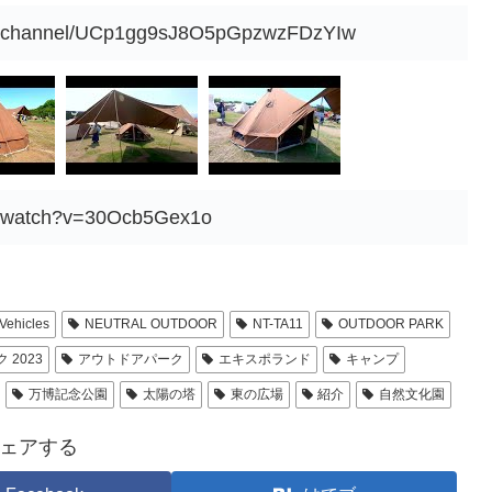
om/channel/UCp1gg9sJ8O5pGpzwzFDzYIw
m/watch?v=30Ocb5Gex1o
Vehicles
NEUTRAL OUTDOOR
NT-TA11
OUTDOOR PARK
 2023
アウトドアパーク
エキスポランド
キャンプ
万博記念公園
太陽の塔
東の広場
紹介
自然文化園
ェアする