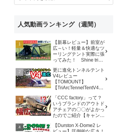
人気動画ランキング（週間）
【新幕レビュー】前室が
広～い！軽量＆快適なツ
ーリングテント実際に張
ってみた！ Shine trip
TUNNEL TENT 05 - latte
更に進化トンネルテント
な気分
V4レビュー
【TOMOUNT】
【TriArcTennelTentV4】
- 尾上祐一郎【テントバ
「CCC factory」って？
カ】
いうブランドのアウトド
アチェアの〇〇がよかっ
たのでご紹介【キャンプ
用品】 - さざなみキャン
【Durston X-Dome2 レ
プ
ビュー】圧倒的な広さ！