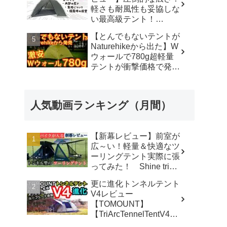
軽さも耐風性も妥協しな
い最高級テント！
#durstongear #durston #
【とんでもないテントが
ダーストン ＃xdome1
Naturehikeから出た】W
#xdome2 #テント -
ウォールで780g超軽量
Yellowknife
テントが衝撃価格で発売
Outdoorshop【イエロー
『Star Traill EXT』徹底
ナイフアウトドアショッ
解説の保存版【ULギ
プ】
ア】【キャンプ道具】
人気動画ランキング（月間）
【アウトドア】#855 -
Hurricane Camp / ハリケ
ーンキャンプ
【新幕レビュー】前室が
広～い！軽量＆快適なツ
ーリングテント実際に張
ってみた！ Shine trip
TUNNEL TENT 05 - latte
更に進化トンネルテント
な気分
V4レビュー
【TOMOUNT】
【TriArcTennelTentV4】
- 尾上祐一郎【テントバ