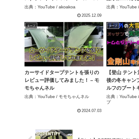
ント VP160101J01の紹介 #Short
爺ちゃんねる
出典：YouTube / akoakoa
出典：YouTub
#ショート – akoakoa
2025.12.09
タープ
タープ
カーサイドタープテントを張りの
【登山 テント泊
レビュー評価してみました！ – モ
後の冬キャンプ
モちゃんネル
ルフのブート
出典：YouTube / モモちゃんネル
出典：YouTub
プ
2024.07.03