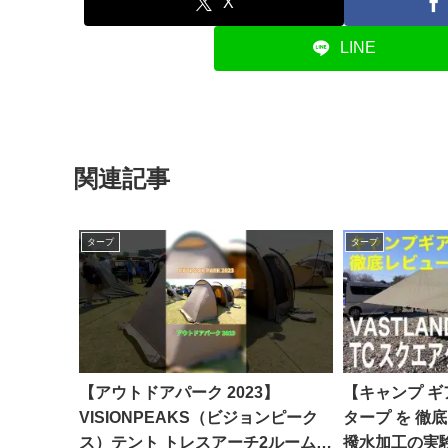
X
LINE
関連記事
タープ
タープ
【アウトドアパーク 2023】
【キャンプ ギア
VISIONPEAKS（ビジョンピーク
タープ を 徹
ス）テント トレスアーチ2ルームテ
撥水加工の実験