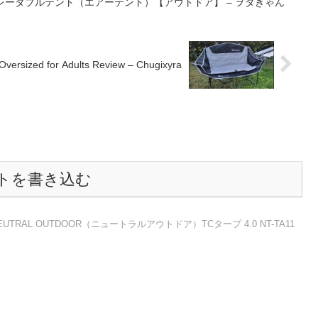
ンフレータブルテント（エアーテント）【アウトドア】 – ヲタきゃん
versized for Adults Review – Chugixyra
トを書き込む
UTRAL OUTDOOR（ニュートラルアウトドア）TCタープ 4.0 NT-TA11