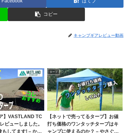
Facebook
はてブ
コピー
キャンプギアレビュー動画
タープ
】VASTLAND TC
【ネットで売ってるタープ】お値
底レビューしました。
打ち価格のワンタッチタープはキ
もしてます! – かず
ャンプに使えるのか？ – やさぐれ