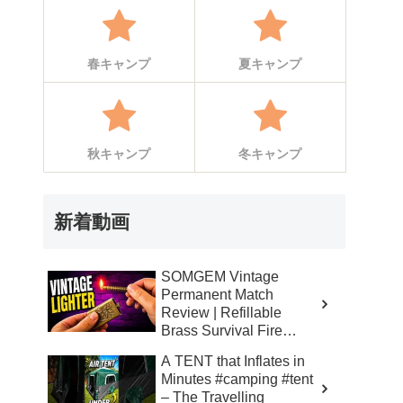
春キャンプ
夏キャンプ
秋キャンプ
冬キャンプ
新着動画
SOMGEM Vintage
Permanent Match
Review | Refillable
Brass Survival Fire
Starter – Skinner’s 100%
A TENT that Inflates in
Honest Reviews
Minutes #camping #tent
– The Travelling