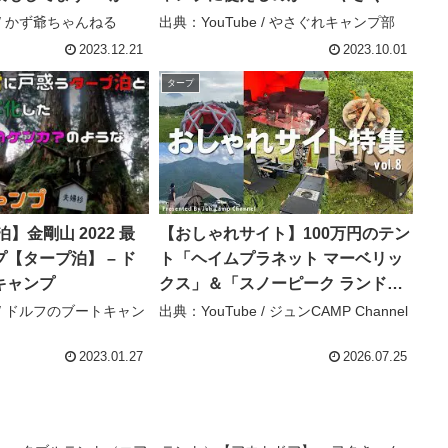
キャンプ部
e / かず爺ちゃんねる
出典：YouTube / やさぐれキャンプ部
2023.12.21
2023.10.01
タープ
】金剛山 2022 最
【おしゃれサイト】100万円のテン
【タープ泊】 – ド
ト「ヘイムプラネット マーベリッ
キャンプ
クス」＆「スノーピーク ランドネ
ストMタープセット」登場！こだわ
e / ドルフのブートキャン
出典：YouTube / ジュンCAMP Channel
りテントサイト特集vol.8 – ジュン
CAMP Channel
2023.01.27
2026.07.25