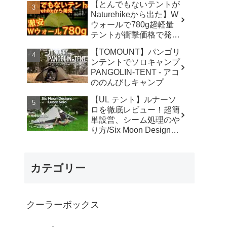
【とんでもないテントが
カ】
Naturehikeから出た】W
ウォールで780g超軽量
テントが衝撃価格で発売
『Star Traill EXT』徹底
【TOMOUNT】パンゴリ
解説の保存版【ULギ
ンテントでソロキャンプ
ア】【キャンプ道具】
PANGOLIN-TENT - アコ
【アウトドア】#855 -
ののんびしキャンプ
Hurricane Camp / ハリケ
ーンキャンプ
【UL テント】ルナーソ
ロを徹底レビュー！超簡
単設営、シーム処理のや
り方/Six Moon Designs
Lunar Solo - RIKU徒歩キ
ャンプ
カテゴリー
クーラーボックス