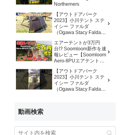
Northerners
【アウトドアパーク
2023】小川テント ステ
イシー ファルダ
（Ogawa Stacy Falda）
2から3人用の紹介 –
エアーテントが3万円
akoakoa
台!? Soomloom新作を速
報レビュー【Soomloom
Aero-8PUエアテント】
– なかしょうCAMP【ソ
【アウトドアパーク
ロキャンプで焚き火とラ
2023】小川テント ステ
ンタン】
イシー ファルダ
（Ogawa Stacy Falda）
2から3人用の紹介
#Short #ショート –
akoakoa
動画検索