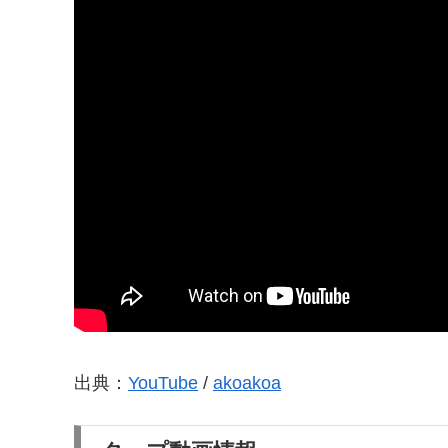
出典：
YouTube
/
akoakoa