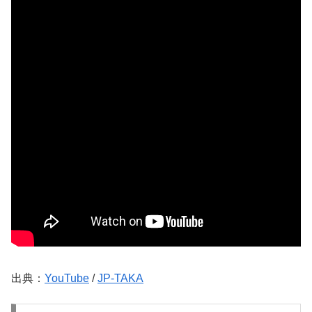
出典：
YouTube
/
JP-TAKA