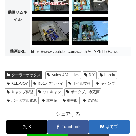
動画サムネ
イル
動画URL
https://www.youtube.com/watch?v=APBEbfFaIwo
クーラーボックス
Autos & Vehicles
DIY
honda
KEEPJOY
RB1オデッセイ
オイル交換
キャンプ
キャンプ料理
ソロキャン
ポータブル冷蔵庫
ポータブル電源
車中泊
車中飯
道の駅
シェアする
X
Facebook
はてブ