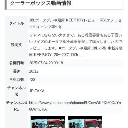
クーラーボックス動画情報
18Lポータブル冷蔵庫 KEEPJOYレビュー RB1オデッセ
タイトル
イのキャンプ車中泊
ジャマにならない大きさで、ある程度容量もある丁度い
いサイズのポータブル冷蔵庫を探して購入しましたので
説明文
レビューします。■ポータブル冷蔵庫 18L 小型 車載冷蔵
庫 KEEPJOY -20〜20℃ 1室h...
公開日時
2025-07-04 20:00:18
長さ
10:12
再生回数
722
チャンネル
JP-TAKA
名
チャンネルU
https://www.youtube.com/channel/UCcwWIIFIX50OaYn
RL
86WIhJKA