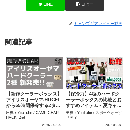
LINE
コピー
キャンプギアレビュー動画
関連記事
クーラーボックス
クーラーボックス
【新作クーラーボックス】
【保冷力】4種のハードク
アイリスオーヤマ/HUGEL
ーラーボックスの比較とお
から55時間保冷する2タイ
すすめアイテム～夏キャン
プのハードクーラーボック
プ・釣り・お買い物で大活
出典：YouTube / CAMP GEAR
出典：YouTube / スポーツオーソ
スが新発売！【キャンプギ
躍！～ – スポーツオーソリ
HACK -2nd-
リティ
ア】IRIS OHYAMA –
ティ
2022.07.29
2022.08.06
CAMP GEAR HACK -2nd-