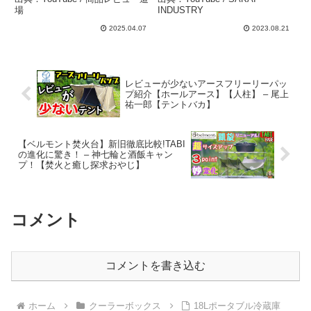
ー 保冷力 アウトドア キャ
場
INDUSTRY
ンプ – 商品レビュー道場
2025.04.07
2023.08.21
レビューが少ないアースフリーリーパッ
プ紹介【ホールアース】【人柱】 – 尾上
祐一郎【テントバカ】
【ベルモント焚火台】新旧徹底比較!TABI
の進化に驚き！ – 神七輪と酒飯キャン
プ！【焚火と癒し探求おやじ】
コメント
コメントを書き込む
ホーム
クーラーボックス
18Lポータブル冷蔵庫