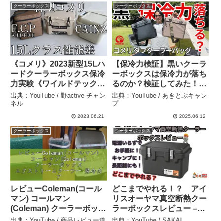
クーラーボックス
クーラーボックス
《コメリ》2023新型15Lハ
【保冷力検証】黒いクーラ
ードクーラーボックス保冷
ーボックスは保冷力が落ち
力実験《ワイルドテック、
るのか？検証してみた！
カインズ》 – 野active チャ
【コメリ タフクーラーバ
出典：YouTube / 野active チャン
出典：YouTube / あきとぶキャン
ンネル
ッグ】色によって保冷力が
ネル
プ
違う？ – あきとぶキャンプ
2023.06.21
2025.06.12
クーラーボックス
クーラーボックス
レビューColeman(コール
どこまでやれる！？ アイ
マン) コールマン
リスオーヤマ真空断熱クー
(Coleman) クーラーボック
ラーボックスレビュー –
ス エクストリームクーラ
SAKAI INDUSTRY
出典：YouTube / 商品レビュー道
出典：YouTube / SAKAI