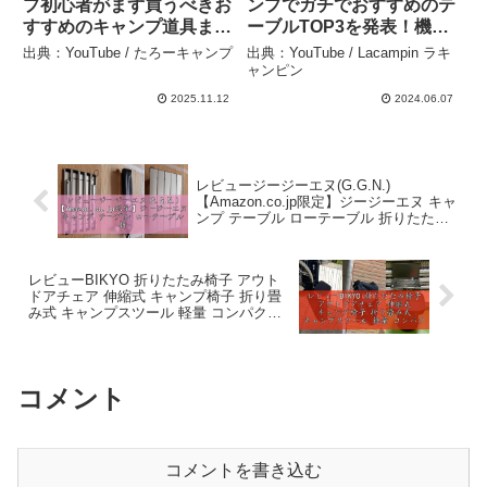
プ初心者がまず買うべきお
ンプでガチでおすすめのテ
すすめのキャンプ道具まと
ーブルTOP3を発表！機能
め – たろーキャンプ
性抜群のアウトドアテーブ
出典：YouTube / たろーキャンプ
出典：YouTube / Lacampin ラキ
ルはこれだ！【キャンプ道
ャンピン
具】(ウッドパネルテーブ
2025.11.12
2024.06.07
ル/フィールドホッパー/オ
ゼンライトetc) –
Lacampin ラキャンピン
レビュージージーエヌ(G.G.N.)
【Amazon.co.jp限定】ジージーエヌ キャ
ンプ テーブル ローテーブル 折りたたみ
コンパクト アルミ ロールテーブル – テ
ックレビュー
レビューBIKYO 折りたたみ椅子 アウト
ドアチェア 伸縮式 キャンプ椅子 折り畳
み式 キャンプスツール 軽量 コンパクト
持ち運び便利 耐荷重220KG 一秒開閉で
き 高さ調整可能 6.5-45CM – テックレビ
ュー
コメント
コメントを書き込む