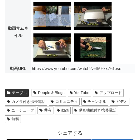
動画サムネ
イル
動画URL
https://www.youtube.com/watch?v=lMEkxZ61eso
テーブル
People & Blogs
YouTube
アップロード
カメラ付き携帯電話
コミュニティ
チャンネル
ビデオ
ユーチューブ
共有
動画
動画機能付き携帯電話
無料
シェアする