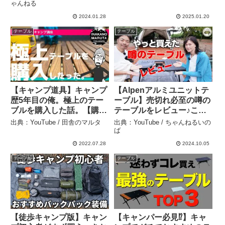
IGTテーブルと延長器具栓
ル） – Ushi channel
ゃんねる
ホルダー登場 – きゃんぷリ
2024.01.28
2025.01.20
ブちゃんねる
テーブル
テーブル
【キャンプ道具】キャンプ
【Alpenアルミユニットテ
歴5年目の俺。極上のテー
ーブル】売切れ必至の噂の
ブルを購入した話。【購入
テーブルをレビュー♪これ
動画】 – 田舎のマルタ
は買って正解でした！ – ち
出典：YouTube / 田舎のマルタ
出典：YouTube / ちゃんねるいの
ゃんねるいのば
ば
2022.07.28
2024.10.05
テーブル
テーブル
【徒歩キャンプ版】キャン
【キャンパー必見⁉️】キャ