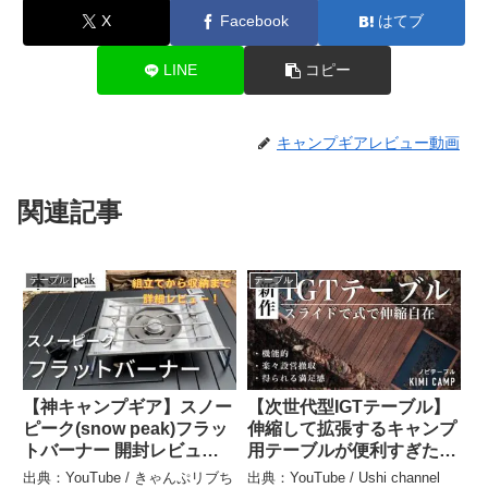
X
Facebook
はてブ
LINE
コピー
キャンプギアレビュー動画
関連記事
テーブル
テーブル
【神キャンプギア】スノー
【次世代型IGTテーブル】
ピーク(snow peak)フラッ
伸縮して拡張するキャンプ
トバーナー 開封レビュー
用テーブルが便利すぎた
組み立て方&使い方紹介
（kimicamp/ノビテーブ
出典：YouTube / きゃんぷリブち
出典：YouTube / Ushi channel