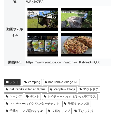
RL
WEgJvZEA
動画サムネ
イル
動画URL
https://www.youtube.com/watch?v=KsNaeXmQ8bI
テント
camping
naturehike village 6.0
naturehike village6.0 plus
People & Blogs
アウトドア
キャンプ
テント
ネイチャーハイク ビレッジ6プラス
ネイチャーハイク ワンタッチテント
千葉キャンプ場
千葉キャンプ場おすすめ
夫婦キャンプ
子なし夫婦