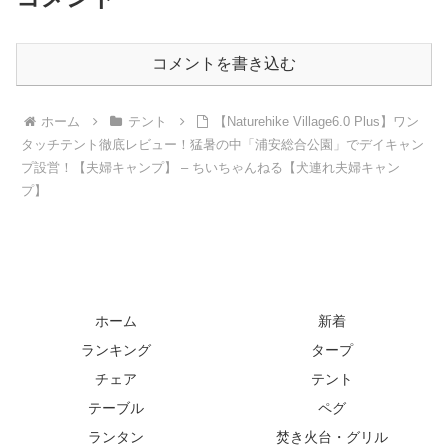
コメントを書き込む
ホーム
テント
【Naturehike Village6.0 Plus】ワン
タッチテント徹底レビュー！猛暑の中「浦安総合公園」でデイキャン
プ設営！【夫婦キャンプ】 – ちいちゃんねる【犬連れ夫婦キャン
プ】
ホーム
新着
ランキング
タープ
チェア
テント
テーブル
ペグ
ランタン
焚き火台・グリル