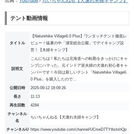
出典：
YouTube
/
ちいちゃんねる【犬連れ夫婦キャンプ】
テント動画情報
【Naturehike Village6.0 Plus】ワンタッチテント徹底レ
タイトル
ビュー！猛暑の中「浦安総合公園」でデイキャンプ設
営！【夫婦キャンプ】
こんにちは！私たちは北海道への転勤をきっかけにキャ
ンプにハマった、元インドア派夫婦の犬連れ初心者キャ
説明文
ンパーです！今回は新しいテント「Naturehike Village6.
0 Plus」を購入したので...
公開日時
2025-09-12 18:09:26
長さ
11:13
再生回数
4284
チャンネル
ちいちゃんねる【犬連れ夫婦キャンプ】
名
チャンネルU
https://www.youtube.com/channel/UCmeD7TYtbstshQp