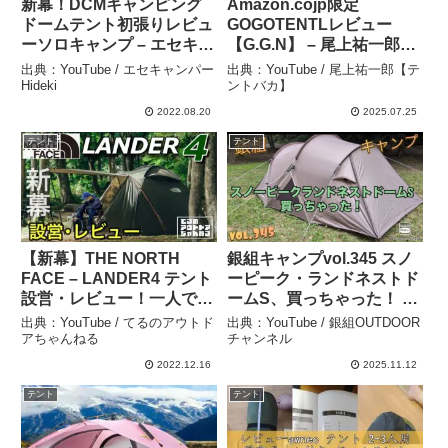
新幕！DCMキャンピング
Amazon.cojp限定
ドームテント初張りレビュ
GOGOTENTLレビュー
ーソロキャンプ – エセキャ
【G.G.N】 – 尾上祐一郎
ンパーHideki
【テントバカ】
出典：YouTube / エセキャンパー
出典：YouTube / 尾上祐一郎【テ
Hideki
ントバカ】
2022.08.20
2025.07.25
テント
テント
【新幕】THE NORTH
銀組キャンプvol.345 スノ
FACE – LANDER4 テント
ーピーク・ランドネストド
設営・レビュー！一人でも
ームS、買っちゃった！ –
簡単！ 設営のコツもご紹
銀組OUTDOORチャンネル
出典：YouTube / てるのアウトド
出典：YouTube / 銀組OUTDOOR
介！ ノースフェイス ラン
アちゃんねる
チャンネル
ダー４ テント キャンプ –
2022.12.16
2025.11.12
てるのアウトドアちゃんね
テント
テント
る