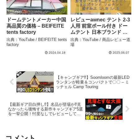
ドームテントメーカー中国
レビューawnec テント 2-3
高品質の価格 – BEIFEITE
人用 前室ポール付き ドー
tents factory
ムテント 日本ブランド ソ
ロテント 撥水加工 2人用 3
出典：YouTube / BEIFEITE tents
出典：YouTube / 商品レビュー道
人用 メッシュドア付き軽
factory
場
量 コンパクト キャンプ ツ
2024.04.18
2025.06.07
ーリングテント 防水 – 商
品レビュー道場
【キャンプギア⁉️】Soomloomの最新LED
ランタンが軽量＆コンパクトで〇〇 – ミ
ッチェル Camp Touring
【最新ギア目白押し⁉️】名品が登場か⁉️見
なかったら後悔する新作キャンプギア5選
を一挙公開！忖度なしでレビューしてみ
た.ソロテントYAR-2・ダウンシュラフ
KUMO・MFTマルチフレームテーブルetc
– Lacampin たくむ ラキャンピン
コメント