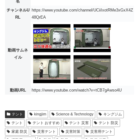
名
チャンネルU
https://www.youtube.com/channel/UCiiIxotRMe3xGxX4Z
RL
48QrEA
動画サムネ
イル
動画URL
https://www.youtube.com/watch?v=tCB7gAwso4U
テント
kingjim
Science & Technology
キングジム
テント
テント おすすめ
テント 災害
テント 防災
家庭 防災
災害テント
災害対策
災害用テント