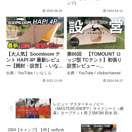
ンプ)
系ギアを使って徒歩&バイ
クキャンプ)
2025.08.26
2023.04.12
テント
テント
【大人気】Soomloom テ
第66回 【TOMOUNT ロ
ント HAPI 4P 最新レビュ
ッジ型 TCテント】初張り
ー【開封・設営】 – いなく
設営レビュー –
ら
chukechannel
出典：YouTube / いなくら
出典：YouTube / chukechannel
2022.11.09
2024.09.22
レビュー マスターキャノピー
（MASTERCANOPY）サイドシート（横
幕）タープテント用 2.5M/3M 防水 防風
UVカット遮熱 取り外し簡単 ビジネス用
アウトドア用 【サイドシート一枚】 – 選
ばれし逸品
2064【キャンプ】【4K】wolfyok