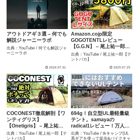
アウトドアギ３選 – 何でも
Amazon.cojp限定
解説ジャーニーラボ
GOGOTENTLレビュー
【G.G.N】 – 尾上祐一郎
出典：YouTube / 何でも解説ジャ
【テントバカ】
ーニーラボ
出典：YouTube / 尾上祐一郎【テ
ントバカ】
2024.07.31
2025.07.25
テント
テント
COCONEST徹底解剖【ワ
694g！自立型UL最軽量級
ンティグリス】
テント。samayaの
【Onetigris】 – 尾上祐一
radical1レビュー！万人に
郎【テントバカ】
はおすすめできない。
出典：YouTube / 尾上祐一郎【テ
出典：YouTube / tkキャンプ(UL
#radical1 – tkキャンプ(UL
ントバカ】
系ギアを使って徒歩&バイクキャ