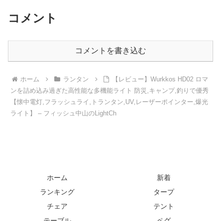
コメント
コメントを書き込む
ホーム
ランタン
【レビュー】Wurkkos HD02 ロマ
ンを詰め込み過ぎた高性能な多機能ライト 防災,キャンプ,釣りで優秀
【懐中電灯,フラッシュライ,トランタン,UV,レーザーポインター,爆光
ライト】 – フィッシュ中山のLightCh
ホーム
新着
ランキング
タープ
チェア
テント
テーブル
ペグ