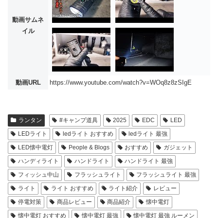
動画サムネ
イル
動画URL
https://www.youtube.com/watch?v=WOq8z8zSIgE
ランタン
#キャンプ道具
2025
EDC
LED
LEDライト
ledライト おすすめ
ledライト 最強
LED懐中電灯
People & Blogs
おすすめ
ガジェット
ハンディライト
ハンドライト
ハンドライト 最強
フィッシュ中山
フラッシュライト
フラッシュライト 最強
ライト
ライト おすすめ
ライト紹介
レビュー
停電対策
商品レビュー
商品紹介
懐中電灯
懐中電灯 おすすめ
懐中電灯 最強
懐中電灯 最強 ルーメン