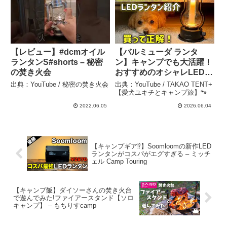
【レビュー】#dcmオイル
【バルミューダ ランタ
ランタンS#shorts – 秘密
ン】キャンプでも大活躍！
の焚き火会
おすすめのオシャレLEDラ
ンタン紹介！ – TAKAO
出典：YouTube / 秘密の焚き火会
出典：YouTube / TAKAO TENT+
TENT+ 【愛犬ユキチとキ
【愛犬ユキチとキャンプ旅】🐾
ャンプ旅】🐾
2022.06.05
2026.06.04
【キャンプギア⁉️】Soomloomの新作LED
ランタンがコスパがエグすぎる – ミッチ
ェル Camp Touring
【キャンプ飯】ダイソーさんの焚き火台
で遊んでみた!ファイアースタンド【ソロ
キャンプ】 – もちりすcamp