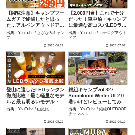
【閲覧注意】キャンプブー
【2,000円台】これで十分
ムガチで終焉したと思っ
だった！車中泊・キャンプ
た…アルペンアウトドアー
に最適な高コスパLEDラン
ズがオイルランタン299円
タン｜LETOUR LEDラン
出典：YouTube / さざなみキャン
出典：YouTube / コナログアウト
で処分しだした… – さざな
タンレビュー – コナログア
プ
ドア
みキャンプ
ウトドア
2025.06.27
2026.07.07
ランタン
ランタン
登山に適したLEDランタン
銀組キャンプvol.327
徹底比較！最も軽量なモデ
Soomloom Winter UL2.0
ルと最も明るいモデル・間
暑いけどレビューしてみ
違えのないLEDランタンの
た！ – 銀組OUTDOORチャ
出典：YouTube / 山旅旅
出典：YouTube / 銀組OUTDOOR
選び方とおすすめモデルを
ンネル
チャンネル
紹介！ – 山旅旅
2023.05.26
2025.09.10
ランタン
ランタン