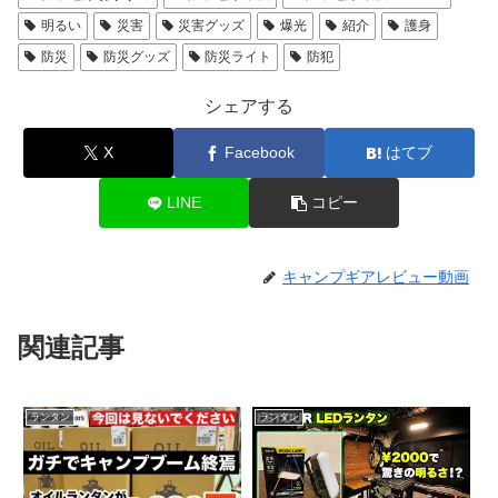
明るい
災害
災害グッズ
爆光
紹介
護身
防災
防災グッズ
防災ライト
防犯
シェアする
X
Facebook
はてブ
LINE
コピー
キャンプギアレビュー動画
関連記事
ランタン
ランタン