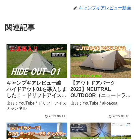
キャンプギアレビュー動画
関連記事
タープ
タープ
キャンプギアレビュー編
【アウトドアパーク
ハイドアウト01を導入しま
2023】NEUTRAL
した！ – ドリフトアイスチ
OUTDOOR（ニュートラル
ャンネル
アウトドア）GLテント
出典：YouTube / ドリフトアイス
出典：YouTube / akoakoa
3.0（NT-TE42）の紹介 –
チャンネル
akoakoa
2023.06.11
2025.04.18
タープ
タープ