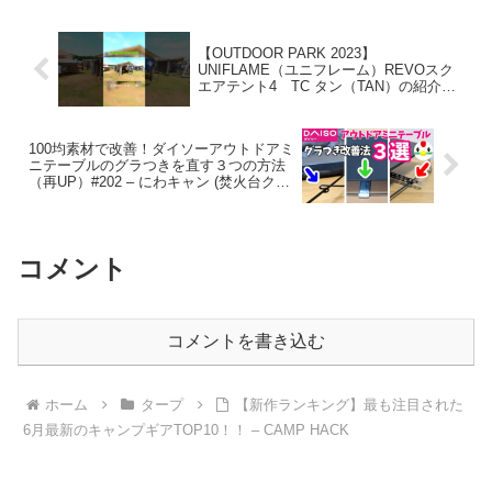
【OUTDOOR PARK 2023】
UNIFLAME（ユニフレーム）REVOスク
エアテント4 TC タン（TAN）の紹介
#Short #ショート – cocoa
100均素材で改善！ダイソーアウトドアミ
ニテーブルのグラつきを直す３つの方法
（再UP）#202 – にわキャン (焚火台クリ
エイター・100均キャンパー)
コメント
コメントを書き込む
ホーム
タープ
【新作ランキング】最も注目された
6月最新のキャンプギアTOP10！！ – CAMP HACK