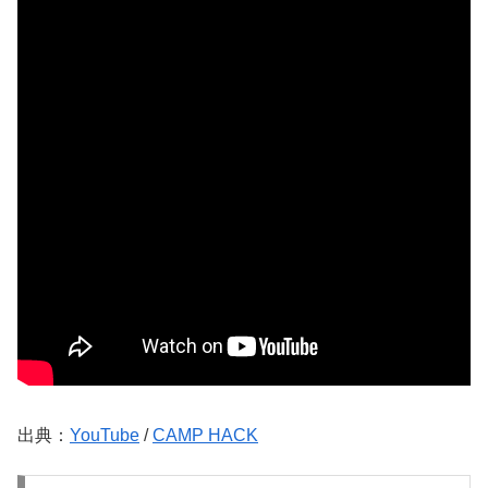
出典：
YouTube
/
CAMP HACK