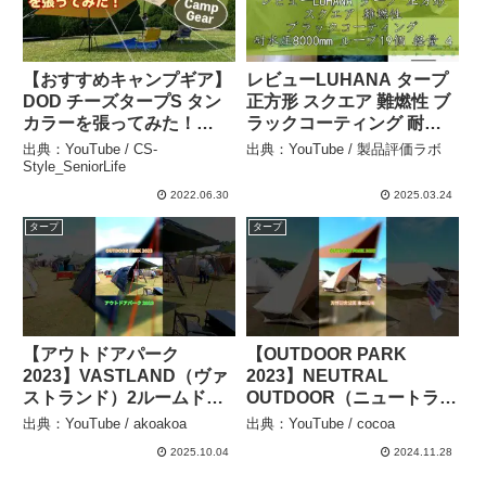
【おすすめキャンプギア】
レビューLUHANA タープ
DOD チーズタープS タン
正方形 スクエア 難燃性 ブ
カラーを張ってみた！
ラックコーティング 耐水
#134 – CS-
圧8000mm ループ19個 軽
出典：YouTube / CS-
出典：YouTube / 製品評価ラボ
Style_SeniorLife
量 4mx4m / 3.5mx3.5m /
Style_SeniorLife
3mx3m ((難燃性ブラック
2022.06.30
2025.03.24
コーティング – 製品評価ラ
タープ
タープ
ボ
【アウトドアパーク
【OUTDOOR PARK
2023】VASTLAND（ヴァ
2023】NEUTRAL
ストランド）2ルームドー
OUTDOOR（ニュートラル
ムテント Mサイズ シェル
アウトドア）GTテント
出典：YouTube / akoakoa
出典：YouTube / cocoa
ター ファミリーテントの
3.0（NT-TE41）の紹介
2025.10.04
2024.11.28
紹介 #Short #ショート –
#Short #ショート – cocoa
akoakoa