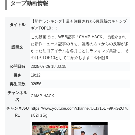
タープ動画情報
【新作ランキング】最も注目された6月最新のキャンプ
タイトル
ギアTOP10！！
この動画では、WEB記事「CAMP HACK」で紹介され
た新作ニュース記事のうち、読者の方々からの反響が多
説明文
かった注目アイテムを各月ごとにランキング集計し、そ
の月のTOP10としてご紹介します！今回は6...
公開日時
2025-07-26 18:30:15
長さ
19:12
再生回数
92656
チャンネル
CAMP HACK
名
チャンネルU
https://www.youtube.com/channel/UCkr15EF9K-iGZQ7u
RL
sC2HzSg