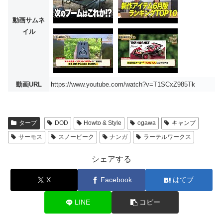
動画サムネ
イル
動画URL
https://www.youtube.com/watch?v=T1SCxZ985Tk
タープ
DOD
Howto & Style
ogawa
キャンプ
サーモス
スノーピーク
ナンガ
ラーテルワークス
シェアする
X
Facebook
はてブ
LINE
コピー