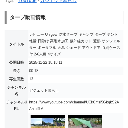
出典：
YouTube
/
ガジェット暮らし
タープ動画情報
レビュー Unigear 防水タープ キャンプ タープ テント
軽量 日除け 高耐水加工 紫外線カット 遮熱 サンシェル
タイトル
ター ポータブル 天幕 シェード アウトドア 収納ケース
付 2-6人用 4サイズ
公開日時
2025-11-22 18:18:11
長さ
00:18
再生回数
13
チャンネル
ガジェット暮らし
名
チャンネルU
https://www.youtube.com/channel/UCkCYsi5GkgkS2A_
RL
AhioIfLA