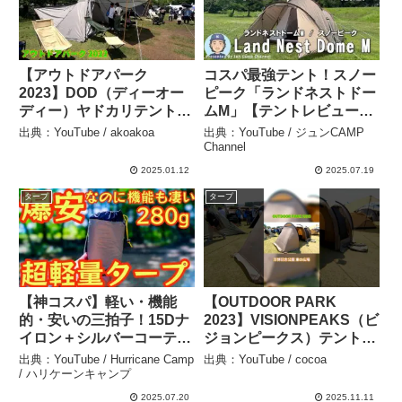
【アウトドアパーク
コスパ最強テント！スノー
2023】DOD（ディーオー
ピーク「ランドネストドー
ディー）ヤドカリテント
ムM」【テントレビュー＆
（YADOKARI TENT）T6-
設営撤収】 – ジュンCAMP
出典：YouTube / akoakoa
出典：YouTube / ジュンCAMP
662-GY 2ルームワンポー
Channel
Channel
ルテントの紹介 – akoakoa
2025.01.12
2025.07.19
タープ
タープ
【神コスパ】軽い・機能
【OUTDOOR PARK
的・安いの三拍子！15Dナ
2023】VISIONPEAKS（ビ
イロン＋シルバーコーティ
ジョンピークス）テント
ング超軽量タープが神コス
トレスアーチ2ルームテン
出典：YouTube / Hurricane Camp
出典：YouTube / cocoa
パすぎた。『Arixi超軽量タ
ト VP160101J01の紹介
/ ハリケーンキャンプ
ープ』【アウトドア】【ハ
#Short #ショート – cocoa
2025.07.20
2025.11.11