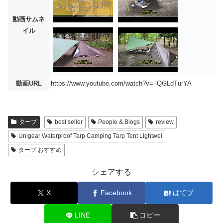
動画サムネ
イル
動画URL
https://www.youtube.com/watch?v=-lQGLdTurYA
タープ
best seller
People & Blogs
review
Unigear Waterproof Tarp Camping Tarp Tent Lightwei
タープ おすすめ
シェアする
X
Facebook
はてブ
LINE
コピー