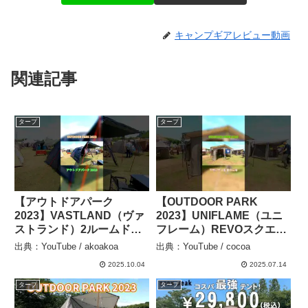
キャンプギアレビュー動画
関連記事
タープ
タープ
【アウトドアパーク
【OUTDOOR PARK
2023】VASTLAND（ヴァ
2023】UNIFLAME（ユニ
ストランド）2ルームドー
フレーム）REVOスクエア
ムテント Mサイズ シェル
タープ 4×4 TC タン
出典：YouTube / akoakoa
出典：YouTube / cocoa
ター ファミリーテントの
（TAN）の紹介 #Short #
2025.10.04
2025.07.14
紹介 #Short #ショート –
ショート – cocoa
akoakoa
タープ
タープ