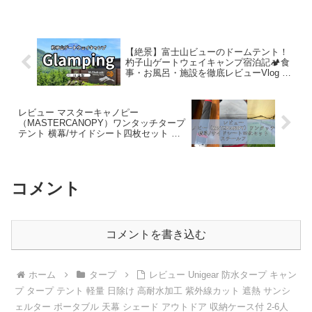
ンモック】#857 –
Hurricane Camp / ハリケ
ーンキャンプ
【絶景】富士山ビューのドームテント！
杓子山ゲートウェイキャンプ宿泊記🏕️食
事・お風呂・施設を徹底レビューVlog –
Arrived from 昭和
レビュー マスターキャノピー
（MASTERCANOPY）ワンタッチタープ
テント 横幕/サイドシート四枚セット ス
チールフレーム 組立簡単 商用 アウトド
ア用（キャスターバッグ ペグ ロープ ウ
ェイトバ – 暮らしの道具
コメント
コメントを書き込む
ホーム
タープ
レビュー Unigear 防水タープ キャン
プ タープ テント 軽量 日除け 高耐水加工 紫外線カット 遮熱 サンシ
ェルター ポータブル 天幕 シェード アウトドア 収納ケース付 2-6人