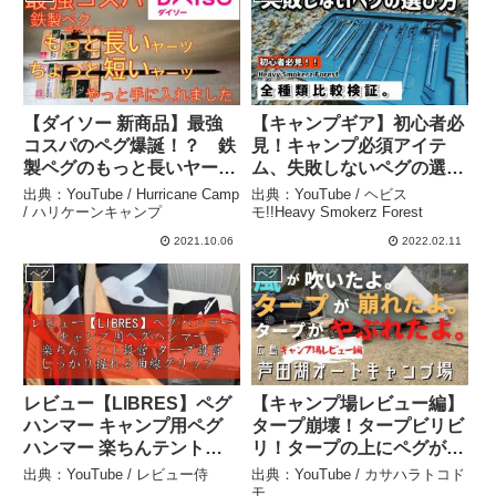
【ダイソー 新商品】最強
【キャンプギア】初心者必
コスパのペグ爆誕！？ 鉄
見！キャンプ必須アイテ
製ペグのもっと長いヤーツ
ム、失敗しないペグの選び
とちょっと短いヤーツ や
方！人気のアイテム、全種
出典：YouTube / Hurricane Camp
出典：YouTube / ヘビス
っと手に入れたのでレビュ
類比較検証！おすすめも紹
/ ハリケーンキャンプ
モ!!Heavy Smokerz Forest
ーします【キャンプ道具】
介！スノーピーク・i-
2021.10.06
2022.02.11
【ペグ】【100均アウトド
WANO・OGAWA・ゼイン
ペグ
ペグ
ア】#106 – Hurricane
アーツ・ソリッドステーク
Camp / ハリケーンキャン
– ヘビスモ!!Heavy
プ
Smokerz Forest
レビュー【LIBRES】ペグ
【キャンプ場レビュー編】
ハンマー キャンプ用ペグ
タープ崩壊！タープビリビ
ハンマー 楽ちんテント設
リ！タープの上にペグが乗
営 タープ設営 しっかり握
っかる！それでもJojoは昼
出典：YouTube / レビュー侍
出典：YouTube / カサハラトコド
れる曲線グリップ ペグ抜
寝をやめない。広島県世羅
モ