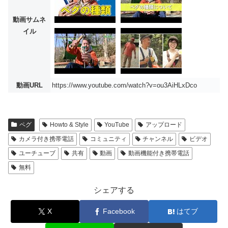
動画サムネ
イル
動画URL
https://www.youtube.com/watch?v=ou3AiHLxDco
ペグ
Howto & Style
YouTube
アップロード
カメラ付き携帯電話
コミュニティ
チャンネル
ビデオ
ユーチューブ
共有
動画
動画機能付き携帯電話
無料
シェアする
X
Facebook
はてブ