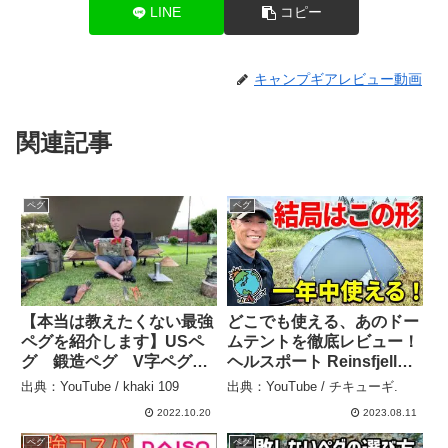
LINE
コピー
キャンプギアレビュー動画
関連記事
ペグ
ペグ
【本当は教えたくない最強
どこでも使える、あのドー
ペグを紹介します】USペ
ムテントを徹底レビュー！
グ 鍛造ペグ V字ペグ
ヘルスポート Reinsfjell
Y字ペグ – khaki 109
Superlight３ – チキュー
出典：YouTube / khaki 109
出典：YouTube / チキューギ.
ギ.
2022.10.20
2023.08.11
ペグ
ペグ