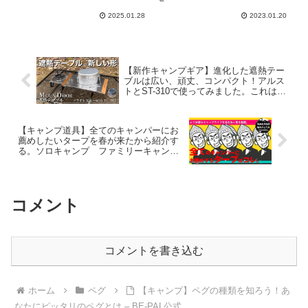
き 多機能ハンマーヘッド
郡 芦田湖オートキャンプ
2025.01.28
2023.01.20
強い打撃力 落下防止 安全
場 – カサハラトコドモ
ストラップ付 収納袋付 –
レビュー侍
【新作キャンプギア】進化した遮熱テー
ブルは広い、頑丈、コンパクト！アルス
トとST-310で使ってみました。これはオ
ススメ！【コラボレビューwith
YU_SHI】 – sora_to_soto【ぼんoutdoor
channel】
【キャンプ道具】全てのキャンパーにお
薦めしたいタープを春が来たから紹介す
る。ソロキャンプ ファミリーキャンプ
– 田舎のマルタ
コメント
コメントを書き込む
ホーム
ペグ
【キャンプ】ペグの種類を知ろう！あ
なたにピッタリのペグとは – BE-PAL公式