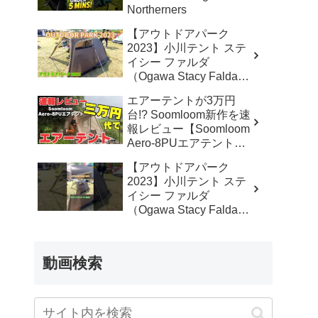
Northerners
【アウトドアパーク
2023】小川テント ステ
イシー ファルダ
（Ogawa Stacy Falda）
2から3人用の紹介 –
エアーテントが3万円
akoakoa
台!? Soomloom新作を速
報レビュー【Soomloom
Aero-8PUエアテント】
– なかしょうCAMP【ソ
【アウトドアパーク
ロキャンプで焚き火とラ
2023】小川テント ステ
ンタン】
イシー ファルダ
（Ogawa Stacy Falda）
2から3人用の紹介
#Short #ショート –
akoakoa
動画検索