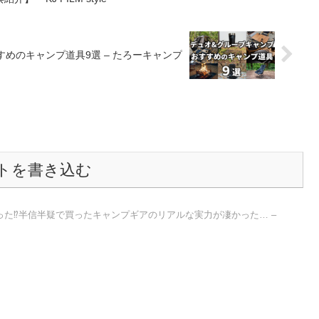
すすめのキャンプ道具9選 – たろーキャンプ
トを書き込む
た⁉️半信半疑で買ったキャンプギアのリアルな実力が凄かった… –