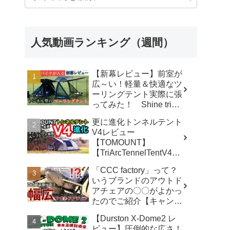
人気動画ランキング（週間）
【新幕レビュー】前室が
広～い！軽量＆快適なツ
ーリングテント実際に張
ってみた！ Shine trip
TUNNEL TENT 05 - latte
更に進化トンネルテント
な気分
V4レビュー
【TOMOUNT】
【TriArcTennelTentV4】
- 尾上祐一郎【テントバ
「CCC factory」って？
カ】
いうブランドのアウトド
アチェアの〇〇がよかっ
たのでご紹介【キャンプ
用品】 - さざなみキャン
【Durston X-Dome2 レ
プ
ビュー】圧倒的な広さ！