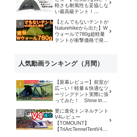
軽さも耐風性も妥協しな
い最高級テント！
#durstongear #durston #
【とんでもないテントが
ダーストン ＃xdome1
Naturehikeから出た】W
#xdome2 #テント -
ウォールで780g超軽量
Yellowknife
テントが衝撃価格で発売
Outdoorshop【イエロー
『Star Traill EXT』徹底
ナイフアウトドアショッ
解説の保存版【ULギ
プ】
ア】【キャンプ道具】
人気動画ランキング（月間）
【アウトドア】#855 -
Hurricane Camp / ハリケ
ーンキャンプ
【新幕レビュー】前室が
広～い！軽量＆快適なツ
ーリングテント実際に張
ってみた！ Shine trip
TUNNEL TENT 05 - latte
更に進化トンネルテント
な気分
V4レビュー
【TOMOUNT】
【TriArcTennelTentV4】
- 尾上祐一郎【テントバ