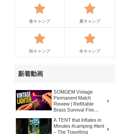
春キャンプ
夏キャンプ
秋キャンプ
冬キャンプ
新着動画
SOMGEM Vintage
Permanent Match
Review | Refillable
Brass Survival Fire
Starter – Skinner’s 100%
A TENT that Inflates in
Honest Reviews
Minutes #camping #tent
– The Travelling