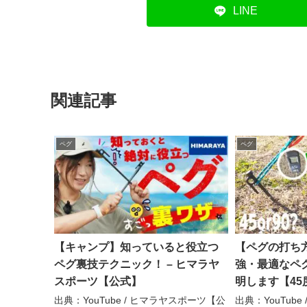
LINE
関連記事
ペグ
ペグ
【キャンプ】知っていると役立つ
【ペグの打ち
ペグ裏技テクニック！ – ヒマラヤ
強・最適なペ
スポーツ【公式】
明します【45度
夫チャンネル キ
出典：YouTube / ヒマラヤスポーツ【公
出典：YouTub