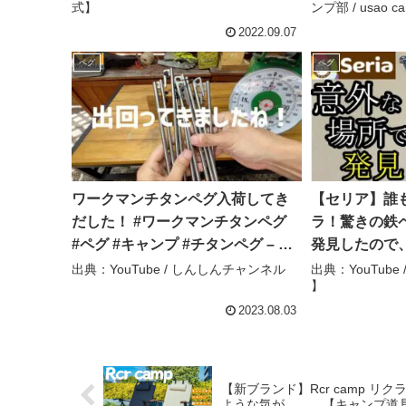
式】
ンプ部 / usao c
camp
2022.09.07
ペグ
ペグ
ワークマンチタンペグ入荷してき
【セリア】誰
だした！ #ワークマンチタンペグ
ラ！驚きの鉄
#ペグ #キャンプ #チタンペグ – し
発見したので
んしんチャンネル
ていただきま
出典：YouTube / しんしんチャンネル
出典：YouTube 
】
計量化で活躍
ラ＃ペグ#10
2023.08.03
紹介 – くるこや
【新ブランド】Rcr camp 
ような気が、、、【キャンプ道具紹介】 