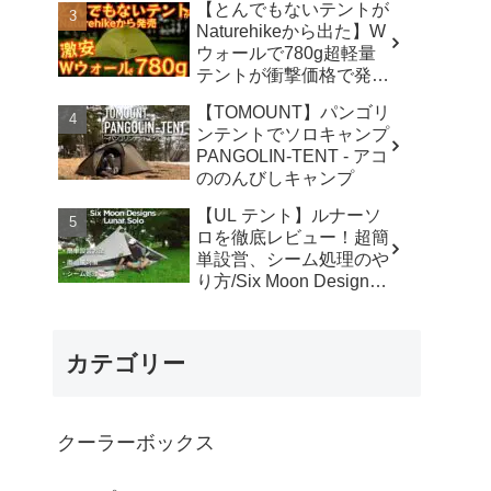
【とんでもないテントが
カ】
Naturehikeから出た】W
ウォールで780g超軽量
テントが衝撃価格で発売
『Star Traill EXT』徹底
【TOMOUNT】パンゴリ
解説の保存版【ULギ
ンテントでソロキャンプ
ア】【キャンプ道具】
PANGOLIN-TENT - アコ
【アウトドア】#855 -
ののんびしキャンプ
Hurricane Camp / ハリケ
ーンキャンプ
【UL テント】ルナーソ
ロを徹底レビュー！超簡
単設営、シーム処理のや
り方/Six Moon Designs
Lunar Solo - RIKU徒歩キ
ャンプ
カテゴリー
クーラーボックス