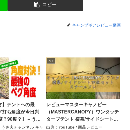
コピー
キャンプギアレビュー動画
ペグ
方】テントへの最
レビューマスターキャノピー
グ打ち角度が今日判
（MASTERCANOPY）ワンタッチ
？90度？】 – うさ
タープテント 横幕/サイドシート四
ャンプ部 / usao
枚セット スチールフレーム 組立簡
e / うさ夫チャンネル キャ
出典：YouTube / 商品レビュー