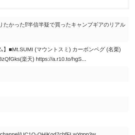
りたかった⁉️半信半疑で買ったキャンプギアのリアル
Mt.SUMI (マウントスミ) カーボンペグ (名栗)
3zQfGks(楽天) https://a.r10.to/hgS...
om/channel/UC1Q-QHjKod7chfFLwYqpn3w