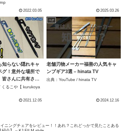
amp
単 商用 アウトドア用（キャスター
バッグ ペグ ロープ ウェイトバッ –
2022.03.05
2025.03.26
商品レビュー
ペグ
も知らない隠れキャ
老舗刃物メーカー福善の人気キャ
ペグ！意外な場所で
ンプギア3選 – hinata TV
、皆さんに共有させ
出典：YouTube / hinata TV
す！キャンプ道具の
/ くるこや【 kurukoya
間違いなし！#プチプ
0均#セリア ゆっくり
2021.12.05
2024.12.16
【 kurukoya 】
リクライニングチェアをレビュー！！あれ？これどっかで見たことある
– KJ FILM style