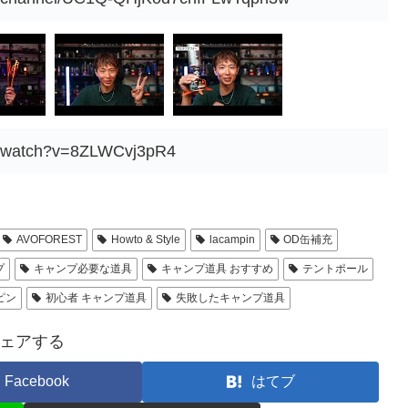
m/watch?v=8ZLWCvj3pR4
AVOFOREST
Howto & Style
lacampin
OD缶補充
プ
キャンプ必要な道具
キャンプ道具 おすすめ
テントポール
ピン
初心者 キャンプ道具
失敗したキャンプ道具
ェアする
Facebook
はてブ