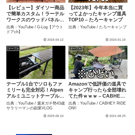
【レビュー】ダイソー商品
【2023年】今年本当に買
で簡単カスタム！ラーテル
ってよかったキャンプ道具
ワークスのウッドパネルテ
TOP10 – たろーキャンプ
ーブルがより便利に！#ラ
出典：YouTube / G-Log【アウト
出典：YouTube / たろーキャンプ
ーテルワークス #キャンプ
ドアch】
ギア紹介 #ダイソー – G-
2024.04.12
2024.01.10
Log【アウトドアch】
テーブル
テーブル
テーブル1台でソロもファ
Amazonで低評価の道具で
ミリーも完全対応！Alpen
キャンプ行ったら全部壊れ
アルミユニットテーブル88
てた件ｗｗｗ – CABHEY
– 週末ガチ勢43歳サラリー
RIDE ON!!
出典：YouTube / 週末ガチ勢43歳
出典：YouTube / CABHEY RIDE
マンの副業VLOG
サラリーマンの副業VLOG
ON!!
2025.06.10
2021.08.25