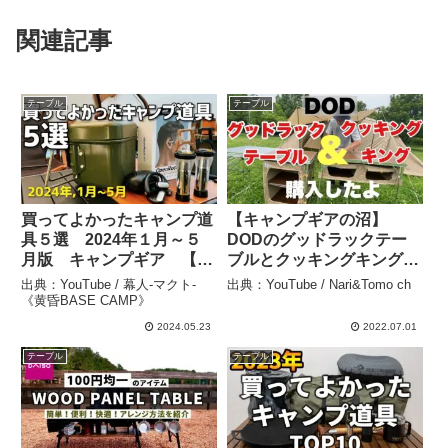
関連記事
テーブル
テーブル
買ってよかったキャンプ道
【キャンプギアの沼】
具５選 2024年１月～５
DODのグッドラックテー
月版 キャンプギア 【紹
ブルとクッキングキングを
介・レビュー】 – 幕人-マ
新しく購入しました。 –
出典：YouTube / 幕人-マクト-
出典：YouTube / Nari&Tomo ch
クト- 《黄昏BASE
Nari&Tomo ch
《黄昏BASE CAMP》
CAMP》
2024.05.23
2022.07.01
テーブル
テーブル