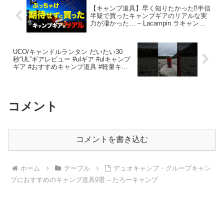
【キャンプ道具】早く知りたかった⁉️半信
半疑で買ったキャンプギアのリアルな実
力が凄かった… – Lacampin ラキャンピ
ン
UCO/キャンドルランタン だいたい30
秒“UL”ギアレビュー #ulギア #ulキャンプ
ギア #おすすめキャンプ道具 #軽量キャ
ンプギア #camping – ヘタレシコ
Outdoors
コメント
コメントを書き込む
ホーム
テーブル
デュオキャンプ・グループキャン
プにおすすめのキャンプ道具9選 – たろーキャンプ