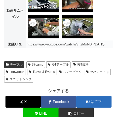
動画サムネ
イル
動画URL
https://www.youtube.com/watch?v=zMsNDiPDAHQ
テーブル
37camp
IGTテーブル
IGT規格
snowpeak
Travel & Events
スノーピーク
セパレートigt
ユニットシンク
シェアする
X
Facebook
はてブ
LINE
コピー