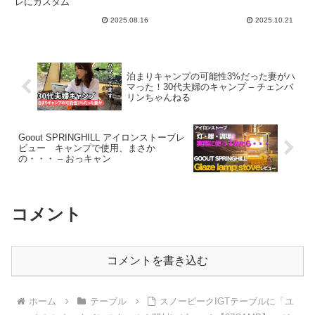
レにカスタム
簡単オシャレにカスタム
2025.08.16
2025.10.21
泊まりキャンプの可能性3%だった妻がハ
マった！30代夫婦のキャンプ – チェンバ
リンちゃんねる
Goout SPRINGHILL アイロンストーブレ
ビュー キャンプで使用、まさか
の・・・ – おっキャン
コメント
コメントを書き込む
ホーム
テーブル
スノーピークIGTテーブルに「ユ