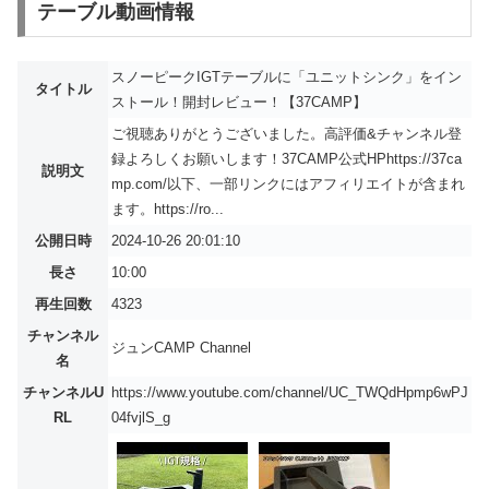
テーブル動画情報
スノーピークIGTテーブルに「ユニットシンク」をイン
タイトル
ストール！開封レビュー！【37CAMP】
ご視聴ありがとうございました。高評価&チャンネル登
録よろしくお願いします！37CAMP公式HPhttps://37ca
説明文
mp.com/以下、一部リンクにはアフィリエイトが含まれ
ます。https://ro...
公開日時
2024-10-26 20:01:10
長さ
10:00
再生回数
4323
チャンネル
ジュンCAMP Channel
名
チャンネルU
https://www.youtube.com/channel/UC_TWQdHpmp6wPJ
RL
04fvjlS_g