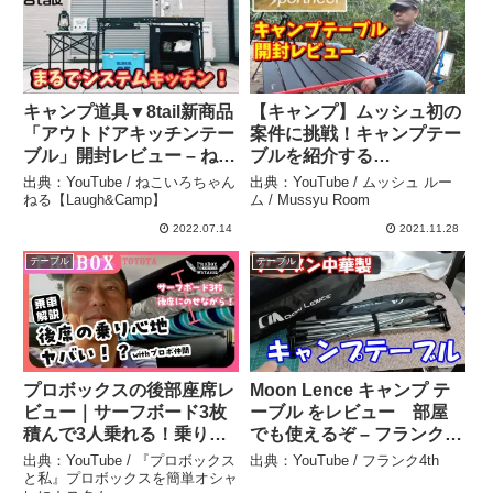
キャンプ道具▼8tail新商品
【キャンプ】ムッシュ初の
「アウトドアキッチンテー
案件に挑戦！キャンプテー
ブル」開封レビュー – ねこ
ブルを紹介する
いろちゃんねる
【Sportneer】 – ムッシュ
出典：YouTube / ねこいろちゃん
出典：YouTube / ムッシュ ルー
【Laugh&Camp】
ルーム / Mussyu Room
ねる【Laugh&Camp】
ム / Mussyu Room
2022.07.14
2021.11.28
テーブル
テーブル
プロボックスの後部座席レ
Moon Lence キャンプ テ
ビュー｜サーフボード3枚
ーブル をレビュー 部屋
積んで3人乗れる！乗り心
でも使えるぞ – フランク
地を徹底解説 – 『プロボッ
4th
出典：YouTube / 『プロボックス
出典：YouTube / フランク4th
クスと私』プロボックスを
と私』プロボックスを簡単オシャ