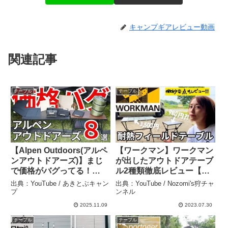
キャンプギアレビュー動画
関連記事
テーブル
テーブル
【Alpen Outdoors(アルペ
【ワークマン】ワークマン
ンアウトドアーズ)】まじ
が出したアウトドアテーブ
で価格がバグってる！
ル2種類徹底レビュー【キ
2025年新作キャンプギア8
ャンプ道具】【耐熱フィー
出典：YouTube / あきとぶキャン
出典：YouTube / Nozomi's狩チャ
選を徹底レビュー！ – あき
ルドテーブル】 –
プ
ンネル
とぶキャンプ
Nozomi’s狩チャンネル
2025.11.09
2023.07.30
テーブル
テーブル