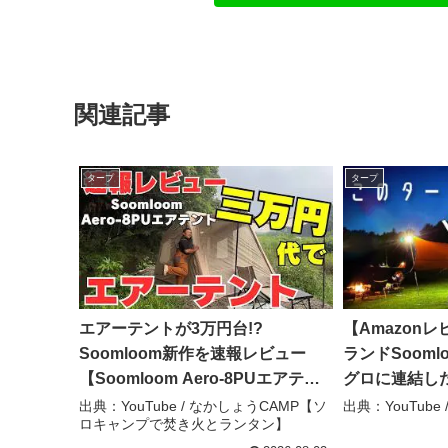
関連記事
タープ
タープ
エアーテントが3万円台!?
【Amazonレ
Soomloom新作を速報レビュー
ランドSoom
【Soomloom Aero-8PUエアテン
グロに連結した
ト】 – なかしょうCAMP【ソロキ
ビスパロウ
出典：YouTube / なかしょうCAMP【ソ
出典：YouTub
ロキャンプで焚き火とランタン】
ャンプで焚き火とランタン】