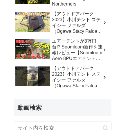
Northerners
【アウトドアパーク
2023】小川テント ステ
イシー ファルダ
（Ogawa Stacy Falda）
2から3人用の紹介 –
エアーテントが3万円
akoakoa
台!? Soomloom新作を速
報レビュー【Soomloom
Aero-8PUエアテント】
– なかしょうCAMP【ソ
【アウトドアパーク
ロキャンプで焚き火とラ
2023】小川テント ステ
ンタン】
イシー ファルダ
（Ogawa Stacy Falda）
2から3人用の紹介
#Short #ショート –
akoakoa
動画検索