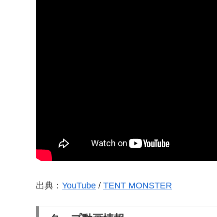
出典：
YouTube
/
TENT MONSTER