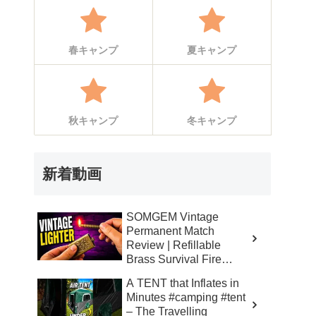
春キャンプ
夏キャンプ
秋キャンプ
冬キャンプ
新着動画
SOMGEM Vintage
Permanent Match
Review | Refillable
Brass Survival Fire
Starter – Skinner’s 100%
A TENT that Inflates in
Honest Reviews
Minutes #camping #tent
– The Travelling