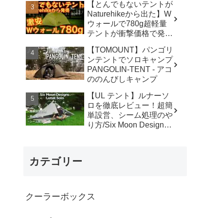
【とんでもないテントが
カ】
Naturehikeから出た】W
ウォールで780g超軽量
テントが衝撃価格で発売
『Star Traill EXT』徹底
【TOMOUNT】パンゴリ
解説の保存版【ULギ
ンテントでソロキャンプ
ア】【キャンプ道具】
PANGOLIN-TENT - アコ
【アウトドア】#855 -
ののんびしキャンプ
Hurricane Camp / ハリケ
ーンキャンプ
【UL テント】ルナーソ
ロを徹底レビュー！超簡
単設営、シーム処理のや
り方/Six Moon Designs
Lunar Solo - RIKU徒歩キ
ャンプ
カテゴリー
クーラーボックス