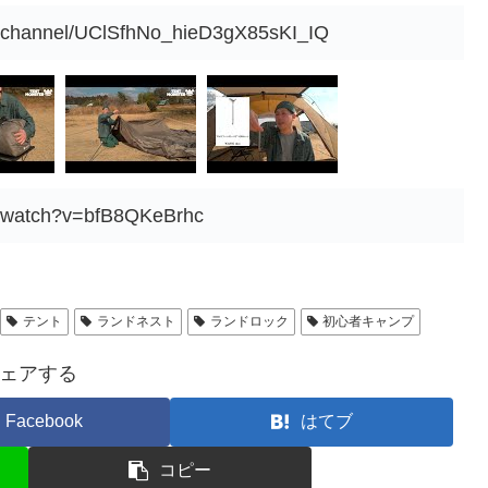
m/channel/UClSfhNo_hieD3gX85sKI_IQ
m/watch?v=bfB8QKeBrhc
テント
ランドネスト
ランドロック
初心者キャンプ
ェアする
Facebook
はてブ
コピー