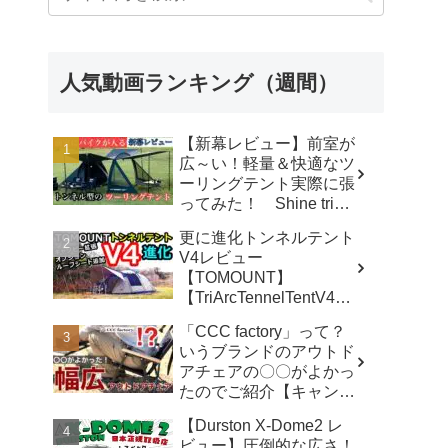
人気動画ランキング（週間）
【新幕レビュー】前室が
広～い！軽量＆快適なツ
ーリングテント実際に張
ってみた！ Shine trip
TUNNEL TENT 05 - latte
更に進化トンネルテント
な気分
V4レビュー
【TOMOUNT】
【TriArcTennelTentV4】
- 尾上祐一郎【テントバ
「CCC factory」って？
カ】
いうブランドのアウトド
アチェアの〇〇がよかっ
たのでご紹介【キャンプ
用品】 - さざなみキャン
【Durston X-Dome2 レ
プ
ビュー】圧倒的な広さ！