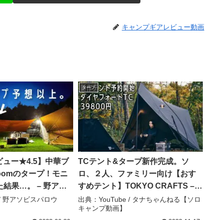
キャンプギアレビュー動画
タープ
ビュー★4.5】中華ブ
TCテント&タープ新作完成。ソ
loomのタープ！モニ
ロ、２人、ファミリー向け【おす
結果…。 – 野アソ
すめテント】TOKYO CRAFTS –
タナちゃんねる【ソロキャンプ動
e / 野アソビスパロウ
出典：YouTube / タナちゃんねる【ソロ
キャンプ動画】
画】