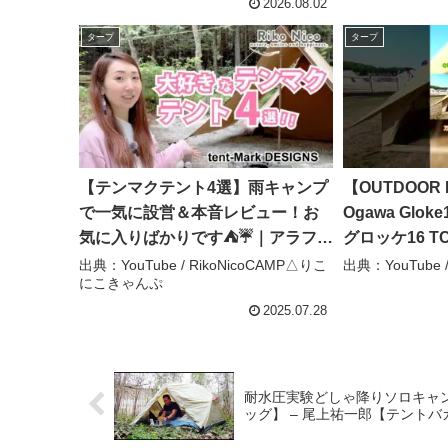
2026.08.02
タープ
タープ
【テンマクテント4選】雨キャンプ
【OUTDOOR 
で一気に設営＆本音レビュー！お
Ogawa Glo
気に入りばかりです⛺☔️｜アラフォ
グロッケ16 
ーキャンパーRIKO🐰 –
#Short #ショ
出典：YouTube / RikoNicoCAMP△りこ
出典：YouTube /
にこきゃんぷ
RikoNicoCAMP△りこにこきゃん
ぷ
2025.07.28
耐水圧実験どしゃ降りソロキャ
ッグ】 – 尾上祐一郎【テントバ