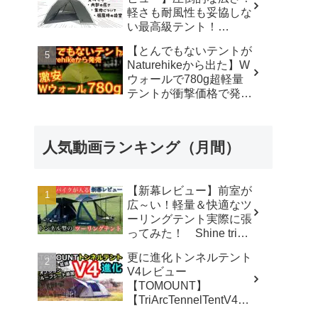
軽さも耐風性も妥協しな
い最高級テント！
#durstongear #durston #
【とんでもないテントが
ダーストン ＃xdome1
Naturehikeから出た】W
#xdome2 #テント -
ウォールで780g超軽量
Yellowknife
テントが衝撃価格で発売
Outdoorshop【イエロー
『Star Traill EXT』徹底
ナイフアウトドアショッ
解説の保存版【ULギ
プ】
ア】【キャンプ道具】
人気動画ランキング（月間）
【アウトドア】#855 -
Hurricane Camp / ハリケ
ーンキャンプ
【新幕レビュー】前室が
広～い！軽量＆快適なツ
ーリングテント実際に張
ってみた！ Shine trip
TUNNEL TENT 05 - latte
更に進化トンネルテント
な気分
V4レビュー
【TOMOUNT】
【TriArcTennelTentV4】
- 尾上祐一郎【テントバ