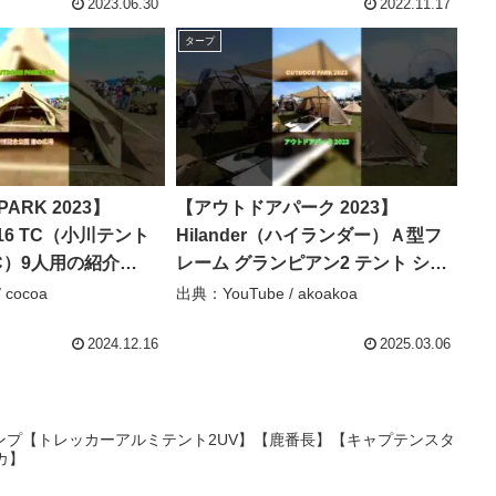
2023.06.30
2022.11.17
タープ
PARK 2023】
【アウトドアパーク 2023】
ke16 TC（小川テント
Hilander（ハイランダー）Ａ型フ
TC）9人用の紹介
レーム グランピアン2 テント シェ
ート – cocoa
ルター（A-Frame Grampian 2）
 cocoa
出典：YouTube / akoakoa
HCA2043の紹介 #Short #ショート
– akoakoa
2024.12.16
2025.03.06
ンプ【トレッカーアルミテント2UV】【鹿番長】【キャプテンスタ
カ】