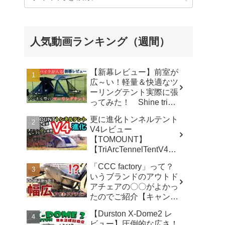
人気動画ランキング（週間）
【新幕レビュー】前室が
広～い！軽量＆快適なツ
ーリングテント実際に張
ってみた！ Shine trip
TUNNEL TENT 05 - latte
更に進化トンネルテント
な気分
V4レビュー
【TOMOUNT】
【TriArcTennelTentV4】
- 尾上祐一郎【テントバ
「CCC factory」って？
カ】
いうブランドのアウトド
アチェアの〇〇がよかっ
たのでご紹介【キャンプ
用品】 - さざなみキャン
【Durston X-Dome2 レ
プ
ビュー】圧倒的な広さ！