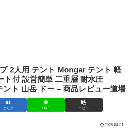
プ 2人用 テント Mongar テント 軽
ト付 設営簡単 二重層 耐水圧
 テント 山岳 ドー – 商品レビュー道場
はてブ
LINE
コピー
2025.04.01