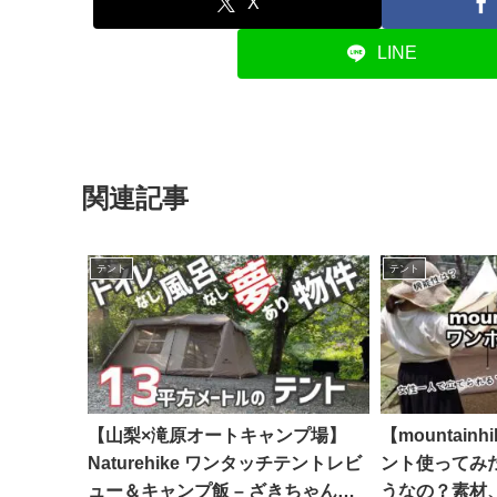
X
LINE
関連記事
テント
テント
【山梨×滝原オートキャンプ場】
【mountain
Naturehike ワンタッチテントレビ
ント使ってみ
ュー＆キャンプ飯 – ざきちゃんね
うなの？素材、