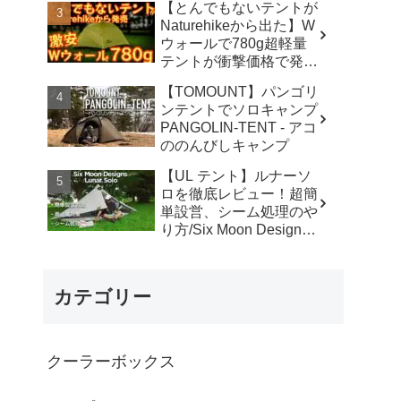
【とんでもないテントが
カ】
Naturehikeから出た】W
ウォールで780g超軽量
テントが衝撃価格で発売
『Star Traill EXT』徹底
【TOMOUNT】パンゴリ
解説の保存版【ULギ
ンテントでソロキャンプ
ア】【キャンプ道具】
PANGOLIN-TENT - アコ
【アウトドア】#855 -
ののんびしキャンプ
Hurricane Camp / ハリケ
ーンキャンプ
【UL テント】ルナーソ
ロを徹底レビュー！超簡
単設営、シーム処理のや
り方/Six Moon Designs
Lunar Solo - RIKU徒歩キ
ャンプ
カテゴリー
クーラーボックス