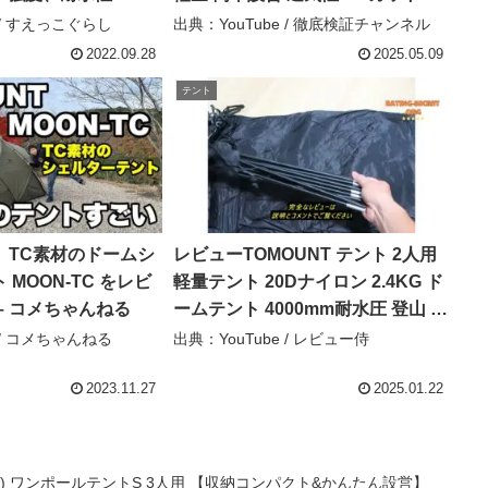
水圧1500㎜+ 煙突穴 スカート付き
 / すえっこぐらし
出典：YouTube / 徹底検証チャンネル
キャンプ アウトドア 【the hills –
2022.09.28
2025.05.09
徹底検証チャンネル
テント
T】TC素材のドームシ
レビューTOMOUNT テント 2人用
MOON-TC をレビ
軽量テント 20Dナイロン 2.4KG ド
– コメちゃんねる
ームテント 4000mm耐水圧 登山 キ
ャンプテント 広い前室 通気性 二重
 / コメちゃんねる
出典：YouTube / レビュー侍
層構造 3シーズン 自立式 テント 簡
単設 – レビュー侍
2023.11.27
2025.01.22
) ワンポールテントS 3人用 【収納コンパクト&かんたん設営】