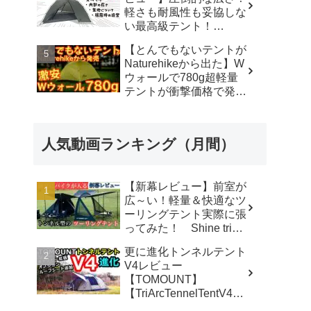
軽さも耐風性も妥協しな
い最高級テント！
#durstongear #durston #
【とんでもないテントが
ダーストン ＃xdome1
Naturehikeから出た】W
#xdome2 #テント -
ウォールで780g超軽量
Yellowknife
テントが衝撃価格で発売
Outdoorshop【イエロー
『Star Traill EXT』徹底
ナイフアウトドアショッ
解説の保存版【ULギ
プ】
ア】【キャンプ道具】
人気動画ランキング（月間）
【アウトドア】#855 -
Hurricane Camp / ハリケ
ーンキャンプ
【新幕レビュー】前室が
広～い！軽量＆快適なツ
ーリングテント実際に張
ってみた！ Shine trip
TUNNEL TENT 05 - latte
更に進化トンネルテント
な気分
V4レビュー
【TOMOUNT】
【TriArcTennelTentV4】
- 尾上祐一郎【テントバ