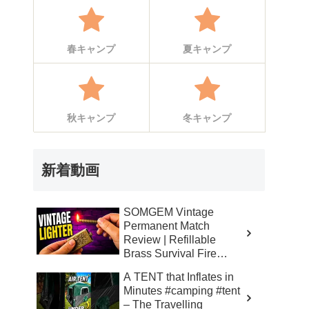
春キャンプ
夏キャンプ
秋キャンプ
冬キャンプ
新着動画
SOMGEM Vintage
Permanent Match
Review | Refillable
Brass Survival Fire
Starter – Skinner’s 100%
A TENT that Inflates in
Honest Reviews
Minutes #camping #tent
– The Travelling