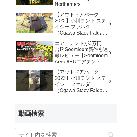
Northerners
【アウトドアパーク
2023】小川テント ステ
イシー ファルダ
（Ogawa Stacy Falda）
2から3人用の紹介 –
エアーテントが3万円
akoakoa
台!? Soomloom新作を速
報レビュー【Soomloom
Aero-8PUエアテント】
– なかしょうCAMP【ソ
【アウトドアパーク
ロキャンプで焚き火とラ
2023】小川テント ステ
ンタン】
イシー ファルダ
（Ogawa Stacy Falda）
2から3人用の紹介
#Short #ショート –
akoakoa
動画検索