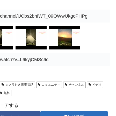
om/channel/UCbs2bhfWT_09QWwUkgcPHPg
m/watch?v=L6kyjCMSc6c
カメラ付き携帯電話
コミュニティ
チャンネル
ビデオ
無料
ェアする