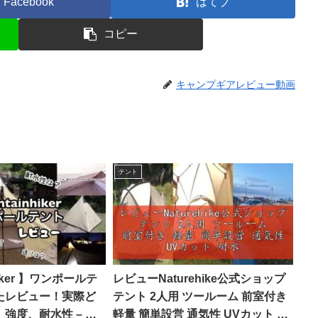
Facebook
はてブ
コピー
キャンプギアレビュー動画
テント
hiker 】ワンポールテ
レビューNaturehike公式ショップ
たレビュー！実際ど
テント 2人用 ツールーム 前室付き
強度、耐水性 – す
軽量 簡単設営 通気性 UVカット 耐