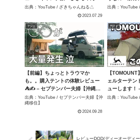
る△
えっこぐらし
出典：YouTube / ざきちゃんねる△
出典：YouTube
2023.07.29
テント
テント
【前編】ちょっとトラウマか
【TOMOUN
も。。購入テントの体験レビュー
ェルターテント 
⛺️✍️ – セプテンバー夫婦【沖縄移
ューします！ 
住】
出典：YouTube / セプテンバー夫婦【沖
出典：YouTube
縄移住】
2024.09.28
レビューDOD(ディーオーディー